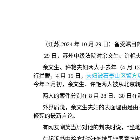
（江苏
-2024
年
10
月
29
日）备受瞩目
29
日，苏州中级法院对余文生、许艳
余文生、许艳夫妇两人于去年（
4
月
1
行拦截，
4
月
15
日，
夫妇被石景山区警方
今年
2
月初，余文生、许艳两人被从北京
两人的案件分别在
8
月
28
日、
30
日在
外界质疑，余文生夫妇的表面理由是由
修宪的最新言论。
有网友嘲笑当局对他的判决时说，
“
坐
在起诉书中检方指控他
“
抹黑
”“
恶意
”“