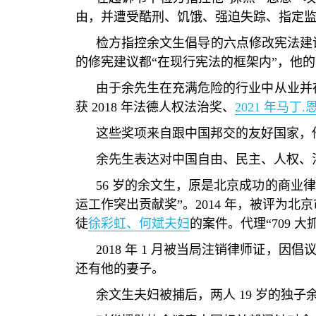
由，并遭受酷刑、饥饿、强迫失踪、指定
检方指控余文生倡导的六点修改宪法建
的修宪建议都
“
在现行宪法的框架内
”
，他的
由于余先生在充满危险的行业中从业并
获
2018
年法德人权法治奖、
2021
年马丁
.
这些奖项来自跟中国邦交的友好国家，
余先生表达对中国自由、民主、人权、
56
岁的余文生，原是北京成功的商业律
运工作突出贡献奖
”
。
2014
年，被评为北京
徒
徐彩虹、何斌夫妇
的案件。代理
“709
大
2018
年
1
月被当局注销律师证，因倡
还有他的妻子。
余文生夫妇被捕后，两人
19
岁的独子