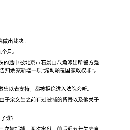
院做出裁决。
九个月。
铁的途中被北京市石景山八角派出所警方强
告知余案新增一项
“
煽动颠覆国家政权罪
”
。
聚集以表支持，都被拒绝进入法院旁听。
由于余文生之前有过被捕的背景以及他关于
覆了谁？
”
三次被抓捕、两次牢狱、前后近五年失去自