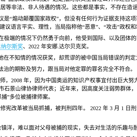
监居等非法、非人待遇的情况。这些都是事实，不存在造
议是
“
煽动颠覆国家政权
”
，但没有任何行为证据支持这项
建议语言平实、理性，当局指称他
“
恶意
”
、
“
攻击
”
政权和
在极端的情况下仍然勇于向前，他受到国际、以及团体的
恩纳尔斯奖
、
2022
年安娜
.
达尔贝克奖。
他在不知情的情况获奖，却荒谬的被中国当局错误的判定
法治的期盼及努力，跟当局对他定罪的罪名完全不符合。
师，
2008
年，因为中国奥运的知识产权事宜付出巨大努
市石景山律协律师代表；近年来，因高度关注弱势群体，
抓捕
”
多位被捕律师案。
议修宪改革被当局抓捕，被判刑四年。
2022
年
3
月
1
日刑
余镇洋，难以面对父母被捕的现实，失去对生活的乐趣与