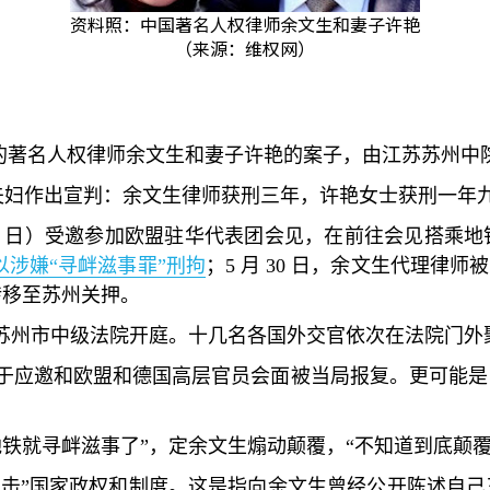
资料照：中国著名人权律师余文生和妻子许艳
（来源：维权网）
的著名人权律师余文生和妻子许艳的案子，由江苏苏州中
夫妇作出宣判：余文生律师获刑三年，许艳女士获刑一年
3
日）受邀参加欧盟驻华代表团会见，在前往会见搭乘地
以涉嫌
“
寻衅滋事罪
”
刑拘
；
5
月
30
日，余文生代理律师被
转移至苏州关押。
苏州市中级法院开庭。十几名各国外交官依次在法院门外
于应邀和欧盟和德国高层官员会面被当局报复。更可能是
地铁就寻衅滋事了
”
，定余文生煽动颠覆，
“
不知道到底颠
攻击
”
国家政权和制度。这是指向余文生曾经公开陈述自己