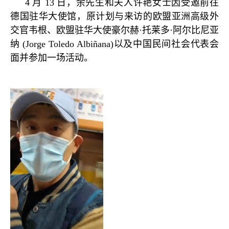
4
月
13
日，余先生和夫人许艳女士因受邀前往
德国驻华大使馆，原计划与来访的欧盟亚洲高级外
交官韦根、欧盟驻华大使豪尔赫
·
托莱多
·
阿尔比尼亚
纳
(Jorge Toledo Albiñana)
以及中国民间社会代表会
面并参加一场活动。