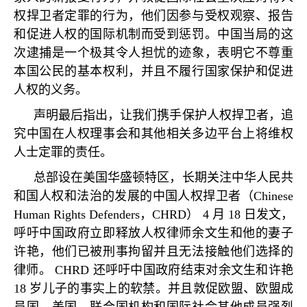
权捍卫者定罪的行为，他们因参与受权观察、报告
和促进人权的国际机制而受到惩罚。中国当局的这
次逮捕是一个极其令人担忧的迹象，表明它不尊重
本国公民的基本权利，并且不履行国家保护和促进
人权的义务。
声明最后指出，让我们携手保护人权捍卫者，追
究中国在人权理事会和其他相关多边平台上将维权
人士定罪的责任。
总部设在美国华盛顿特区，长期关注中华人民共
和国人权和法治的发展的中国人权捍卫者（
Chinese
Human Rights Defenders
，
CHRD
）
4
月
18
日发文，
呼吁中国政府立即释放人权律师余文生和他的妻子
许艳，他们已被刑事拘留并且无法接触他们选择的
律师。
CHRD
还呼吁中国政府结束对余文生和许艳
18
岁儿子的事实上的软禁。并且敦促欧盟、欧盟成