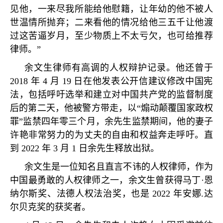
见他，一来尽我所能给他慰籍，让年幼的他不被人
世温情所抛弃；二来看他的情况给他三五千让他渡
过这苦逼岁月，至少物质上不太亏欠，也可给推荐
律师。
”
余文生律师有高调的人权辩护记录。他还曾于
2018
年
4
月
19
日在他发表公开信建议修改中国宪
法，包括呼吁选举和建立对中国共产党的监督制度
后的第二天，他被警方带走，以
“
煽动颠覆国家政权
罪
”
监禁四年零三个月，余先生监禁期间，他的妻子
许艳非常努力的为丈夫的自由和权益奔走呼吁。直
到
2022
年
3
月
1
日余先生释放出狱。
余文生是一位知名且直言不讳的人权律师，作为
中国最勇敢的人权律师之一，余文生曾获得马丁
·
恩
纳尔斯奖、法德人权法治奖，也是
2022
年安娜
.
达
尔贝克奖的获奖者。