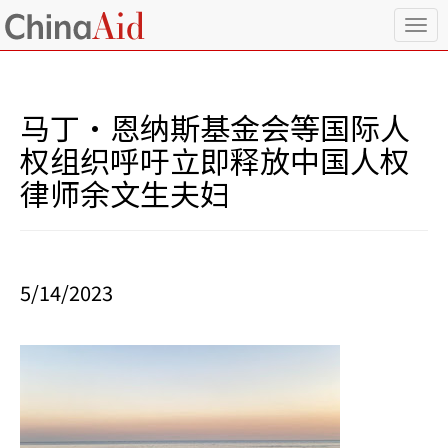
T
o
g
g
l
马丁·恩纳斯基金会等国际人
e
n
权组织呼吁立即释放中国人权
a
律师余文生夫妇
v
i
g
a
t
i
5/14/2023
o
n