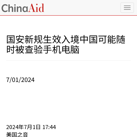
T
o
g
g
l
国安新规生效入境中国可能随
e
n
时被查验手机电脑
a
v
i
g
a
7/01/2024
t
i
o
n
2024年7月1日 17:44
美国之音