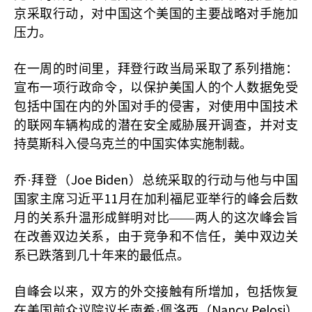
京采取行动，对中国这个美国的主要战略对手施加
压力。
在一周的时间里，拜登行政当局采取了系列措施：
宣布一项行政命令，以保护美国人的个人数据免受
包括中国在内的外国对手的侵害，对使用中国技术
的联网车辆构成的潜在安全威胁展开调查，并对支
持莫斯科入侵乌克兰的中国实体实施制裁。
Joe Biden
乔·拜登（
）总统采取的行动与他与中国
11
国家主席习近平
月在加利福尼亚举行的峰会后数
月的关系升温形成鲜明对比——两人的这次峰会旨
在改善双边关系，由于竞争和不信任，美中双边关
系已跌落到几十年来的最低点。
自峰会以来，双方的外交接触有所增加，包括恢复
Nancy Pelosi
在美国前众议院议长南希·佩洛西（
）