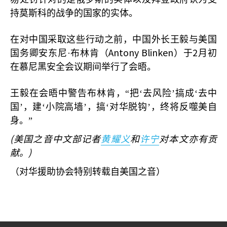
持莫斯科的战争的国家的实体。
在对中国采取这些行动之前，中国外长王毅与美国
Antony Blinken
2
国务卿安东尼·布林肯（
）于
月初
在慕尼黑安全会议期间举行了会晤。
王毅在会晤中警告布林肯，“把‘去风险’搞成‘去中
国’，建‘小院高墙’，搞‘对华脱钩’，终将反噬美自
身。”
(
美国之音中文部记者
黄耀义
和
许宁
对本文亦有贡
)
献。
（对华援助协会特别转载自美国之音）