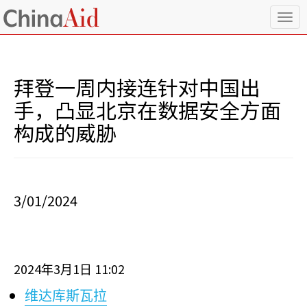
T
o
g
g
l
拜登一周内接连针对中国出
e
n
手，凸显北京在数据安全方面
a
构成的威胁
v
i
g
a
t
i
3/01/2024
o
n
2024
3
1
11:02
年
月
日
维达库斯瓦拉