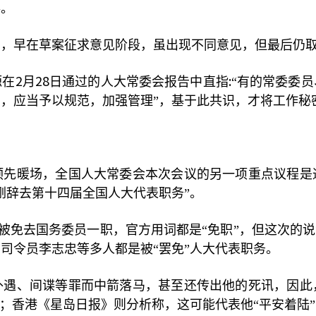
卷。
围，早在草案征求意见阶段，虽出现不同意见，但最后仍
2
28
:
源在
月
日通过的人大常委会报告中直指
“有的常委委
，应当予以规范，加强管理”，基于此共识，才将工作秘
预先暖场，全国人大常委会本次会议的另一项重点议程是
刚辞去第十四届全国人大代表职务”。
被免去国务委员一职，官方用词都是“免职”，但这次的说
司令员李志忠等多人都是被“罢免”人大代表职务。
外遇、间谍等罪而中箭落马，甚至还传出他的死讯，因此
”；香港《星岛日报》则分析称，这可能代表他“平安着陆