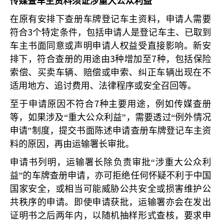
传媒查车主资料须证涉重大公众利益
在原有安排下查册车牌登记车主资料，申请人需要
3
符合
个特定条件，包括申请人是登记车主、已取到
车主书面同意或声明申请人权益受直接影响。新安
3
7
排下，符合查册的用途由
种增加至
种，包括保险
索偿、买卖车辆、赔偿或申索、纠正车辆出现在不
适用地方、追讨费用、法律程序或安全召回等。
7
至于申请原因不符合
种主要用途，例如传媒查册
等，如果涉及“重大公众利益”，需要透过“例外情况
申请”制度，提交书面陈述申请查册车牌登记车主资
料的原因，再由运输署长审批。
申请书列明，运输署长除负责审批“涉重大公众利
益”的车牌查册申请，亦可拒绝任何怀疑不利于中国
国家安全，或相当可能威胁公共安全或损害维护公
共秩序的申请。即使申请获批，运输署亦会在发出
证明书之后两年内，以随机抽样形式查核，要求申