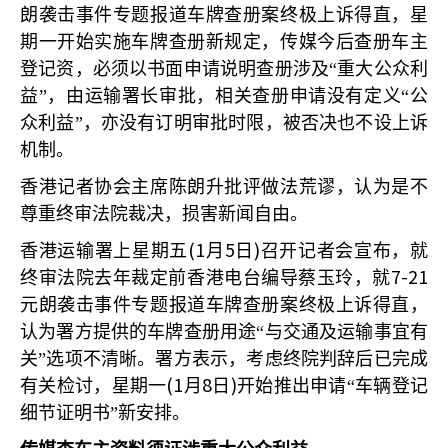
朗袭击事件专题报道车牌查册案终极上诉得直，星
期一开始实施车牌查册新规定，传媒今后查册车主
登记资，必须以书面申请说明查册涉及“重大公众利
益”，由运输署长审批，相关查册申请没有定义“公
众利益”，亦没有订明审批时限，被否决也不设上诉
机制。
香港记者协会主席陈朗升批评做法荒谬，认为是不
尊重终审法院裁决，损害新闻自由。
(1
5
)
香港运输署上星期五
月
日
召开记者会宣布，就
7-21
终审法院去年裁定前香港电台编导蔡玉玲，就
元朗袭击事件专题报道车牌查册案终极上诉得直，
认为署方提供的车牌查册用途“与交通及运输事宜有
关”选项不清晰。署方表示，考虑终院判辞后已完成
(1
8
)
有关检讨，星期一
月
日
开始推出申请“车辆登记
细节证明书”新安排。