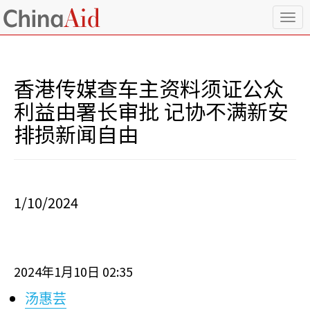
T
o
g
g
l
香港传媒查车主资料须证公众
e
n
利益由署长审批 记协不满新安
a
排损新闻自由
v
i
g
a
t
i
1/10/2024
o
n
2024
1
10
02:35
年
月
日
汤惠芸