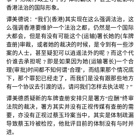
香港法治的国际形象。
(
)
谭美德说：“我们
香港
其实现在这么强调法治，这
么强调香港要维护一个法治之都，仍然是一个国际
(
)
(
大都会，但是有没有可能这个
运输
署长她的
车牌
)
查册
审裁，或者她的裁决的时候，是令到有一些涉
案的人士，甚至疑犯可以逍遥法外的呢﹖而这个代
(
)
价谁去承担呢﹖即是如果因为她
运输署长
一个合
(
)
理
审批
时间都不知何谓‘合理’，而结果那个情况底
下，那个罪犯已经走了，而我们是没有跟那些地方
有一个协议去引渡的话，请问我们怎样去执法呢﹖”
谭美德质疑新的车牌查册安排只是署方“应酬”终审
法院的裁决，署方其实并没有正视传媒有查册的需
要，亦没有正视过蔡玉玲案当中，其实是体制疏漏
导致蔡玉玲被检控，他批评目前的体制没有与时并
进。