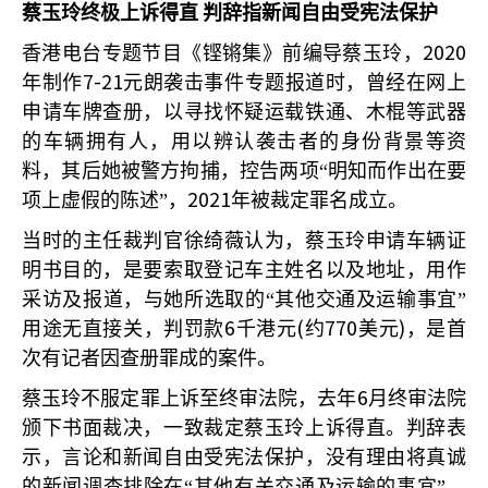
蔡玉玲终极上诉得直
判辞指新闻自由受宪法保护
2020
香港电台专题节目《铿锵集》前编导蔡玉玲，
7-21
年制作
元朗袭击事件专题报道时，曾经在网上
申请车牌查册，以寻找怀疑运载铁通、木棍等武器
的车辆拥有人，用以辨认袭击者的身份背景等资
料，其后她被警方拘捕，控告两项“明知而作出在要
2021
项上虚假的陈述”，
年被裁定罪名成立。
当时的主任裁判官徐绮薇认为，蔡玉玲申请车辆证
明书目的，是要索取登记车主姓名以及地址，用作
采访及报道，与她所选取的“其他交通及运输事宜”
6
(
770
)
用途无直接关，判罚款
千港元
约
美元
，是首
次有记者因查册罪成的案件。
6
蔡玉玲不服定罪上诉至终审法院，去年
月终审法院
颁下书面裁决，一致裁定蔡玉玲上诉得直。判辞表
示，言论和新闻自由受宪法保护，没有理由将真诚
的新闻调查排除在“其他有关交通及运输的事宜”，