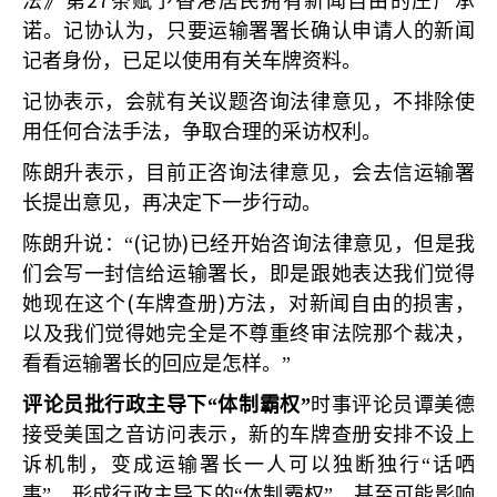
法》第
条赋予香港居民拥有新闻自由的庄严承
诺。记协认为，只要运输署署长确认申请人的新闻
记者身份，已足以使用有关车牌资料。
记协表示，会就有关议题咨询法律意见，不排除使
用任何合法手法，争取合理的采访权利。
陈朗升表示，目前正咨询法律意见，会去信运输署
长提出意见，再决定下一步行动。
(
)
陈朗升说：“
记协
已经开始咨询法律意见，但是我
们会写一封信给运输署长，即是跟她表达我们觉得
(
)
她现在这个
车牌查册
方法，对新闻自由的损害，
以及我们觉得她完全是不尊重终审法院那个裁决，
看看运输署长的回应是怎样。”
评论员批行政主导下“体制霸权”
时事评论员谭美德
接受美国之音访问表示，新的车牌查册安排不设上
诉机制，变成运输署长一人可以独断独行“话哂
事”，形成行政主导下的“体制霸权”，甚至可能影响