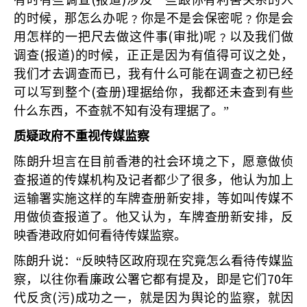
有时有些调查
报道
涉及一些跟你有利害关系的人
的时候，那怎么办呢﹖你是不是会保密呢﹖你是会
(
)
用怎样的一把尺去做这件事
审批
呢﹖以及我们做
(
)
调查
报道
的时候，正正是因为有值得可议之处，
我们才去调查而已，我有什么可能在调查之初已经
(
)
可以写到整个
查册
理据给你，我都还未查到有些
什么东西，不查就不知有没有理据了。”
质疑政府不重视传媒监察
陈朗升坦言在目前香港的社会环境之下，愿意做侦
查报道的传媒机构及记者都少了很多，他认为加上
运输署实施这样的车牌查册新安排，等如叫传媒不
用做侦查报道了。他又认为，车牌查册新安排，反
映香港政府如何看待传媒监察。
陈朗升说：“反映特区政府现在究竟怎么看待传媒监
70
察，以往你看廉政公署它都有提及，即是它们
年
(
)
代反贪
污
成功之一，就是因为舆论的监察，就因