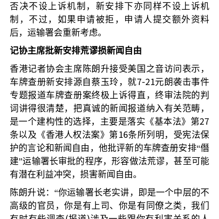
否决不设上诉机制，新安排下亦同样不设上诉机
制，不过，如果申请被拒，申请人提交额外资料
后，运输署会重新考虑。
记协主席批新安排荒谬损新闻自由
香港记者协会主席陈朗升接受美国之音访问表示，
7-21
车牌查册新安排源自蔡玉玲，就
元朗袭击事件
专题报道车牌查册案终极上诉得直，终审法院的判
词讲得很清楚，把真诚的新闻报道纳入有关范畴，
27
是一个建构性的选择，主要是落实《基本法》第
16
条以及《香港人权法案》第
条所列明，受宪法保
护的言论和新闻自由，他批评新的车牌查册安排“僭
建”运输署长审批的程序，形容做法荒谬，甚至可能
有潜在利益冲突，损害新闻自由。
陈朗升说：“你运输署长老实讲，即是一个中层的不
高级的官员，你是有上司、你是有同僚之类，我们
(
)