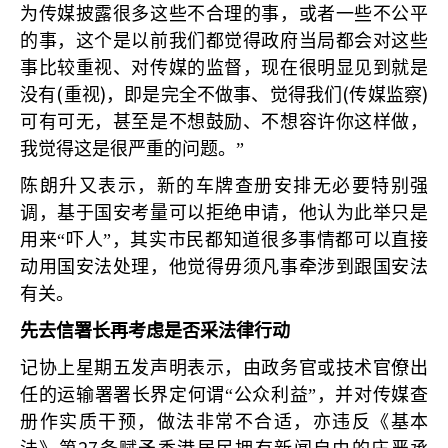
为传媒披露很多这些不合理的事，或者一些不公平
的事，这个是以前我们都觉得政府当局都会对这些
事比较重视、对传媒的监督，现在很明显见到就是
(
)
(
)
没有
重视
，即是完全不做事、觉得我们
传媒监察
可有可无，甚至是不想鼓励、不想容许你这样做，
我觉得这是很严重的问题。”
陈朗升又表示，新的车牌查册安排无必要特别强
调，基于国安考量可以拒绝申请，他认为此举只是
用来“吓人”，其实市民都知道很多事情都可以直接
动用国安法处理，他觉得毋须凡事牵涉到跟国安法
有关。
先去信署长再考虑是否采法律行动
记协上星期五发声明表示，由政务官或技术官僚出
任的运输署署长界定何谓“公众利益”，并对传媒查
册作实质干预，做法非常不合适，亦违反《基本
27