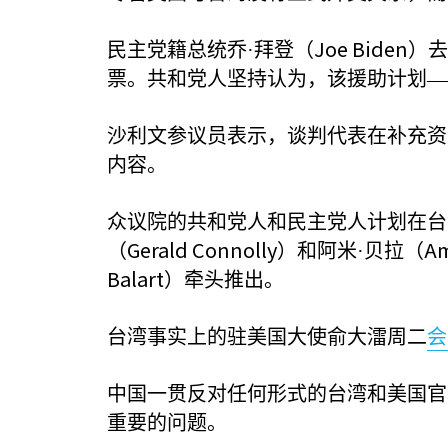
Joe Biden
民主党籍总统乔·拜登（
）去
票。共和党人坚持认为，该援助计划—
沙利文参议员表示，谈判代表在补充资
内容。
众议院的共和党人和民主党人计划在台
Gerald Connolly
Am
（
）和阿米·贝拉（
Balart
）牵头推出。
台湾事实上的驻美国大使俞大㵢周二
会
中国一贯反对任何形式的台湾和美国官
重要的问题。