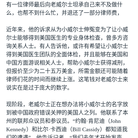
有一位律师最后向老威尔士坦承自己来不及做什
么，也帮不到什么忙，并退还了一部分律师费，
近年来，他的诉求从为小威尔士伸冤变为了让小威
尔士能够得到美国医生的专业身体检查，曾多方咨
询关系人士。有人告诉他，或许有希望让小威尔士
得到美国医生团队的全面体检，并且能够在美国和
中国方面游说相关人士，帮助小威尔士获得减刑，
但报价至少为二十五万美金，所需金额还可能随着
律师们花的时间而继续上涨。这笔钱对老威尔士来
说实在是过于庞大的数字。
现阶段，老威尔士正在想办法将小威尔士的名字放
到被中国政府错误关押的美国人之列。他联系了本
州的联邦众议员和参议员。“约翰·肯尼迪（
John
Kennedy
）和比尔·卡西迪（
Bill Cassidy
）都知道我
们的遭遇”，他告诉记者，“我们去年才开始发声，