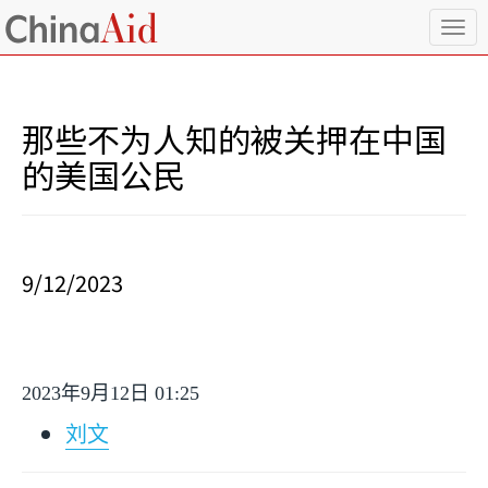
T
o
g
g
l
那些不为人知的被关押在中国
e
n
的美国公民
a
v
i
g
a
9/12/2023
t
i
o
n
2023
年
9
月
12
日
01:25
刘文