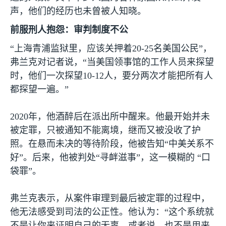
声，他们的经历也未曾被人知晓。
前服刑人抱怨：审判制度不公
“上海青浦监狱里，应该关押着
20-25
名美国公民”，
弗兰克对记者说，“当美国领事馆的工作人员来探望
时，他们一次探望
10-12
人，要分两次才能把所有人
都探望一遍。”
2020
年，他酒醉后在派出所中醒来。他最开始并未
被定罪，只被通知不能离境，继而又被没收了护
照。在悬而未决的等待阶段，他被告知“中美关系不
好”。后来，他被判处“寻衅滋事”，这一模糊的 “口
袋罪”。
弗兰克表示，从案件审理到最后被定罪的过程中，
他无法感受到司法的公正性。他认为：“这个系统就
不是让你来证明自己的无辜，或者说，也不是用来