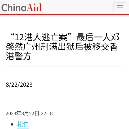
T
o
g
g
l
“12港人逃亡案”最后一人邓
e
n
棨然广州刑满出狱后被移交香
a
港警方
v
i
g
a
t
i
8/22/2023
o
n
2023
年
8
月
22
日
22:18
松仁