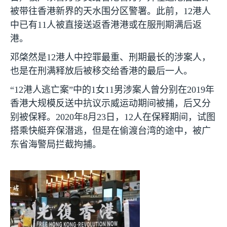
被带往香港新界的天水围分区警署。此前，
12
港人
中已有
11
人被直接送返香港港或在服刑期满后返
港。
邓棨然是
12
港人中控罪最重、刑期最长的涉案人，
也是在刑满释放后被移交给香港的最后一人。
“
12
港人逃亡案”中的
1
女
11
男涉案人曾分别在
2019
年
香港大规模反送中抗议示威运动期间被捕，后又分
别被保释。
2020
年
8
月
23
日，
12
人在保释期间，试图
搭乘快艇弃保潜逃，但是在偷渡台湾的途中，被广
东省海警局拦截拘捕。