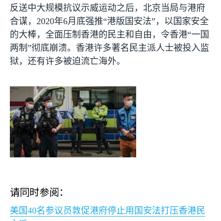
反送中大规模抗议示威运动之后，北京当局与港府
合谋，
2020
年
6
月底强推“港版国安法”，以国家安全
的大棒，全面压制香港的民主和自由，令香港“一国
两制”彻底崩溃。香港许多著名民主派人士被投入监
狱，还有许多被迫流亡海外。
请同时参阅：
美国
40
名参议员敦促港府停止用国安法打压香港民