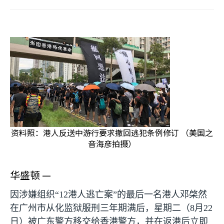
资料照：港人反送中游行要求撤回逃犯条例修订 （美国之
音海彦拍摄）
华盛顿 —
因涉嫌组织“
12
港人逃亡案”的最后一名港人邓棨然
在广州市从化监狱服刑三年期满后，星期二（
8
月
22
日）被广东警方移交给香港警方，并在返港后立即