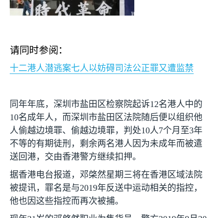
请同时参阅：
十二港人潜逃案七人以妨碍司法公正罪又遭监禁
同年年底，深圳市盐田区检察院起诉
12
名港人中的
10
名成年人，而深圳市盐田区法院随后便以组织他
人偷越边境罪、偷越边境罪，判处
10
人
7
个月至
3
年
不等的有期徒刑，剩余两名港人因为未成年而被遣
送回港，交由香港警方继续扣押。
据香港电台报道，邓棨然星期三将在香港区域法院
被提讯，罪名是与
2019
年反送中运动相关的指控，
他也因这些指控而再次被捕。