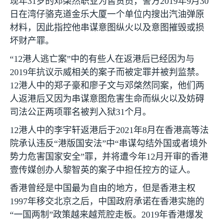
现年
31
岁的邓棨然职业为售货员，警方
2019
年
9
月
30
日在湾仔骆克道金乐大厦一个单位内搜出汽油弹原
材料，因此指控他串谋意图纵火以及意图摧毁或损
坏财产罪。
“
12
港人逃亡案”中的有些人在返港后已经因为与
2019
年抗议示威相关的案子而被定罪并被判监禁。
12
港人中的郑子豪和廖子文与邓棨然同案，他们两
人返港后又因为串谋意图危害生命而纵火以及妨碍
司法公正两项罪名被判入狱
31
个月。
12
港人中的李宇轩返港后于
2021
年
8
月在香港高等法
院承认违反“港版国安法”中“串谋勾结外国或者境外
势力危害国家安全”罪，并将遭今年
12
月开审的香港
壹传媒创办人黎智英的案子中担任控方的证人。
香港曾经是中国最为自由的地方，但是香港主权
1997
年移交北京之后，中国政府承诺在香港实施的
“一国两制”政策越来越荒腔走板。
2019
年香港爆发