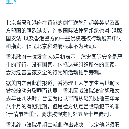
主派
北京当局和港府在香港的倒行逆施引起美英以及西
方盟国的强烈谴责，许多国际法律界组织也对“港版
国安法”以及香港警方的一些侵权违权行动展开申讨
和指责。但是北京和港府根本不为所动。
香港政府一位发言人
8
月初表示，危害国际安全是严
重的罪行，没有国家，包括这些组织所在的国家，
会对危害国家安全的行为和活动袖手旁观。
据美国之音此前报道，香港理工大学学生吕世瑜因
被控煽动分裂罪而认罪，香港区域法院法官胡雅文
去年在判决时，曾因为他认罪而从轻判处他三年零
八个月的有期徒刑，但是检方认定吕世瑜犯下的罪
行“情节严重”，要求按规定判处五至十年徒刑。
香港终审法院星期二就此作出裁决，认定他必须服