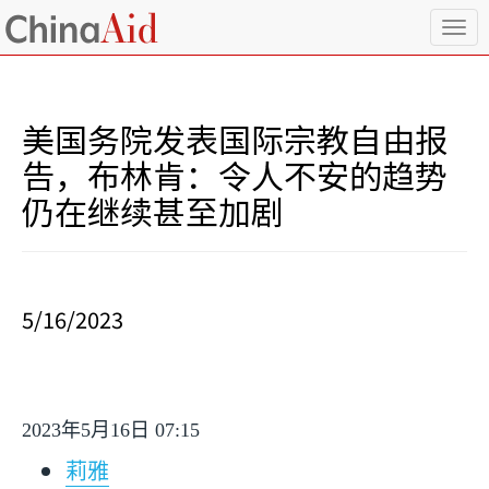
T
o
g
g
l
美国务院发表国际宗教自由报
e
n
告，布林肯：令人不安的趋势
a
仍在继续甚至加剧
v
i
g
a
t
i
5/16/2023
o
n
2023
年
5
月
16
日
07:15
莉雅