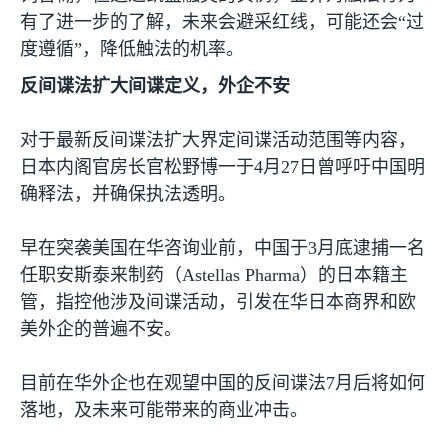
有了进一步的了解，未来会避采红线，可能还会“过
度遵循”，降低触法的机率。
反间谍法扩大间谍定义，外企不安
对于最新反间谍法扩大界定间谍活动范围等内容，
日本内阁官房长官松野博一于
4
月
27
日曾呼吁中国明
确释法，并确保执法透明。
早在突袭美国在华咨询业前，中国于
3
月底逮捕一名
任职安斯泰来制药（
Astellas Pharma
）的日本籍主
管，指控他涉及间谍活动，引发在华日本商界和欧
美外企的普遍不安。
目前在华外企也在观望中国的反间谍法
7
月后将如何
落地，及未来可能带来的商业冲击。