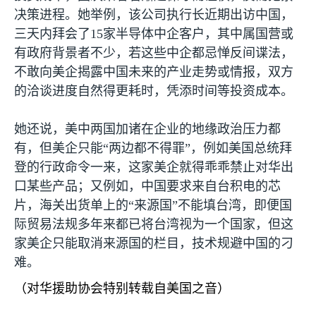
决策进程。她举例，该公司执行长近期出访中国，
三天内拜会了
15
家半导体中企客户，其中属国营或
有政府背景者不少，若这些中企都忌惮反间谍法，
不敢向美企揭露中国未来的产业走势或情报，双方
的洽谈进度自然得更耗时，凭添时间等投资成本。
她还说，美中两国加诸在企业的地缘政治压力都
有，但美企只能“两边都不得罪”，例如美国总统拜
登的行政命令一来，这家美企就得乖乖禁止对华出
口某些产品；又例如，中国要求来自台积电的芯
片，海关出货单上的“来源国”不能填台湾，即便国
际贸易法规多年来都已将台湾视为一个国家，但这
家美企只能取消来源国的栏目，技术规避中国的刁
难。
（对华援助协会特别转载自美国之音）