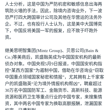
人士分析，这是中国为严防机密和敏感信息出海再
筑防火墙的手法，因此，除境内咨询业外，下一波
恐严打四大跨国审计公司及其他在华营运的法务外
企。不过，也有投行人士认为，这是美中大国博奕
下，中国反将美国一军的报复，应不致于吓跑外
资。
继美思明智集团
(Mintz Group)
、贝恩公司
(Bain &
Co.)
等美商后，凯盛融英成为中国国安机构的最新
侦办对象。中国央视
5
月
9
日报道，中国国安机构指
控“某西方国家”为遏制中国，借助在华咨询业“窃取
中国重点领域国家秘密和情报”，尤其拥有上千家客
户的凯盛融英“沦为境外情报机构帮凶”，聘雇超过
30
万名中国国防军工、金融货币、高新科技、能源
资源和医药卫生等重点行业的中国专家，来搜集情
资，其中两名中国专家为换取高额报酬，泄漏国家