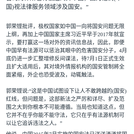
国
)
视法律服务领域涉及国安。”
郭荣铿批评，极权国家如中国一向将国安问题无限
上纲，再加上中国国家主席习近平早于
2017
年就宣
示，要打赢这一场对外的资讯信息战，因此，即便
中国早有法源可以惩治其眼中的危害国安分子，
4
月
底仍进一步汇整增修反间谍法，待
7
月
1
日正式生效
且扩大适用后，其对境外情报机构的国安管制將全
面紧缩，外企也恐受波及，动辄触法。
郭荣铿说
:
“这是中国试图设下让人不敢跨越的
(
国安
)
红线，但问题是，这部新法之严厉和详尽、扩及范
围之大到你根本不可能遵循。当局也知道这点，但
它并不在乎你能不能守法，它只在乎有法源机制可
以让它追诉违法之人。”