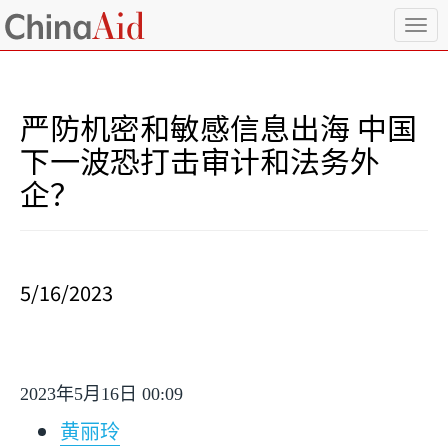
T
o
g
g
l
严防机密和敏感信息出海 中国
e
n
下一波恐打击审计和法务外
a
企？
v
i
g
a
t
i
5/16/2023
o
n
2023
年
5
月
16
日
00:09
黄丽玲