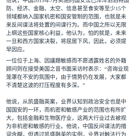
他说，中国
2015
年
7
月实施的国安法已洋洋洒洒将国
防、经济、金融、太空、信息甚至食安等至少
15
个
领域都纳入国家机密和国安管制的范围，也就是未
来反间谍法将处置的间谍行为。而中国之所以无限
上纲这些国家核心利益，他认为，怕的就是，未来
一旦和西方国家决裂，将屈居下风，因此，必须提
早因应。
一位位于上海、因議題敏感而不愿透露姓名的外籍
顾问则在接受美国之音书面采访时表示：“咨询业现
笼罩在不安的氛围中，由于情势仍在发展，大家都
不清楚这波的打压程度有多深。”
他说，从凯盛融英案，业界认知到政治安全也是中
国国安的一环，而机密和敏感产业的范围也有所扩
大，包括金融和生物医疗业，这两大行业过去被视
为非机密和敏感的行业。他说，中国反间谍法的措
词含糊，但透过凯盛融英的实例，业界对触法行为