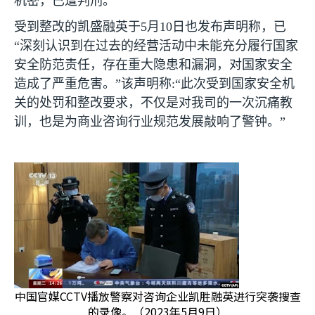
机密，已遭判刑。
受到整改的凯盛融英于
5
月
10
日也发布声明称，已
“深刻认识到在过去的经营活动中未能充分履行国家
安全防范责任，存在重大隐患和漏洞，对国家安全
造成了严重危害。”该声明称
:
“此次受到国家安全机
关的处罚和整改要求，不仅是对我司的一次沉痛教
训，也是为商业咨询行业规范发展敲响了警钟。”
中国官媒CCTV播放警察对咨询企业凯胜融英进行突袭搜查
的录像。（2023年5月9日）