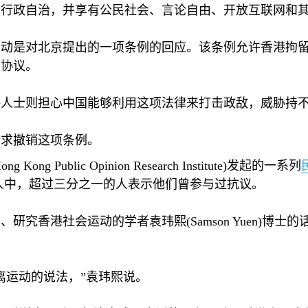
和行政自治，并享有公民社会、言论自由、开放互联网和
活动是对北京提出的一项条例的回应。该条例允许香港拘
渡协议。
评人士则担心中国能够利用这项法律来打击政敌，威胁持
要求撤销这项条例。
ong Kong Public Opinion Research Institute)
发起的一系列
人中，超过三分之一的人表示他们曾参与过抗议。
授、研究香港社会运动的学者袁玮熙
(Samson Yuen)
博士的
离运动的说法，”袁玮熙说。