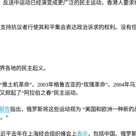
，反送中运动已经演变成更广泛的民主运动，香港人要求维
都支持抗议者行使其和平集会表达政治诉求的权利。没有
界各地的民主起义。
“推土机革命”、
2003
年格鲁吉亚的“玫瑰革命”、
2004
年乌
又掀起了“阿拉伯之春”民主运动。
报告
指出，俄罗斯将这些运动视为 “美国和欧洲一种新
。”
习近平去年在上海经合组织峰会上
表示
，包括中国、俄罗斯