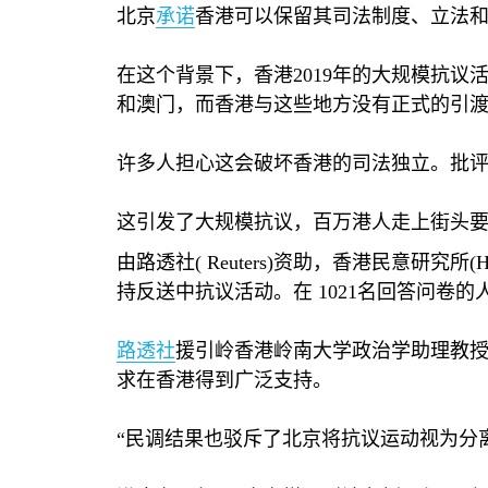
北京
承诺
香港可以保留其司法制度、立法
在这个背景下，香港
2019
年的大规模抗议
和澳门，而香港与这些地方没有正式的引
许多人担心这会破坏香港的司法独立。批
这引发了大规模抗议，百万港人走上街头
由路透社
( Reuters)
资助，香港民意研究所
(H
持反送中抗议活动。在
1021
名回答问卷的
路透社
援引岭香港岭南大学政治学助理教
求在香港得到广泛支持。
“民调结果也驳斥了北京将抗议运动视为分