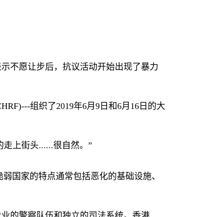
表示不愿让步后，抗议活动开始出现了暴力
CHRF)---
组织了
2019
年
6
月
9
日和
6
月
16
日的大
的走上街头
......
很自然。”
脆弱国家的特点通常包括恶化的基础设施、
专业的警察队伍和独立的司法系统。香港