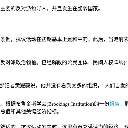
有主要的反对派领导人，并且发生在脆弱国家。
中条例，抗议活动在初期基本上是和平的。此后，当港府
的反对派政治领袖。已经解散的公民团体
---
民间人权阵线
(
部记者黄耀毅说，他并没有看到太多的组织，“人们自发
家。根据布鲁金斯学会
(Brookings Institution)
的一份
报告
，
产总值和其他关键经济指标。
是舒适的：抗议运动发生时，这里有着充满活力的经济、