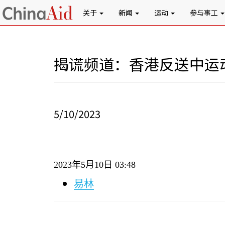
关于
新闻
运动
参与事工
揭谎频道：香港反送中运
5/10/2023
2023
年
5
月
10
日
03:48
易林