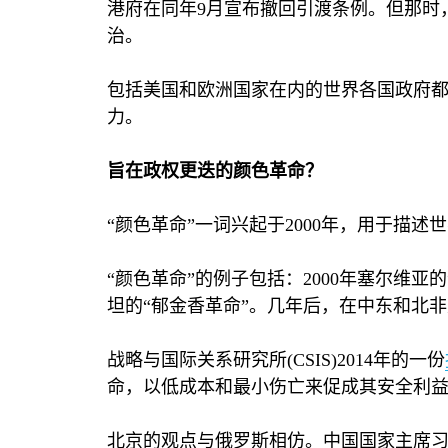
港府在同年
9
月宣布撤回引渡条例。但那时
治。
包括美国和欧洲国家在内的世界各国政府
力。
旨在政权更迭的颜色革命？
“颜色革命”一词兴起于
2000
年，用于描述世
“颜色革命”的例子包括：
2000
年塞尔维亚的
坦的“郁金香革命”。几年后，在中东和北非
战略与国际关系研究所
(CSIS)2014
年的一份
命，以低成本和最小伤亡来促成其安全利益
北京的观点与俄罗斯相仿。中国国家主席