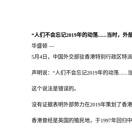
“人们不会忘记
2019
年的动荡
......
当时，外
华盛顿 —
5
月
4
日，中国外交部驻香港特别行政区特
声明说：“人们不会忘记
2019
年的动荡
......
这个说法是错误的。
没有证据表明外部势力在
2019
年策划了香
香港曾经是英国的殖民地，于
1997
年回归