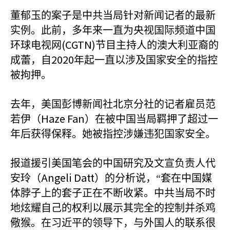
董郁玉的案子是中共当局针对新闻记者的最新
实例。此前，多年来一直为央视国际频道中国
(CGTN)
环球电视网
节目主持人的澳大利亚裔的
2020
成蕾，自
年起一直以涉及国家安全的指控
被拘押。
去年，美国彭博新闻社北京分社的记者雇员范
Haze Fan
若伊（
）在被中国当局羁押了超过一
年后获得保释。她被指控涉嫌违犯国家安全。
报道援引美国笔会的中国研究及文宣负责人代
Angeli Datt
安玲（
）的分析说，“套在中国媒
体脖子上的套子正在不断收紧。中共当局不时
地炫耀自己的权利以展示其完全的控制并杀鸡
儆猴。在习近平的领导下，与外国人的联系很