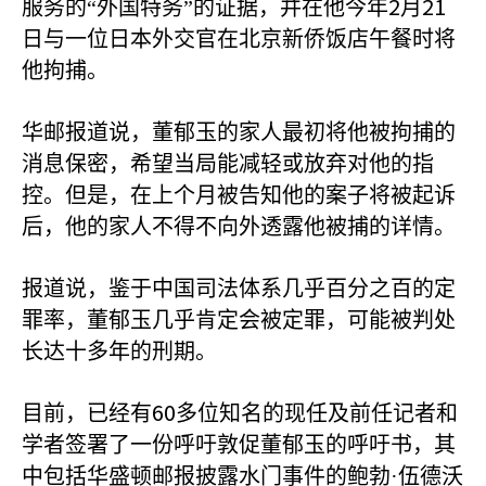
2
21
服务的“外国特务”的证据，并在他今年
月
日与一位日本外交官在北京新侨饭店午餐时将
他拘捕。
华邮报道说，董郁玉的家人最初将他被拘捕的
消息保密，希望当局能减轻或放弃对他的指
控。但是，在上个月被告知他的案子将被起诉
后，他的家人不得不向外透露他被捕的详情。
报道说，鉴于中国司法体系几乎百分之百的定
罪率，董郁玉几乎肯定会被定罪，可能被判处
长达十多年的刑期。
60
目前，已经有
多位知名的现任及前任记者和
学者签署了一份呼吁敦促董郁玉的呼吁书，其
中包括华盛顿邮报披露水门事件的鲍勃·伍德沃