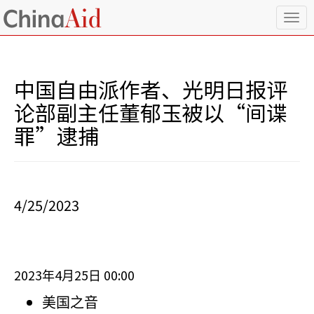
T
o
g
g
l
中国自由派作者、光明日报评
e
n
论部副主任董郁玉被以“间谍
a
罪”逮捕
v
i
g
a
t
i
4/25/2023
o
n
2023
4
25
00:00
年
月
日
美国之音