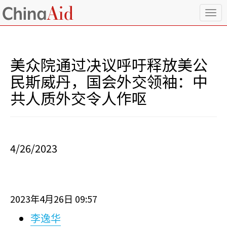
T
o
g
g
l
美众院通过决议呼吁释放美公
e
n
民斯威丹，国会外交领袖：中
a
共人质外交令人作呕
v
i
g
a
t
i
4/26/2023
o
n
2023
4
26
09:57
年
月
日
李逸华