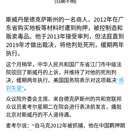
(日期不明)
斯威丹是德克萨斯州的一名商人，2012
年在广
东省购买地板等材料时遭到拘押，被控制造和
2013
贩卖毒品。他于
年接受审判，但法庭直到
2019
年才做出裁决，将他判处死刑，缓期两年
执行。
这个月稍早，中华人民共和国广东省江门市中级法
院驳回了斯威丹的上诉，并维持了对他的死刑判
决，缓期两年执行。美国国务院表示对这项裁决
“感
到失望”
。
众议院外委会主席、来自德克萨斯州的共和党联邦
众议员麦考尔星期二在院会进行表决前发言，痛批
北京对斯威丹的不人道待遇。
2012
麦考尔说：“自马克
年被抓捕，他在中国羁押期