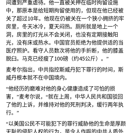
间遭到严重虐待。他一直被关押在临时拘留设施
中，那原本是给短期拘留使用的，但现在他已经被
10
关了超过
年。他现在仍被关在一个狭小拥挤的牢
房里，冬天冰冷，夏天闷热。厕所就是地上一个
洞，房里的灯光从不会关闭，也没有定期接触阳
光，没有床或热水。中国官员拒绝为他提供适的当
医疗照护。看守人员数次将他的手折断，他的膝盖
100
45
脱臼。马克已经瘦了
磅（约
公斤）。”
麦考尔指出，中共指控斯威丹犯下罪行的时间，斯
威丹根本就不在中国境内。
“他经历的磨难对他的身心健康造成了可怕的损
害，”麦考尔说，“就在上周，中华人民共和国驳回
了他的上诉，并维持对他的死刑判决，缓行两年执
行。”
“以美国公民不可能犯下的罪行威胁他的生命是厚颜
无耻的侵犯人权的行为，是令人作呕的中共人质外