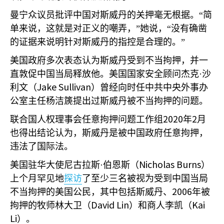
曼宁众议员批评中国对斯威丹的关押毫无根据。“简
单来说，这就是对正义的嘲弄，”她说，“没有确凿
的证据来说明针对斯威丹的指控是合理的。”
美国政府多次表态认为斯威丹受到不当拘押，并一
直敦促中国当局释放他。美国国家安全顾问杰克·沙
Jake Sullivan
利文（
）曾经向时任中共中央外事办
公室主任杨洁篪提出过斯威丹被不当拘押的问题。
2020
2
联合国人权理事会任意拘押问题工作组
年
月
也得出结论认为，斯威丹是被中国政府任意拘押，
违法了国际法。
Nicholas Burns
美国驻华大使尼古拉斯·伯恩斯（
）
上个月罕见地
探访
了至少三名被视为受到中国当局
2006
不当拘押的美国公民，其中包括斯威丹、
年被
David Lin
Kai
拘押的牧师林大卫（
）和商人李凯（
Li
）。