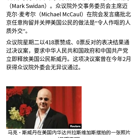
Mark Swidan
（
）。众议院外交事务委员会主席迈
Michael McCaul
克尔·麦考尔（
）在院会发言痛批北
京任意拘留并关押美国公民的做法是“令人作呕的人
质外交”。
418
0
众议院星期二以
票赞成、
票反对的表决结果通
过决议案，要求中华人民共和国政府和中国共产党
2
立即释放美国公民斯威丹。这项决议案曾在今年
月
获得众议院外委会无异议通过。
马克·斯威丹在美国内华达州拉斯维加斯摆拍的一张照片