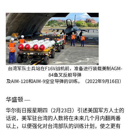
台湾军队士兵站在F16V战机前，准备进行装载美制AGM-
84鱼叉反舰导弹
及AIM-120和AIM-9空空导弹的训练。（2022年9月16日）
华盛顿
—
2
23
华尔街日报星期四（
月
日）引述美国军方人士的
话说，美军驻台湾的人数将在未来几个月内翻两番
以上，以便强化对台湾部队的训练计划，使之更有