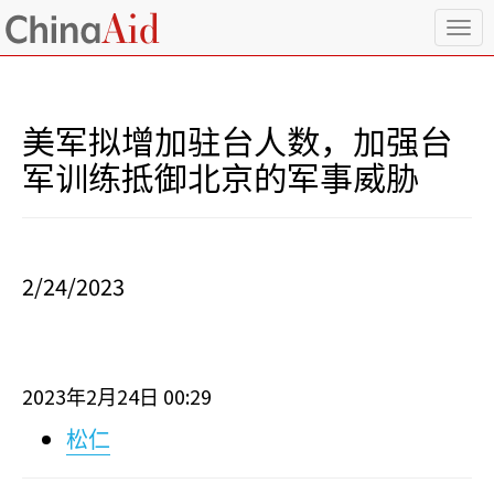
T
o
g
g
l
美军拟增加驻台人数，加强台
e
n
军训练抵御北京的军事威胁
a
v
i
g
a
2/24/2023
t
i
o
n
2023
2
24
00:29
年
月
日
松仁