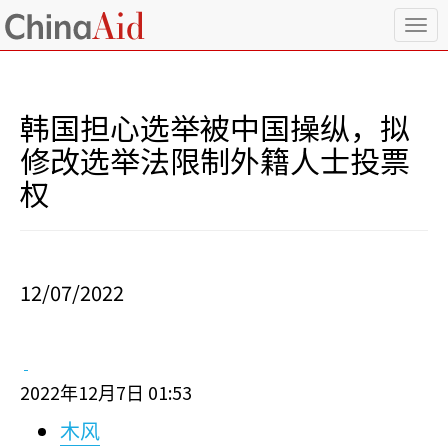
T
o
g
g
l
韩国担心选举被中国操纵，拟
e
n
修改选举法限制外籍人士投票
a
权
v
i
g
a
t
i
12/07/2022
o
n
2022
12
7
01:53
年
月
日
木风