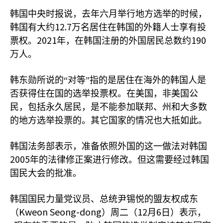
韩国中央时报说，去年六月举行地方选举的时候，
12.7
韩国有大约
万名居住在韩国的外籍人士享有投
2021
190
票权。
年，在韩国注册的外国居民总数约
万人。
韩东勋所说的“对等”指的是居住在海外的韩国人是
否获得住在国的选举投票权。在美国，非美国公
民，包括永久居民，是不能参加联邦、州和大多数
的地方选举投票的。其它国家的情况也大抵如此。
韩国法务部表示，准备依照外国的这一做法对韩国
2005
年的法律修正案进行修改。但这需要经过韩国
国民大会的批准。
韩国国民力量党议员、总统尹锡悦的盟友权成东
Kweon Seong-dong
12
6
（
）周二（
月
日）表示，