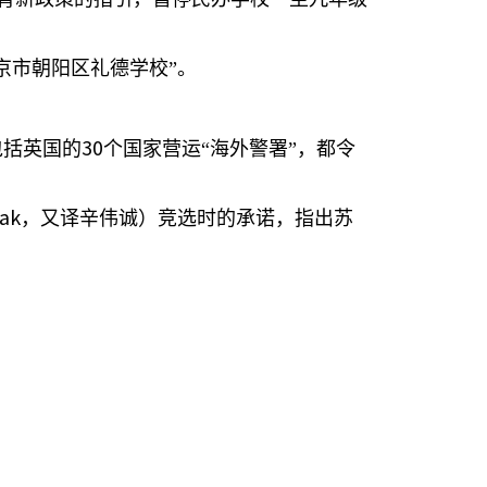
京市朝阳区礼德学校”。
30
包括英国的
个国家营运“海外警署”，都令
nak
，又译辛伟诚）竞选时的承诺，指出苏