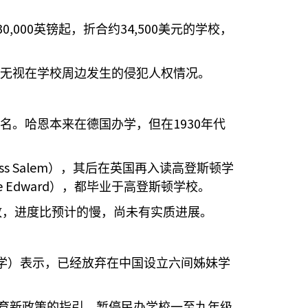
30,000
34,500
英镑起，折合约
美元的学校，
无视在学校周边发生的侵犯人权情况。
1930
名。哈恩本来在德国办学，但在
年代
ss Salem
），其后在英国再入读高登斯顿学
e Edward
），都毕业于高登斯顿学校。
故，进度比预计的慢，尚未有实质进展。
学）表示，已经放弃在中国设立六间姊妹学
育新政策的指引，暂停民办学校一至九年级