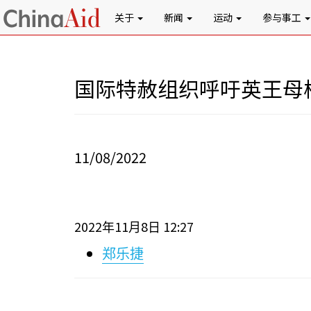
关于
新闻
运动
参与事工
国际特赦组织呼吁英王母
11/08/2022
2022
11
8
12:27
年
月
日
郑乐捷