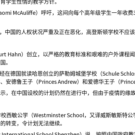
培育学生性情的教学方针。
aomi McAuliffe
）呼吁，这间向每个高年级学生一年收费
。
，中国的人权状况严重及正在恶化，高登斯顿学校不应该
urt Hahn
）创立，以严格的教育标准和艰难的户外课程闻
英国。
Schule Schlo
经在德国就读哈恩创立的萨勒姆城堡学校（
Princes Andrew
Princ
世、安德鲁王子（
）和爱德华王子（
表示，在中国设校的计划仍然在进行中，但由于疫情的缘
Westminster School
学校西敏公学（
，又译威斯敏斯特公
策的转变，令计划无法继续。
 International School Shenzhen
）说，按照中国政府教