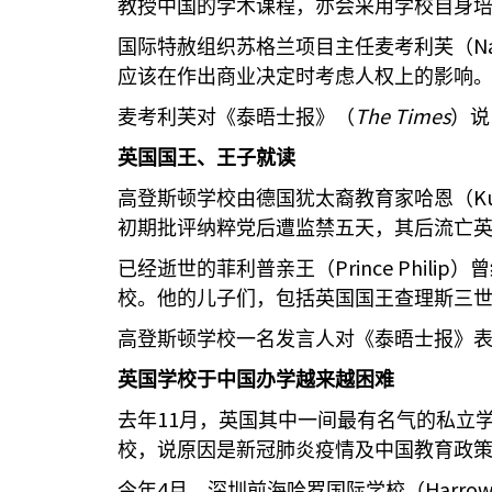
教授中国的学术课程，亦会采用学校自身
N
国际特赦组织苏格兰项目主任麦考利芙（
应该在作出商业决定时考虑人权上的影响
The Times
麦考利芙对《泰晤士报》（
）说
英国国王、王子就读
K
高登斯顿学校由德国犹太裔教育家哈恩（
初期批评纳粹党后遭监禁五天，其后流亡
Prince Philip
已经逝世的菲利普亲王（
）曾
校。他的儿子们，包括英国国王查理斯三
高登斯顿学校一名发言人对《泰晤士报》
英国学校于中国办学越来越困难
11
去年
月，英国其中一间最有名气的私立
校，说原因是新冠肺炎疫情及中国教育政
4
Harrow
今年
月，深圳前海哈罗国际学校（