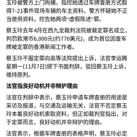
玉玲被警方上门拘捕，指控她透过车牌查册方式取
7-21
得
事件现场车辆的车主资料，警方怀疑她不正
当使用资料，控告她两项“虚假陈述”罪。
4
蔡玉玲去年
月在西九龙裁判法院被裁定罪名成立，
6,000
(
770
)
判罚款港币
元
约
美元
，成为首位因查车
牌被定罪的香港新闻工作者。
蔡玉玲不服定罪向高等法院提出上诉，法官李运腾
(11
7
)
星期一
月
日
颁下书面判辞，驳回蔡玉玲上诉，
维持原判。
法官指良好动机并非辩护理由
法官在判辞中表示，蔡玉玲申请车牌查册的用途是
采访及报道，与交通及运输无关，法官不否定蔡玉
玲本着良好动机索取资料，但正如裁判官指出，对
于定罪而言，良好动机并非辩护的理由。
法官表示，根据车牌查册的表格声明，蔡玉玲必定