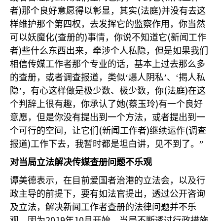
)
(
)
者
那个良好意愿得以彰显，其实
法庭
并没有去这
样维护那个第四权，去发挥它的监察作用，你当然
(
)
(
可以妖魔化
查册的
事情，你说不知道它
新闻工作
)
者
些什么东西出来，牵涉个人私隐，但是如果我们
相信传媒工作者那个专业的话，基本上过去那么多
的查册，或者调查报道，类似‘爆人阴私’、‘揭人私
(
)
隐’，有心这样做是极少数、极少数，你
法庭
在这
(
)
个判辞上很有趣，你承认了她
蔡玉玲
有一个良好
意愿，但是你没有提出到一个方法，或者提出到一
(
)
(
个可行的空间，让它们
新闻工作者
继续运作
调查
)
报道
工作下去，我暂时都是坦白讲，见不到了。”
对当局立法解决传媒查册问题不乐观
谭美德表示，在目前爱国者治港的立法会，以及行
政主导的前提下，要有如法官提出，透过公开咨询
及立法，解决新闻工作者查册的法律问题并不乐
2019
10
观，因为
年
月开始，当局不断透过行政措施