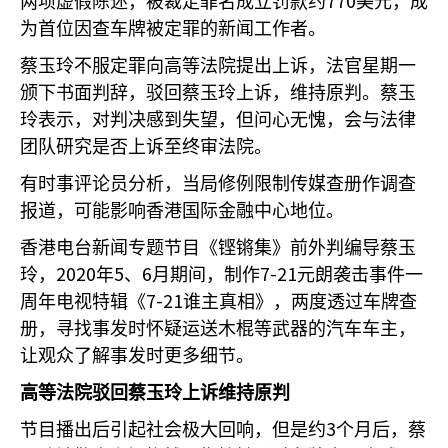
770
两项虚假陈述，被裁定罪名成立罚款约
美元，成
为首位因查车牌被定罪的新闻工作者。
蔡玉玲不服定罪向高等法院提出上诉，法官星期一
颁下书面判辞，驳回蔡玉玲上诉，维持原判。蔡玉
玲表示，对判决感到失望，但问心无愧，会与法律
团队研究是否上诉至终审法院。
有时事评论员分析，当局修例限制传媒查册作调查
报道，可能影响香港国际金融中心地位。
香港电台新闻专题节目《铿锵集》前外判编导蔡玉
2020
5
6
7-21
玲，
年
、
月期间，制作
元朗袭击事件一
7-21
周年电视特辑《
谁主真相》，两度透过车牌查
册，寻找事发时怀疑运送木棍等武器的汽车车主，
让观众了解事发时更多细节。
高等法院驳回蔡玉玲上诉维持原判
3
节目播出后引起社会极大回响，但是约
个月后，蔡