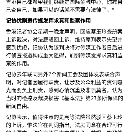
香港自己都希望我们继续是国际金融中心，你靠自
己查自己，如果可以的话就不需要有法律了。”
记协忧削弱传媒发挥求真和监察作用
香港记者协会星期一晚发声明，回应蔡玉玲查册案
上诉裁决，对法庭驳回上诉、维持原判表示失望并
感到忧虑，记协认为该判决将对传媒工作者日后进
行侦查报道构成重大阻碍，削弱传媒发挥求真和监
察的作用。
7
记协去年联同另外
个新闻工会及团体发表联合声
明，对记者因履行职责，让涉及公众利益的资讯曝
光而要负上刑责，感到心情沉重及悲愤莫名，认为
27
当时的检控及裁决损害《基本法》第
条所保障的
新闻自由。
记协表示，值得注意的是高等法院虽然驳回蔡玉玲
的上诉，惟法官在判词指出，法庭同意在合理可行