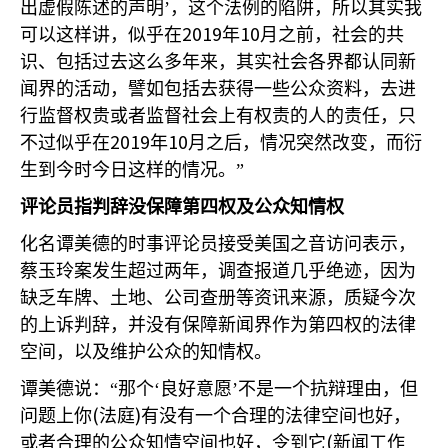
出虚假陈述的声明’，这个法例的陷阱，所以其实我
2019
10
可以这样讲，似乎在
年
月之前，社会的共
识、包括过去这么多年来，其实社会各界都认同新
闻界的活动，譬如包括去获得一些公众资料，去进
行监督权贵或者监督社会上有权责的人的责任，只
2019
10
不过似乎在
年
月之后，情况突然改变，而衍
生到今时今日这样的情况。”
评论员指判辞没保障第四权及公众知情权
化名谭美德的时事评论员接受美国之音访问表示，
蔡玉玲案发生超过两年，调查报道几乎绝迹，因为
缺乏车牌、土地、公司查册等资讯来源，质疑今次
的上诉判辞，并没有保障新闻界作为第四权的法律
空间，以及维护公众的知情权。
谭美德说：“那个‘良好意愿’不是一个抗辩理由，但
(
)
问题上你
法庭
有没有一个合理的法律空间也好，
(
或者合理的公众知情空间也好，令到它
新闻工作