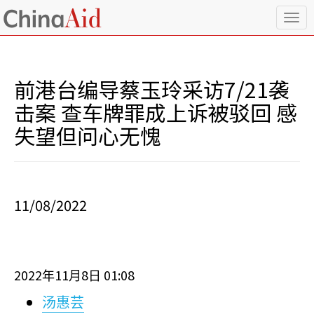
T
o
g
g
l
前港台编导蔡玉玲采访7/21袭
e
n
击案 查车牌罪成上诉被驳回 感
a
失望但问心无愧
v
i
g
a
t
i
11/08/2022
o
n
2022
11
8
01:08
年
月
日
汤惠芸