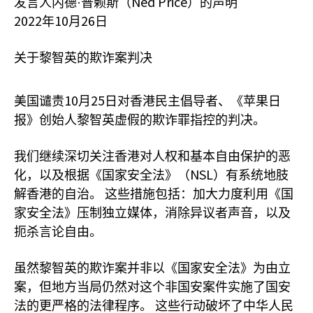
Ned Price
发言人内德·普赖斯（
）的声明
2022
10
26
年
月
日
关于黎智英的欺诈案判决
10
25
美国谴责
月
日对香港民主倡导者、《苹果日
报》创始人黎智英虚假的欺诈罪指控的判决。
我们继续深切关注香港对人权和基本自由保护的恶
NSL
化，以及根据《国家安全法》（
）有系统地肢
解香港的自治。
这些措施包括：加大力度利用《国
家安全法》压制独立媒体，消除异议者声音，以及
扼杀言论自由。
虽然黎智英的欺诈案并非以《国家安全法》为由立
案，但地方当局仍然对这个非国安案件实施了国安
法的更严格的法律程序。
这些行动破坏了中华人民