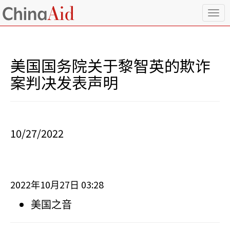
T
o
g
g
l
美国国务院关于黎智英的欺诈
e
n
案判决发表声明
a
v
i
g
a
10/27/2022
t
i
o
n
2022
10
27
03:28
年
月
日
美国之音