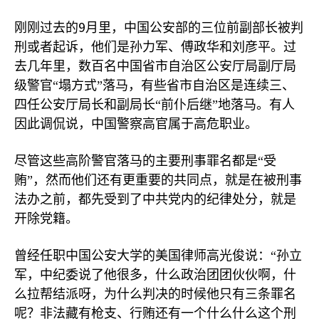
9
刚刚过去的
月里，中国公安部的三位前副部长被判
刑或者起诉，他们是孙力军、傅政华和刘彦平。过
去几年里，数百名中国省市自治区公安厅局副厅局
级警官“塌方式”落马，有些省市自治区是连续三、
四任公安厅局长和副局长“前仆后继”地落马。有人
因此调侃说，中国警察高官属于高危职业。
尽管这些高阶警官落马的主要刑事罪名都是“受
贿”，然而他们还有更重要的共同点，就是在被刑事
法办之前，都先受到了中共党内的纪律处分，就是
开除党籍。
曾经任职中国公安大学的美国律师高光俊说：“孙立
军，中纪委说了他很多，什么政治团团伙伙啊，什
么拉帮结派呀，为什么判决的时候他只有三条罪名
呢？非法藏有枪支、行贿还有一个什么什么这个刑