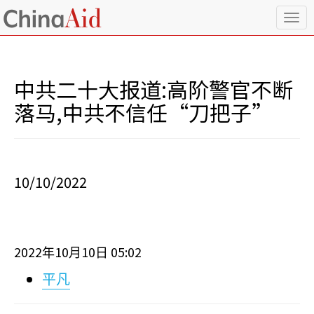
T
o
g
g
l
中共二十大报道:高阶警官不断
e
n
落马,中共不信任“刀把子”
a
v
i
g
a
10/10/2022
t
i
o
n
2022
10
10
05:02
年
月
日
平凡