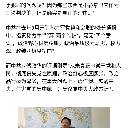
事犯罪的问题呢？因为那些东西是不能拿出来作为
司法判决的，但是确实是真正的理由。”
9
中共在去年
月开除孙力军党籍和公职的处分通报
中，指责孙力军“背弃‘两个维护’，毫无‘四个意
识’，政治野心极度膨胀，政治品质极为恶劣，权力
观、政绩观极度扭曲”。
而中共对傅政华的评语则是“从未真正忠诚于党和人
民，彻底丧失党性原则，政治野心极度膨胀，政治
品行极为卑劣，在重大问题上弄虚作假、欺瞒中
央，危害党的集中统一；妄议党中央大政方针”。