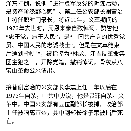
泽东打倒，说他“进行篡军反党的阴谋活动，
是资产阶级野心家”。第二任公安部长谢富治
上将任职时间最长，将近11
年，文革期间的
1972
年去世时，周恩来亲自致悼词，赞誉他
“忠于党，忠于人民”，是“中国共产党的优秀党
员、中国人民的忠诚战士”。但是在文革结束
后遭到“鞭尸”，被指控为“林彪、江青反革命集
团主犯之一，开除党籍，撤销悼词，骨灰从八
宝山革命公墓清出。
接替谢富治的公安部长李震上任一年以后在
1973
年自杀，中共中央说，他是畏罪自杀。文
革中，中国公安部有五位副部长被捕，政治部
主任被隔离审查，其中副部长徐子荣被捕后死
亡。