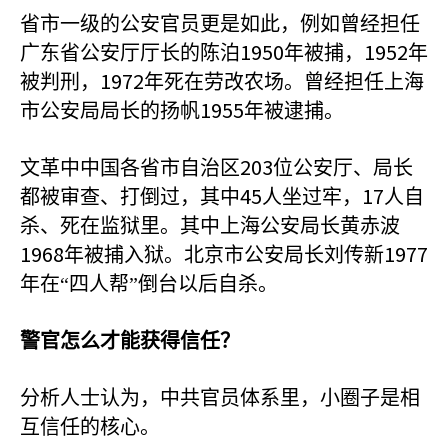
省市一级的公安官员更是如此，例如曾经担任
1950
1952
广东省公安厅厅长的陈泊
年被捕，
年
1972
被判刑，
年死在劳改农场。曾经担任上海
1955
市公安局局长的扬帆
年被逮捕。
203
文革中中国各省市自治区
位公安厅、局长
45
17
都被审查、打倒过，其中
人坐过牢，
人自
杀、死在监狱里。其中上海公安局长黄赤波
1968
1977
年被捕入狱。北京市公安局长刘传新
年在“四人帮”倒台以后自杀。
警官怎么才能获得信任？
分析人士认为，中共官员体系里，小圈子是相
互信任的核心。