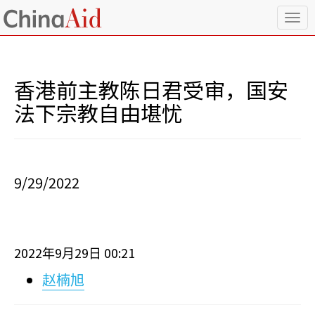
T
o
g
g
l
香港前主教陈日君受审，国安
e
n
法下宗教自由堪忧
a
v
i
g
a
9/29/2022
t
i
o
n
2022
9
29
00:21
年
月
日
赵楠旭