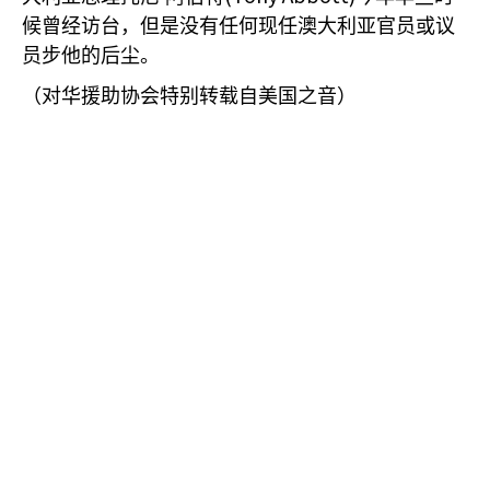
候曾经访台，但是没有任何现任澳大利亚官员或议
员步他的后尘。
（对华援助协会特别转载自美国之音）