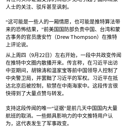
人士的关注、驳斥甚至讽刺。
“这可能是一些人的一厢情愿，也可能是推特算法带
来的恐怖结果，”前美国国防部负责中国、台湾和蒙
Drew Thompson
古事务的官员唐安竹（
）在推特
上评论说。
9
22
从上周四（
月
日）左右开始，一段中共政变传闻
在推特中文圈内散播开来。传言称，在习近平出访
中亚期间，胡锦涛和温家宝等前中国领导人控制了
中央警卫局，并罢黜了习近平的军权。习近平在抵
达北京后被控制，软禁在中南海家中。这段传言很
快得到了大量点赞与转发。
支持这段传闻的唯一“证据”是前几天中国国内大量
航班的取消。一些颇具影响力的中文推特用户认
为，这代表发生了军事政变。