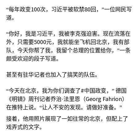
100
80
“每年政变
次，习近平被软禁
回，”一位网民写
道。
“你好，我是习近平，我被李克强迫害。现在流落在
5000
外，只需要
元，我就能坐飞机回北京，我有部
队，今天你帮了我，我留个总理的位置给你，”一条
颇受欢迎的段子写道。
甚至有驻华记者也加入了搞笑的队伍。
#
“今天在北京，我为你们调查了
中国政变，”
德国
Georg Fahrion
《明镜》周刊记者乔治·法里恩（
）
在推特上说。“让人不安的发现。请做好准备。”
接着，他用照片展现了一如往常的北京，但配上了
戏弄式的文字。