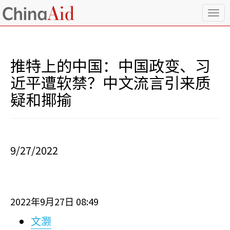
T
o
g
g
l
推特上的中国：中国政变、习
e
n
近平遭软禁？中文流言引来质
a
疑和揶揄
v
i
g
a
t
i
9/27/2022
o
n
2022
9
27
08:49
年
月
日
文灏