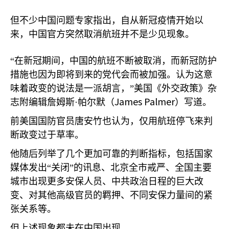
但不少中国问题专家指出，自从新冠疫情开始以
来，中国官方突然取消航班并不是少见现象。
“在新冠期间，中国的航班不断被取消，而新冠防护
措施也因为即将到来的党代会而被加强。认为这意
味着政变的说法是一派胡言，”美国《外交政策》杂
James Palmer
志附编辑詹姆斯·帕尔默（
）写道。
前美国国防官员唐安竹也认为，仅用航班停飞来判
断政变过于草率。
他随后列举了几个更加可靠的判断指标，包括国家
媒体发出“关闭”的讯息、北京全市戒严、全国主要
城市出现更多安保人员、中共政治日程的巨大改
变、对其他高级官员的羁押、不同安保力量间的紧
张关系等。
但上述现象都未在中国出现。