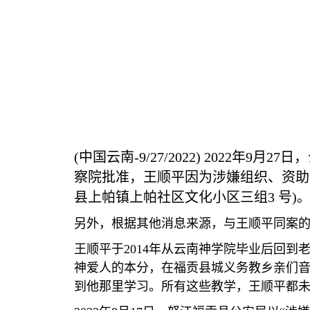
(
中国云南
-9/27/2022)
2022
年
9
月
27
日，
察院批准，王顺平因为涉嫌组织、资助
县上帕镇上帕社区文化小区三组
3
号
)
另外，根据其他消息来源，与王顺平同案
王顺平于
2014
年从云南神学院毕业后回到
神爱人的本分，在福贡县城义务教乡亲们
到他那里学习。所有这些教学，王顺平都