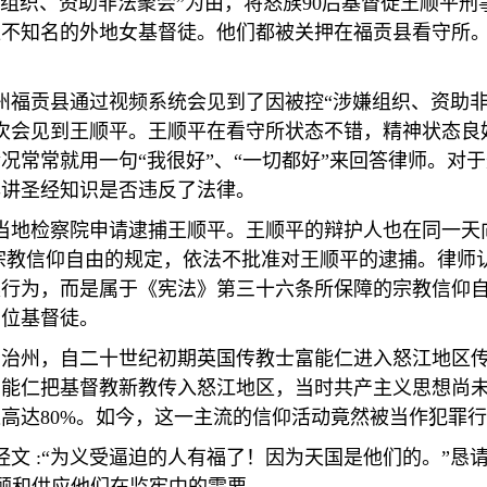
组织、资助非法聚会
”
为由，将怒族
90
后基督徒王顺平刑
位不知名的外地女基督徒。他们都被关押在福贡县看守所
州福贡县通过视频系统会见到了因被控
“
涉嫌组织、资助
次会见到王顺平。王顺平在看守所状态不错，精神状态良
情况常常就用一句
“
我很好
”
、
“
一切都好
”
来回答律师。对于
年讲圣经知识是否违反了法律。
当地检察院申请逮捕王顺平。王顺平的辩护人也在同一天
宗教信仰自由的规定，依法不批准对王顺平的逮捕。律师
集行为，而是属于《宪法》第三十六条所保障的宗教信仰
四位基督徒。
自治州，自二十世纪初期英国传教士富能仁进入怒江地区
富能仁把基督教新教传入怒江地区，当时共产主义思想尚
达高达
80%
。如今，这一主流的信仰活动竟然被当作犯罪行
经文
:“
为义受逼迫的人有福了！因为天国是他们的。
”
恳