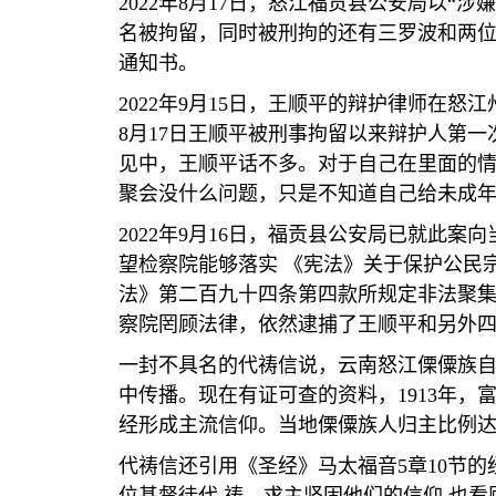
2022
年
8
月
17
日，怒江福贡县公安局以
“
涉嫌
名被拘留，同时被刑拘的还有三罗波和两
通知书。
2022
年
9
月
15
日，王顺平的辩护律师在怒江
8
月
17
日王顺平被刑事拘留以来辩护人第一
见中，王顺平话不多。对于自己在里面的
聚会没什么问题，只是不知道自己给未成
2022
年
9
月
16
日，福贡县公安局已就此案向
望检察院能够落实
《宪法》关于保护公民
法》第二百九十四条第四款所规定非法聚
察院罔顾法律，依然逮捕了王顺平和另外
一封不具名的代祷信说，云南怒江傈僳族
中传播。现在有证可查的资料，
1913
年，
经形成主流信仰。当地傈僳族人归主比例
代祷信还引用《圣经》马太福音
5
章
10
节的