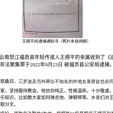
王顺平的逮捕通知书（照片来自网络）
云南怒江福贡县年轻传道人王顺平的亲属收到了《
非法聚集罪于
2022
年
9
月
23
日
被福贡县公安局逮捕
。
的怒桑邓、三
罗
波及另外两位不知名的外地女基督徒也在
老家，坚持服侍教会。他信仰纯正，性格温和，十分敬虔
音乐知识，比如教大家如何弹吉他、弹钢琴等。乡亲们对
未取分文。