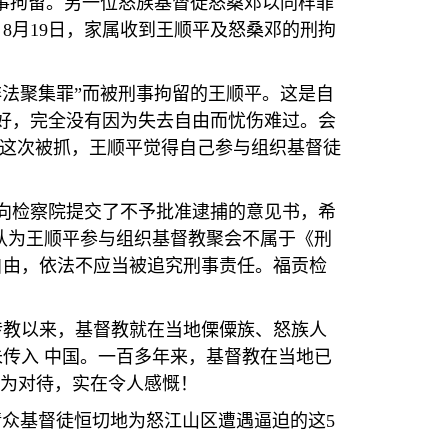
事拘留。另一位怒族基督徒怒桑邓以同样罪
。
8
月
19
日，家属收到王顺平及怒桑邓的刑拘
非法聚集罪
”
而被刑事拘留的王顺平。这是自
好，完全没有因为失去自由而忧伤难过。会
这次被抓，王顺平觉得自己参与组织基督徒
向检察院提交了不予批准逮捕的意见书，希
认为王顺平参与组织基督教聚会不属于《刑
自由，依法不应当被追究刑事责任。福贡检
传教以来，基督教就在当地傈僳族、怒族人
未传入
中国。一百多年来，基督教在当地已
为对待，实在令人感慨！
请众基督徒恒切地为怒江山区遭遇逼迫的这
5