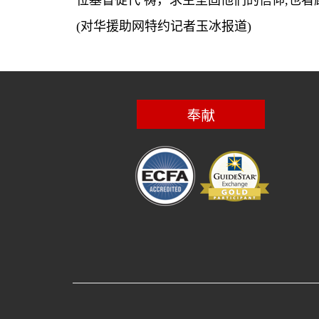
位基督徒代
祷，求主坚固他们的信仰
,
也看
(
对华援助网特约记者玉冰报道
)
奉献