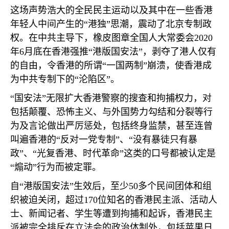
这场声势浩大的全民民主运动以及其中在一些香港
年轻人中间产生的“港独”思潮，震动了北京专制政
权。在中共主导下，橡皮图章全国人大常委会
2020
年
6
月底在香港强推“港版国安法”，剥夺了港人仅有
的自由，令香港的所谓“一国两制”崩溃，使香港成
为中共专制下的“沦陷区”。
“国安法”无限扩大香港警察的搜查和拘捕权力，对
包括颠覆、恐怖主义、与外国势力勾结和分裂等行
为及言论做出严厉惩处，包括终身监禁，甚至连曾
叫遍香港的“反对一党专制”、“没有暴徒只有暴
政”、“光复香港、时代革命”这类的口号都被认定是
“煽动”行为而被定罪。
自“港版国安法”生效后，至少
50
多个民间团体和组
织被迫关闭，超过
170
位知名的香港民主派、活动人
士、新闻记者、学生等遭到拘捕和起诉，香港民主
派被完全排斥在立法会的政治体制外，包括苹果日