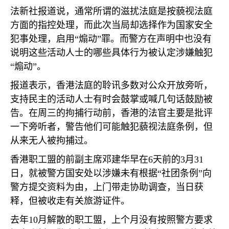
法新社报道说，通常所谓的滋扰法庭是按藐视法庭
方面的指控处理，而此次当局却选择作为国家安全
犯事处理，启用“煽动”罪。而警方在声明中也没有
说明这些活动人士的哪些具体行为被认定涉嫌触犯
“煽动”。
报道表示，香港法庭的聆讯多数对公众开放旁听，
支持民主的活动人士有时会鼓掌或喊几句话鼓励被
告。在周三的拘捕行动前，香港的法官主要是批评
一下旁听者，警告他们可能触犯藐视法庭条例，但
从来无人被拘捕过。
香港职工盟的前副主席邓建华早在
6
天前的
3
月
31
日，就被警方国安处以涉嫌未有根据“社团条例”向
警方提交资料为由，上门带走协助调查，当日获
释，但被收走有关旅游证件。
去年
10
月解散的职工盟，上个月没有按照警方要求