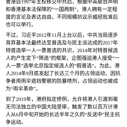
香港自
1997
年主权移交中共后，根据中英联合声明
和香港基本法保障的“一国两制”，港人拥有一定程
度的言论及表达自由，不同规模抗议示威经批准后
也可以举行。
不过，习近平
2012
年
11
月上台以后，中共当局逐步
背弃基本法最终达至普选及与民主派达成的
2017
年
特首选举一人一票普选的共识，
2014
年对特首候选
人的产生定下“筛选”的框架，企图强迫港人接受“一
人一票”选举北京指定候选人的“假普选”。为此，港
人
2014
年
9
月底发起了长达三个月的占领运动，因抗
争者用雨伞遮挡警察的防暴喷剂，占领运动也被成
为“雨伞革命”。
到了
2019
年，港府拟定修例，允许将港人引渡到毫
无司法独立的中国大陆受审，触发了数以百万计港
人从
6
月中旬开始的长达半年之久的“反送中”民主抗
争运动。