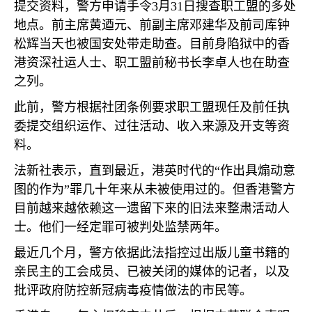
提交资料，警方申请手令
3
月
31
日搜查职工盟的多处
地点。前主席黄逎元、前副主席邓建华及前司库钟
松辉当天也被国安处带走助查。目前身陷狱中的香
港资深社运人士、职工盟前秘书长李卓人也在助查
之列。
此前，警方根据社团条例要求职工盟现任及前任执
委提交组织运作、过往活动、收入来源及开支等资
料。
法新社表示，直到最近，港英时代的“作出具煽动意
图的作为”罪几十年来从未被使用过的。但香港警方
目前越来越依赖这一遗留下来的旧法来整肃活动人
士。他们一经定罪可被判处监禁两年。
最近几个月，警方依据此法指控过出版儿童书籍的
亲民主的工会成员、已被关闭的媒体的记者，以及
批评政府防控新冠病毒疫情做法的市民等。