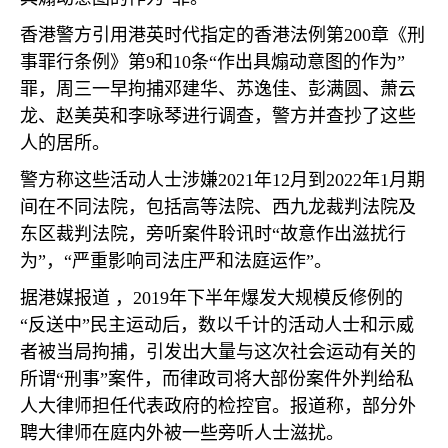
香港警方引用港英时代指定的香港法例第
200
章《刑
事罪行条例》第
9
和
10
条“作出具煽动意图的作为”
罪，周三一早拘捕邓建华、苏逸佳、彭满圆、萧云
龙、赵美英和李咏琴进行调查，警方并查抄了这些
人的居所。
警方称这些活动人士涉嫌
2021
年
12
月到
2022
年
1
月期
间在不同法院，包括高等法院、西九龙裁判法院及
东区裁判法院，旁听案件聆讯时“故意作出滋扰行
为”，“严重影响司法庄严和法庭运作”。
据港媒报道 ，
2019
年下半年爆发大规模反修例的
“反送中”民主运动后，数以千计的活动人士和示威
者被当局拘捕，引发出大量与这次社会运动有关的
所谓“刑事”案件，而律政司将大部份案件外判给私
人大律师担任代表政府的检控官。报道称，部分外
聘大律师在庭内外被一些旁听人士滋扰。