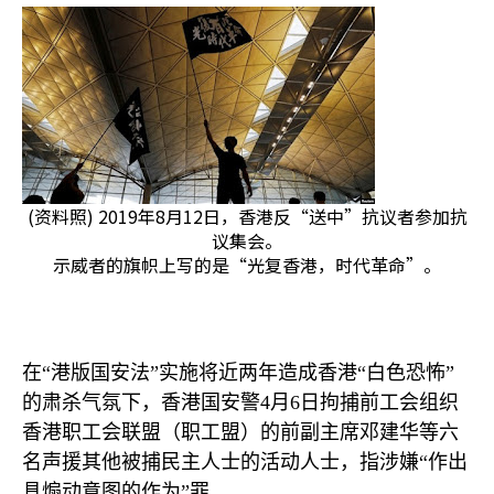
(资料照) 2019年8月12日，香港反“送中”抗议者参加抗
议集会。
示威者的旗帜上写的是“光复香港，时代革命”。
在“港版国安法”实施将近两年造成香港“白色恐怖”
的肃杀气氛下，香港国安警
4
月
6
日拘捕前工会组织
香港职工会联盟（职工盟）的前副主席邓建华等六
名声援其他被捕民主人士的活动人士，指涉嫌“作出
具煽动意图的作为”罪。