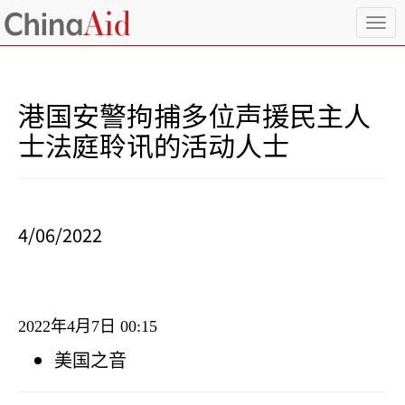
T
o
g
g
l
港国安警拘捕多位声援民主人
e
n
士法庭聆讯的活动人士
a
v
i
g
a
4/06/2022
t
i
o
n
2022
年
4
月
7
日
00:15
美国之音