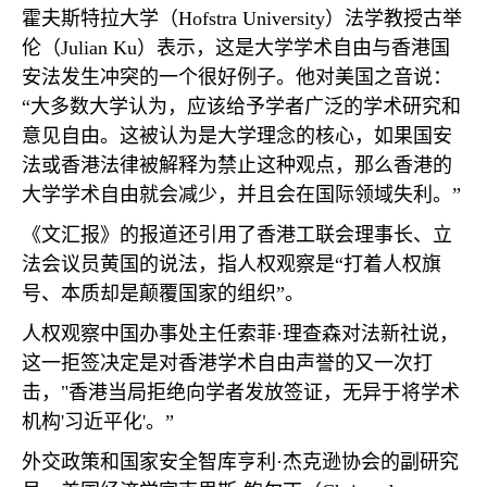
霍夫斯特拉大学（
Hofstra University
）法学教授古举
伦（
Julian Ku
）表示，这是大学学术自由与香港国
安法发生冲突的一个很好例子。他对美国之音说：
“大多数大学认为，应该给予学者广泛的学术研究和
意见自由。这被认为是大学理念的核心，如果国安
法或香港法律被解释为禁止这种观点，那么香港的
大学学术自由就会减少，并且会在国际领域失利。”
《文汇报》的报道还引用了香港工联会理事长、立
法会议员黄国的说法，指人权观察是“打着人权旗
号、本质却是颠覆国家的组织”。
人权观察中国办事处主任索菲·理查森对法新社说，
这一拒签决定是对香港学术自由声誉的又一次打
击，
"
香港当局拒绝向学者发放签证，无异于将学术
机构
'
习近平化
'
。”
外交政策和国家安全智库亨利·杰克逊协会的副研究