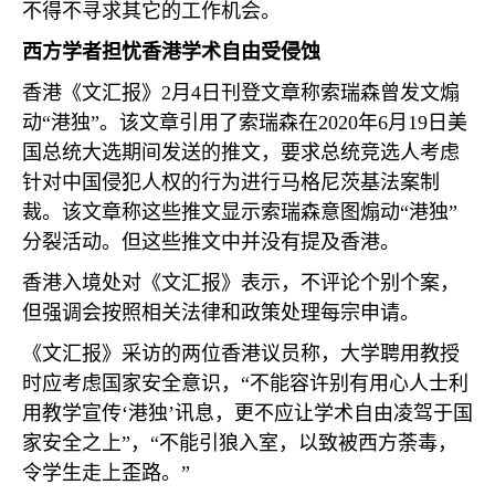
不得不寻求其它的工作机会。
西方学者担忧香港学术自由受侵蚀
香港《文汇报》
2
月
4
日刊登文章称索瑞森曾发文煽
动“港独”。该文章引用了索瑞森在
2020
年
6
月
19
日美
国总统大选期间发送的推文，要求总统竞选人考虑
针对中国侵犯人权的行为进行马格尼茨基法案制
裁。该文章称这些推文显示索瑞森意图煽动“港独”
分裂活动。但这些推文中并没有提及香港。
香港入境处对《文汇报》表示，不评论个别个案，
但强调会按照相关法律和政策处理每宗申请。
《文汇报》采访的两位香港议员称，大学聘用教授
时应考虑国家安全意识，“不能容许别有用心人士利
用教学宣传‘港独’讯息，更不应让学术自由凌驾于国
家安全之上”，“不能引狼入室，以致被西方荼毒，
令学生走上歪路。”