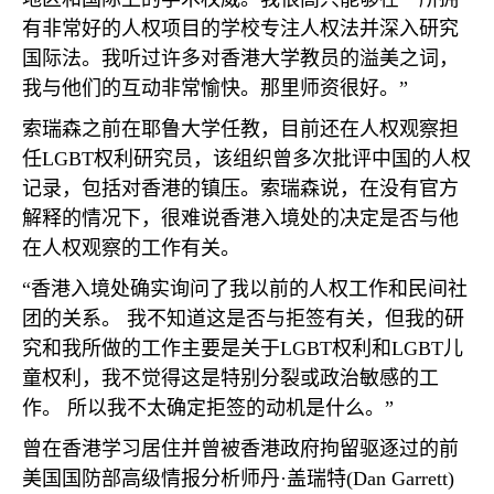
有非常好的人权项目的学校专注人权法并深入研究
国际法。我听过许多对香港大学教员的溢美之词，
我与他们的互动非常愉快。那里师资很好。”
索瑞森之前在耶鲁大学任教，目前还在人权观察担
任
LGBT
权利研究员，该组织曾多次批评中国的人权
记录，包括对香港的镇压。索瑞森说，在没有官方
解释的情况下，很难说香港入境处的决定是否与他
在人权观察的工作有关。
“香港入境处确实询问了我以前的人权工作和民间社
团的关系。 我不知道这是否与拒签有关，但我的研
究和我所做的工作主要是关于
LGBT
权利和
LGBT
儿
童权利，我不觉得这是特别分裂或政治敏感的工
作。 所以我不太确定拒签的动机是什么。”
曾在香港学习居住并曾被香港政府拘留驱逐过的前
美国国防部高级情报分析师丹·盖瑞特
(Dan Garrett)