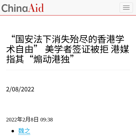
T
o
g
g
l
“国安法下消失殆尽的香港学
e
n
术自由” 美学者签证被拒 港媒
a
指其“煽动港独”
v
i
g
a
t
i
2/08/2022
o
n
2022
年
2
月
8
日
09:38
魏之