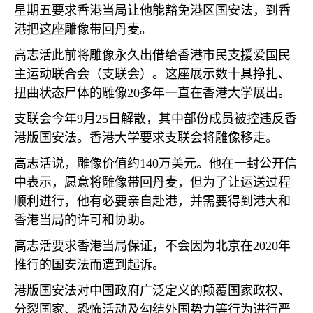
星期五要求香港当局让他能豁免港区国安法，到香
港把这座雕像带回丹麦。
高志活此前将雕像永久出借给香港市民支援爱国民
主运动联合会（支联会）。这座展示数十具挣扎、
扭曲状态尸体的雕像
20
多年一直在香港大学展出。
支联会今年
9
月
25
日解散，其中部份成员被控违反香
港版国安法。香港大学要求支联会将雕像移走。
高志活说，雕像价值约
140
万美元。他在一封公开信
中表示，愿意将雕像带回丹麦，但为了让运送过程
顺利进行，他有必要亲自赴港，并需要得到港大和
香港当局的许可和协助。
高志活要求香港当局保证，不会因为北京在
2020
年
推行的国安法而遭到起诉。
港版国安法对中国政府广泛定义的颠覆国家政权、
分裂国家、恐怖活动及勾结外国势力等行为进行严