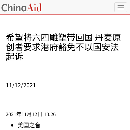
T
o
g
g
l
希望将六四雕塑带回国 丹麦原
e
n
创者要求港府豁免不以国安法
a
起诉
v
i
g
a
t
i
11/12/2021
o
n
2021
年
11
月
12
日
18:26
美国之音