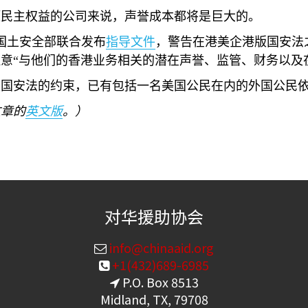
压民主权益的公司来说，声誉成本都将是巨大的。
国土安全部联合发布
指导文件
，警告在港美企港版国安法
意“与他们的香港业务相关的潜在声誉、监管、财务以及
版国安法的约束，已有包括一名美国公民在内的外国公民
文章的
英文版
。）
对华援助协会
info@chinaaid.org
+1(432)689-6985
P.O. Box 8513
Midland, TX, 79708