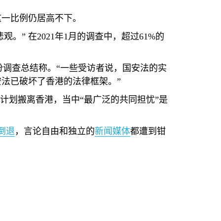
这一比例仍居高不下。
观。” 在
2021
年
1
月的调查中，超过
61%
的
份调查总结称。“一些受访者说，国安法的实
法已破坏了香港的法律框架。”
计划搬离香港，当中“最广泛的共同担忧”是
倒退
，言论自由和独立的
新闻媒体
都遭到钳