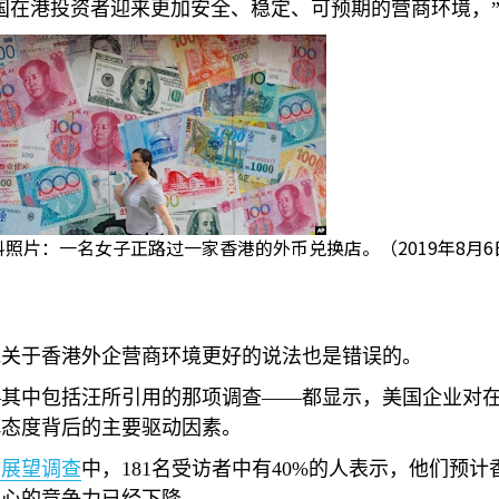
国在港投资者迎来更加安全、稳定、可预期的营商环境，”
料照片：一名女子正路过一家香港的外币兑换店。（2019年8月6
他关于香港外企营商环境更好的说法也是错误的。
—其中包括汪所引用的那项调查——都显示，美国企业对
慎态度背后的主要驱动因素。
业展望调查
中，
181
名受访者中有
40%
的人表示，他们预计