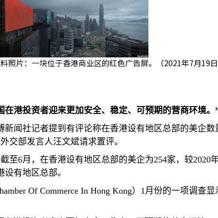
料照片：一块位于香港商业区的红色广告屏。（2021年7月19
国在港投资者迎来更加安全、稳定、可预期的营商环境。
博新闻社记者提到有评论称在香港设有地区总部的美企数
国外交部发言人汪文斌请求置评。
，截至
6
月，在香港设有地区总部的美企为
254
家，较
2020
港设有地区总部。
hamber Of Commerce In Hong Kong
）
1
月份的一项调查显