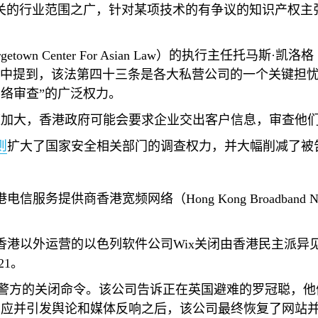
关的行业范围之广，针对某项技术的有争议的知识产权主
getown Center For Asian Law
）的执行主任托马斯·凯洛格
中提到，该法第四十三条是各大私营公司的一个关键担忧
络审查”的广泛权力。
度加大，香港政府可能会要求企业交出客户信息，审查他
则
扩大了国家安全相关部门的调查权力，并大幅削减了被
港电信服务提供商香港宽频网络（
Hong Kong Broadband N
香港以外运营的以色列软件公司
Wix
关闭由香港民主派异
21
。
警方的关闭命令。该公司告诉正在英国避难的罗冠聪，他
回应并引发舆论和媒体反响之后，该公司最终恢复了网站