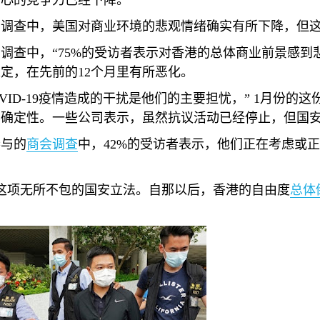
中心的竞争力已经下降。
的调查中，美国对商业环境的悲观情绪确实有所下降，但
调查中，“
75%
的受访者表示对香港的总体商业前景感到悲
稳定，在先前的
12
个月里有所恶化。
VID-19
疫情造成的干扰是他们的主要担忧，”
1
月份的这
确定性。一些公司表示，虽然抗议活动已经停止，但国安
参与的
商会调查
中，
42%
的受访者表示，他们正在考虑或正
这项无所不包的国安立法。自那以后，香港的自由度
总体