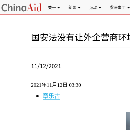
关于
新闻
运动
参与事工
国安法没有让外企营商环
11/12/2021
2021
年
11
月
12
日
03:30
章乐古