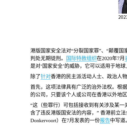
20
港版国家安全法对“分裂国家罪”、“颠覆国
判处无期徒刑。
国际特赦组织
在
2020
年
7
月
是对‘国家安全’的威胁，它可以适用于地球
除了
针对
香港的民主派活动人士、政治人
首先，这项法律具有广泛的治外法权。根
的公司，只要该个人或公司在香港以外地区
“这（些罪行）可包括接收到有关涉及某一
含了违反港版国安法的内容，” 香港前立
Donkervoort
）在
7
月发表的一份
报告
中写道