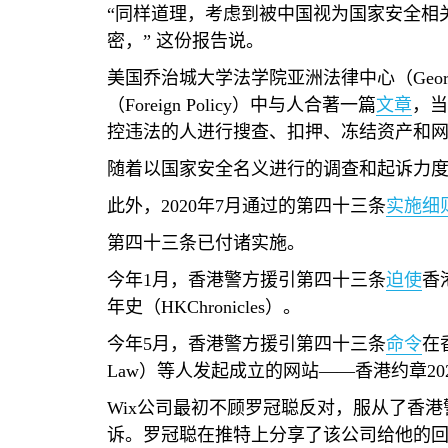
“同样道理，考虑到被中国视为国家安全相
密，” 这份报告说。
美国乔治城大学法学院亚洲法律中心（
Geor
（
Foreign Policy
）中与人合著一篇
文章
，当
控违法的人进行搜查、扣押、冻结资产和网
随着以国家安全名义进行的调查和起诉力
此外，
2020
年
7
月通过的第四十三条
实施细
第四十三条已付诸实施。
今年
1
月，香港警方援引第四十三条
迫使
香
年史（
HKChronicles
）。
今年
5
月，香港警方援引第四十三条
命令
在
Law
）等人发起成立的网站——香港约章
20
Wix
公司最初不顾罗冠聪反对，服从了香港
诉。罗冠聪在推特上分享了该公司给他的