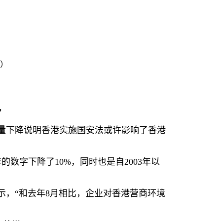
日）
”
量下降说明香港实施国安法或许影响了香港
年的数字下降了
10%
，同时也是自
2003
年以
示，“和去年
8
月相比，企业对香港营商环境