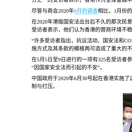
分之一的受访者表示，香港作为全球金融
尽管与商会
2020
年
8
月的调查
相比，
1
月份
在
2020
年港版国安法出台后不久的那次民意
受访者表示，他们认为香港的营商环境不
“许多受访者指出，抗议活动、国安法和
CO
施方式及其条款的模棱两可造成了重大的不
在
5
月
5
日至
9
日进行的一项有
325
名受访者
“因国家安全法而引起的不安”。
中国政府于
2020
年
6
月
30
号起在香港实施了
制与打压。