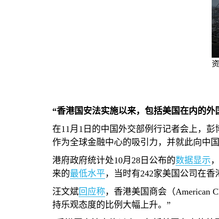
资
“香港国安法实施以来，包括美国在内的外
在
11
月
1
日的中国外交部例行记者会上，彭
作为全球金融中心的吸引力，并就此向中
港府政府统计处
10
月
28
日公布的
数据显示
来的
最低水平
，当时有
242
家美国公司在香
汪文斌
回应称
，香港美国商会（
American C
持乐观态度的比例大幅上升。”