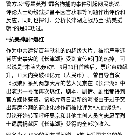
警方以“辱骂英烈”罪名拘捕的事件引起网民热议。
评论人士纷纷就罗昌平因言获罪等问题作出评价和
反应，同时也探讨、分析长津湖之战乃至“抗美援
朝”的是非功过。
“抗美神剧”爆红
作为中共建党百年献礼的的超级大片，被指严重违
背历史事实的《长津湖》受到宣传部门的热捧，可
以说是“未演先轰动”。
9
月
30
日首映后，票房直线飙
升，
11
天内突破
40
亿元（人民币）。曾自导自演
《战狼》系列两部大片的艺人吴京在《长津湖》中
出演男一号而再次爆红，剧本、剧情、剧组都得到
官方媒体盛赞。该影片每日更新的海报由于过于突
出票房金额的商业化炒作而被批评为“人血馒头”，
舆论开始转而呼吁吴京和其他主创人员向志愿军烈
士遗属捐献因《长津湖》获得的全部净收入。