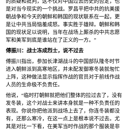
的质疑和批判，这不仅对中国过去历史的否定，也
是对当今现实的一个挑战。罗昌平把中共的抗美援
朝战争和今天的朝鲜和韩国的现状联系在一起，更
是让中共当局恼羞成怒。事实胜于雄辩。朝鲜和韩
国的现状足以说明，当年在战场上厮杀的中共志愿
军和美军到底是谁站在了正义的一方。”
傅振川：战士冻成烈士，说不过去
傅振川指出，参加长津湖战斗的中国部队隆冬时节
进入朝鲜派到高寒地区，并未配发御寒冬装就匆忙
上阵，这种做法显示指挥作战的官员对于前线作战
人员的生命极不负责任。
他说，“临时打朝鲜就把他们整体的拉过去了，没有
发冬装，这个对战士来讲本身就是一种不负责任的
表现。你说你把他派到战场上去了，你连冬装都没
有，还那么寒冷，在这一点上是根本说不过去。尤
其是对比一下看，在美军当时作战的那个服装是非