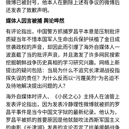
微博已被封号，他本人在删除上述有争议的微博后
还发表了致歉声明。
媒体人因言被捕 舆论哗然
有评论指出，中国警方抓捕罗昌平本意是压制批评
质疑当年不惜本国军人生命出兵保护扶植了金日成
世袭政权的声音，却因此而引爆了海外自媒体人一
波直截了当的批评声浪，并且激发了许多网民搜索
挖掘朝鲜战争历史真相的学习研究兴趣。网络上新
提出的疑问包括：当局为什么不追究长津湖战役指
挥失误的责任？为什么反而以“污蔑英烈”为名迫不
及待地解决提出问题的人？
海外自媒体时评人、《小民之心》主持人在油管上
发表评论指出，因为发表冷静理性微博就被抓的罗
昌平事件是当今中国文字狱的最新纪录。他认为，
罗昌平被抓的首要原因是他就鼓吹法西斯军国主义
的电影《长津湖》发表的言论否定了抗美援朝战争