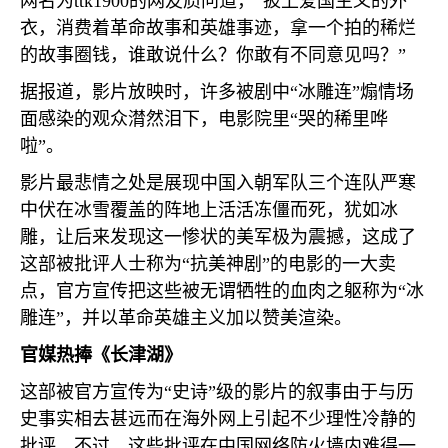
网名为
ttk1900
的网友质问道，“披上爱国主义的外
衣，消费着革命故事和英雄事迹，拿一个拍的稀烂
的故事圈钱，谁敢说什么？你敢有不同意见吗？”
据报道，影片放映时，许多被剧中“冰雕连”煽情场
面感染的观众潸然泪下，电影院里“哭的稀里哗
啦”。
影片最悲情之处是展现中国入朝军队三个连队严寒
中伏在冰雪覆盖的阵地上活活冻僵而死，犹如冰
雕，让后来发现这一惨状的美军极为震撼，这成了
这部被批评人士称为“抗美神剧”的电影的一大卖
点，官方宣传把这些被无谓牺牲的血肉之躯称为“冰
雕连”，并以革命英雄主义加以赞美渲染。
官媒热捧《长津湖》
这部被官方宣传为“史诗”级的影片的叙事由于与历
史事实相去甚远而在海外网上引起不少理性冷静的
批评。不过，这些批评在中国网络防火墙内难得一