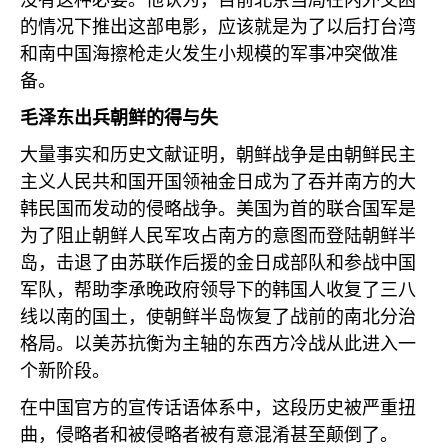
没有这种必要。他认为，目前北京当局在内外交困
的情况下推出这部电影，应该就是为了以后打台湾
和南中国海擦枪走火发生小规模的军事冲突做准
备。
毛泽东出兵朝鲜的得与失
大量事实和历史文献证明，朝鲜战争是由朝鲜民主
主义人民共和国开国领袖金日成为了吞并南方的大
韩民国而发动的侵略战争。美国为首的联合国军是
为了阻止朝鲜人民军攻占南方的意图而登陆朝鲜半
岛，击退了由苏联作后援的金日成部队和参战中国
军队，帮助李承晚政府领导下的韩国人收复了三八
线以南的国土，使朝鲜半岛恢复了战前的南北分治
格局。以美苏抗衡为主轴的东西方冷战从此进入一
个新阶段。
在中国官方的宣传话语体系中，这段历史被严重扭
曲，侵略者和被侵略者被有意混淆甚至颠倒了。