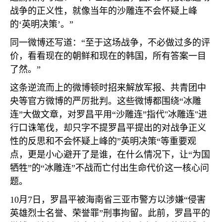
战争的正义性，就像当年的沙雕连不会怀疑上峰
的‘英明决策’。”
同一微博还写道：“至于这场战争，不必做过多的评
价，看看现在的朝鲜和现在的韩国，所有答案一目
了然。”
这条逆流而上的微博顿时招来解放军报、共青团中
央等官方微博的严厉批判。这些微博都围绕“冰雕
连”大做文章，对罗昌平用“沙雕连”指代
"
冰雕连
"
进
行口诛笔伐，却只字不提罗昌平提出的对战争正义
性的反思和不会怀疑上峰的”英明决策“等重要观
点，更是小心避开了是谁，在什么情况下，让“为国
牺牲”的“冰雕连”不战而亡付出生命代价这一核心问
题。
10
月
7
日，罗昌平被海南省三亚市警方以涉嫌“侵害
英雄烈士名誉、荣誉罪”刑事拘留。此前，罗昌平的