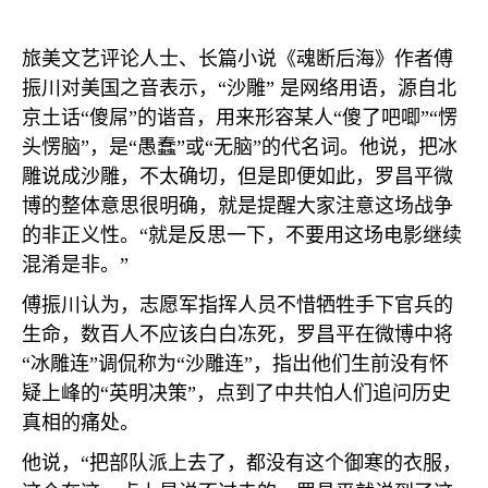
旅美文艺评论人士、长篇小说《魂断后海》作者傅
振川对美国之音表示，“沙雕” 是网络用语，源自北
京土话“傻屌”的谐音，用来形容某人“傻了吧唧”“愣
头愣脑”，是“愚蠢”或“无脑”的代名词。他说，把冰
雕说成沙雕，不太确切，但是即便如此，罗昌平微
博的整体意思很明确，就是提醒大家注意这场战争
的非正义性。“就是反思一下，不要用这场电影继续
混淆是非。”
傅振川认为，志愿军指挥人员不惜牺牲手下官兵的
生命，数百人不应该白白冻死，罗昌平在微博中将
“冰雕连”调侃称为“沙雕连”，指出他们生前没有怀
疑上峰的“英明决策”，点到了中共怕人们追问历史
真相的痛处。
他说，“把部队派上去了，都没有这个御寒的衣服，