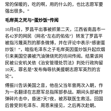
常的保暖的，吃的啊，用的什么的，也比志愿军要
强出很多。”
毛岸英之死与“蛋炒饭“传闻
10
月
8
日，罗昌平出事被抓第二天，江西省南昌市一
名
42
岁的网民（网名“左右的佑佑”）转发了罗昌平
被指污蔑英烈的那条微博，并在评论中表示“感谢蛋
炒饭！”，暗指毛泽东之子毛岸英因蛋炒饭升起炊烟
引来美国空袭被汽油弹烧死的坊间传闻。结果该网
民被公安机关依《治安管理处罚法》判处行政拘留
10
天，罪名是“发布侮辱抗美援朝志愿军英烈的言
论”。
傅振川告诉美国之音，他岳父当年曾两次入朝，作
为一名翻译在志愿军总指挥部参战。期间头部被炸
弹碎片击中，昏迷
7
天
7
夜，被苏联医生救活。回国
后曾受到毛泽东、周恩来接见，之后再次赴朝。