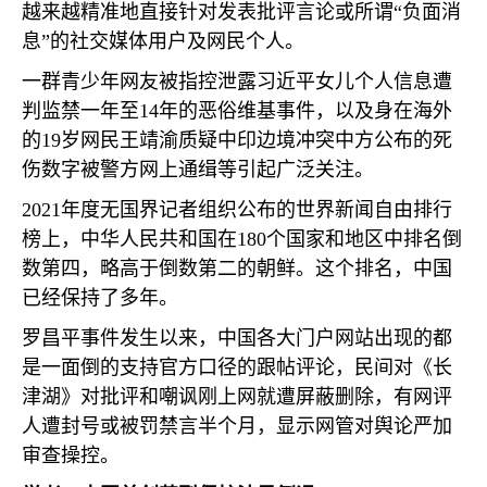
越来越精准地直接针对发表批评言论或所谓“负面消
息”的社交媒体用户及网民个人。
一群青少年网友被指控泄露习近平女儿个人信息遭
判监禁一年至
14
年的恶俗维基事件，以及身在海外
的
19
岁网民王靖渝质疑中印边境冲突中方公布的死
伤数字被警方网上通缉等引起广泛关注。
2021
年度无国界记者组织公布的世界新闻自由排行
榜上，中华人民共和国在
180
个国家和地区中排名倒
数第四，略高于倒数第二的朝鲜。这个排名，中国
已经保持了多年。
罗昌平事件发生以来，中国各大门户网站出现的都
是一面倒的支持官方口径的跟帖评论，民间对《长
津湖》对批评和嘲讽刚上网就遭屏蔽删除，有网评
人遭封号或被罚禁言半个月，显示网管对舆论严加
审查操控。