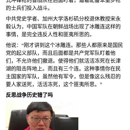
式冲锋枪的督战队在后面盯着，逼着配备笨重步枪
的士兵们投入战斗。
中共党史学者、加州大学洛杉矶分校退休教授宋永
毅认为，中国军队在朝鲜战场出现了冰雕连这样的
事情，是完全违反人性和匪夷所思的。
他说：“刚才讲到这个冰雕连。那些人都原来是国民
党的起义部队，而且后面都是共产党军队盯着他
们，不允许他们撤退。使得他们就活活冻死在长津
湖的阻击阵地上。而且有三个连。这种事情你在民
主国家的军队，虽然他有军令，但是像这么残忍的
要人家送死，活活冻死，这个匪夷所思。”
反思战争历史错了吗