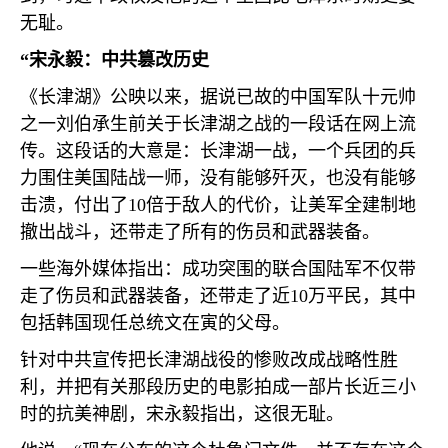
无耻。
“宋永毅：中共篡改历史
《长津湖》公映以来，据说已故的中国军队十元帅
之一刘伯承生前关于长津湖之战的一段话在网上流
传。这段话的大意是：长津湖一战，一个兵团的兵
力围住美国陆战一师，没有能够歼灭，也没有能够
击溃，付出了
10
倍于敌人的代价，让美军全建制地
撤出战斗，还带走了所有的伤员和武器装备。
一些海外媒体指出：成功突围的联合国陆军不仅带
走了伤员和武器装备，还带走了近
10
万平民，其中
包括韩国现任总统文在寅的父母。
针对中共宣传把长津湖战役的惨败改成战略性胜
利，并把有关那段历史的电影拍成一部片长近三小
时的抗美神剧，宋永毅指出，这很无耻。