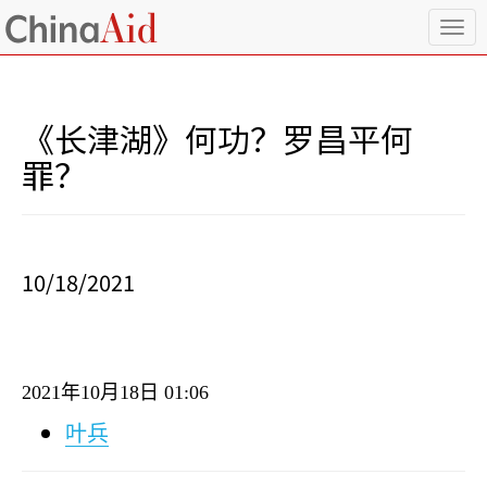
T
o
g
g
l
《长津湖》何功？罗昌平何
e
n
罪？
a
v
i
g
a
10/18/2021
t
i
o
n
2021
年
10
月
18
日
01:06
叶兵