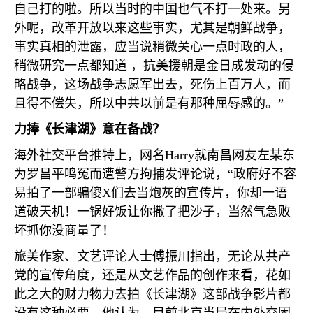
自己打的啦。所以当时的中国也气不打一处来。另
外呢，改革开放以来这些事实，尤其是朝鲜战争，
事实真相的泄露，应当说稍微关心一点时政的人，
稍微研究一点都知道 ，抗美援朝是金日成发动的侵
略战争，这场战争志愿军出去，死伤上百万人，而
且得不偿失，所以中共以前是有那种屈辱感的。”
力捧《长津湖》意在备战？
海外社交平台推特上，网名
Harry
就南昌网友左某东
为罗昌平鸣冤而遭警方拘捕发评论说，“政府好不容
易拍了一部骗傻
X
们去当炮灰的宣传片，你却一语
道破天机！一锅好饭让你撒了把沙子，当然气急败
坏抓你没商量了！
旅美作家、文艺评论人士傅振川指出，无论从共产
党的宣传角度，还是从文艺作品的创作来看，花如
此之大的财力物力去拍《长津湖》这部战争影片都