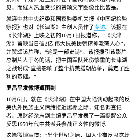
见，而催人热血贲张的赞颂文字图像比比皆是。
就连中共中央纪委和国家监委机关报《中国纪检监
察报》也对《长津湖》主创人员作了
专访
。该报在
《长津湖》上映之初的
10
月
1
日报道称，“《长津
湖》首映当日破
2
亿 伟大抗美援朝精神激荡人心”，
并赞颂该片称，“这是一部史诗”。该报援引该影片
总制片人于冬的话，把中国军队死伤惨重的长津湖
之战说成“直接影响了整个抗美援朝战争，奠定了胜
利的基础。”
罗昌平发微博遭围剿
10
月
6
日，就在《长津湖》在中国大陆调动起来的反
美仇外民族主义情绪接近爆棚之际，知名调查记
者、原财经杂志副主编罗昌平发表了一篇提醒公众
反思
1950
年代中共派兵参战正义性的微博。
这篇微博写道：“半个世纪之后，国人少有反思这场