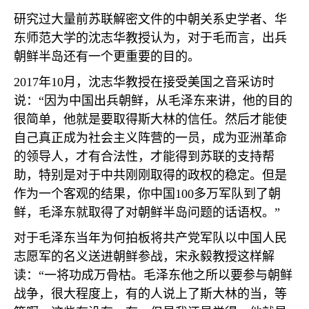
研究过大量前苏联解密文件的中朝关系史学者、华
东师范大学的沈志华教授认为，对于毛而言，出兵
朝鲜半岛还有一个更重要的目的。
2017
年
10
月，沈志华教授在接受美国之音采访时
说：“因为中国出兵朝鲜，从毛泽东来讲，他的目的
很简单，他就是要取得斯大林的信任。然后才能使
自己真正成为社会主义阵营的一员，成为亚洲革命
的领导人，才有合法性，才能得到苏联的支持帮
助，特别是对于中共刚刚取得的政权的稳定。但是
作为一个客观的结果，你中国
100
多万军队到了朝
鲜，毛泽东就取得了对朝鲜半岛问题的话语权。”
对于毛泽东当年为何拍板将共产党军队以中国人民
志愿军的名义送进朝鲜参战，宋永毅教授这样解
读：“一将功成万骨枯。毛泽东他之所以要参与朝鲜
战争，很大程度上，有的人说上了斯大林的当，等