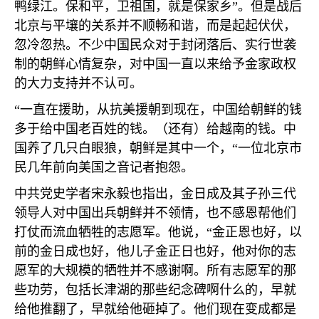
鸭绿江。保和平，卫祖国，就是保家乡”。但是战后
北京与平壤的关系并不顺畅和谐，而是起起伏伏，
忽冷忽热。不少中国民众对于封闭落后、实行世袭
制的朝鲜心情复杂，对中国一直以来给予金家政权
的大力支持并不认可。
“一直在援助，从抗美援朝到现在，中国给朝鲜的钱
多于给中国老百姓的钱。（还有）给越南的钱。中
国养了几只白眼狼，朝鲜是其中一个，“一位北京市
民几年前向美国之音记者抱怨。
中共党史学者宋永毅也指出，金日成及其子孙三代
领导人对中国出兵朝鲜并不领情，也不感恩帮他们
打仗而流血牺牲的志愿军。他说，“金正恩也好，以
前的金日成也好，他儿子金正日也好，他对你的志
愿军的大规模的牺牲并不感谢啊。所有志愿军的那
些功劳，包括长津湖的那些纪念碑啊什么的，早就
给他推翻了，早就给他砸掉了。他们现在变成都是