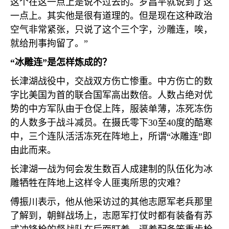
这个在这一点上是说不过去的。罗昌平就说到了这
一点上。其实他是很有道理的。但是现在这种政治
空气非常紧张，只说了这个三个字，沙雕连，唉，
就给刑事拘留了。”
“冰雕连”是怎样炼成的？
长津湖战役中，交战双方伤亡惨重。中方伤亡的数
字比美国为首的联合国军高出数倍。人数占绝对优
势的中方军队由于仓促上阵，服装单薄，冻死冻伤
的人数多于战斗减员。在摄氏零下
30
至
40
度的酷寒
中，三个连队活活冻死在阵地上，所谓“冰雕连”即
由此而来。
长津湖一战为何会发生数百人成建制的队伍化为冰
雕牺牲在阵地上这样令人匪夷所思的灾难？
傅振川表示，他从他采访过的其他志愿军老兵那里
了解到，朝鲜战场上，志愿军打仗时都有装备有苏