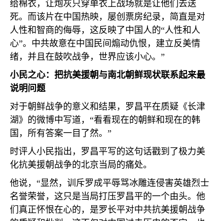
给棉衣，让炮灰只穿单衣上战场就是让他们去送
死。而该片在中国热映，屡创票房纪录，简直是对
人性和智商的侮辱，这反映了中国人的“人性和人
心”。中共故意在中国民间煽动仇恨，建立反美情
绪，并且在鼓吹战争，世界应该小心。”
小民之心：把抗美援朝与南北朝鲜现状联系起来最
说明问题
对于朝鲜战争的意义和结果，罗昌平在质疑《长津
湖》的微博中写道，“看看现在的朝鲜和现在的韩
国，所有答案一目了然。”
时评人小民指出，罗昌平写的这句话戳到了极力美
化抗美援朝战争的北京当局的痛处。
他说，“显然，训斥罗成平辱骂冰雕连侵害英雄烈士
名誉荣誉，这只是当局打压罗昌平的一个由头。他
们真正怀恨在心的，是罗长平对中共抗美援朝战争