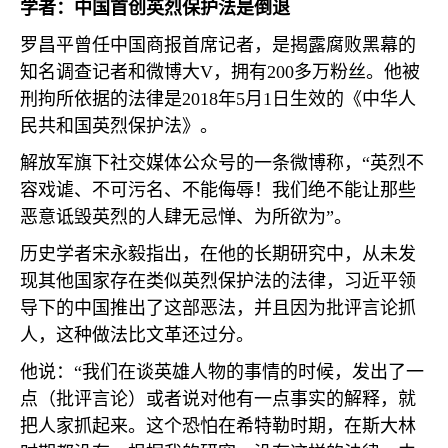
学者：中国首创英烈保护法是倒退
罗昌平曾任中国商报首席记者，是揭露腐败黑幕的
知名调查记者和微博大
V
，拥有
200
多万粉丝。他被
刑拘所依据的法律是
2018
年
5
月
1
日生效的《中华人
民共和国英烈保护法》。
解放军旗下社交媒体公众号的一条微博称，“英烈不
容戏谑、不可污名、不能侮辱！我们绝不能让那些
恶意诋毁英烈的人肆无忌惮、为所欲为”。
历史学者宋永毅指出，在他的长期研究中，从未发
现其他国家存在类似英烈保护法的法律，习近平领
导下的中国推出了这部恶法，并且因为批评言论抓
人，这种做法比文革还过分。
他说：“我们在谈英雄人物的事情的时候，发出了一
点（批评言论）或者说对他有一点事实的解释，就
把人家抓起来。这个恐怕在希特勒时期，在斯大林