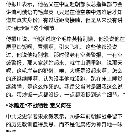
傅振川表示，他岳父在中国赴朝部队总指挥部与会
讲流利俄语的毛岸英（只是在他空袭中遇难后才知
道其真实身份）有过近距离接触，但是从来没有讲
过“蛋炒饭 ”这个细节。
傅振川说，“他就说这个毛岸英特别懒，他没说他在
屋里炒饭啊，冒烟啊，引来飞机。这些他都没说
过，他说他特别懒。那时候老有空袭警报，一有空
袭警报，那大家就站起来，就往山洞里跑。说那天
呢，这毛岸英的犯懒，唉，大概是没起来啊，怎么
的还继续睡啊，认为没事他就没跑，趴在床上睡觉
继续睡，是这么炸死的。我岳父当时是跟我这么说
的。蛋炒饭一点都没提，一点都没提到这个细节。”
“冰雕连”不战牺牲 意义何在
中共党史学者宋永毅表示，
70
多年前朝鲜战争留下
的历史教训值得反思，而不是化腐朽为神奇地一味