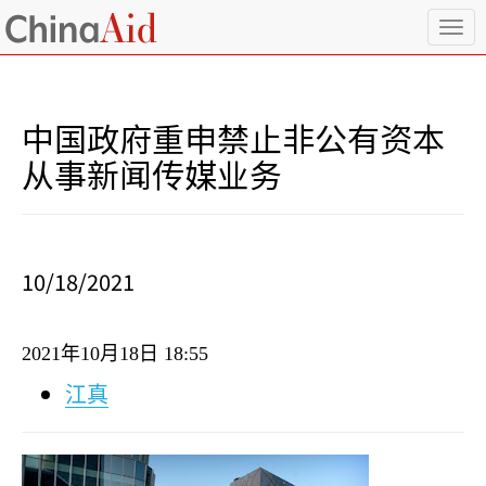
T
o
g
g
l
中国政府重申禁止非公有资本
e
n
从事新闻传媒业务
a
v
i
g
a
10/18/2021
t
i
o
2021
年
10
月
18
日
18:55
n
江真