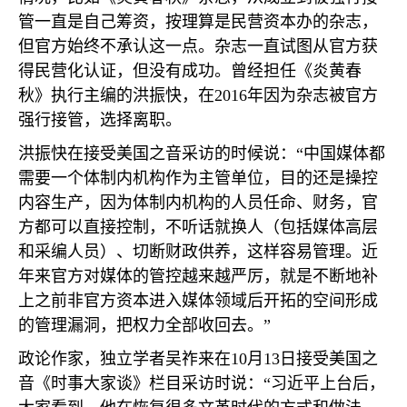
管一直是自己筹资，按理算是民营资本办的杂志，
但官方始终不承认这一点。杂志一直试图从官方获
得民营化认证，但没有成功。曾经担任《炎黄春
秋》执行主编的洪振快，在
2016
年因为杂志被官方
强行接管，选择离职。
洪振快在接受美国之音采访的时候说：“中国媒体都
需要一个体制内机构作为主管单位，目的还是操控
内容生产，因为体制内机构的人员任命、财务，官
方都可以直接控制，不听话就换人（包括媒体高层
和采编人员）、切断财政供养，这样容易管理。近
年来官方对媒体的管控越来越严厉，就是不断地补
上之前非官方资本进入媒体领域后开拓的空间形成
的管理漏洞，把权力全部收回去。”
政论作家，独立学者吴祚来在
10
月
13
日接受美国之
音《时事大家谈》栏目采访时说：“习近平上台后，