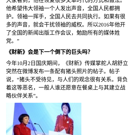
大家看到，他在恢复很多文革时代的方式和做法。
他希望伟大领袖一个人发出声音，全国人民都拥
护。领袖一挥手，全国人民去共同执行。如果有很
多的声音，就会干扰领袖的威权。所以
2016
年他开
了全国的新闻出版工作会议，勉励所有的媒体姓
党。”
《财新》会是下一个倒下的巨头吗？
今年
10
月
2
日国庆期间，《财新》传媒掌舵人胡舒立
突然在微博发布一条配有猪头照片的帖子。帖子
说，“猪头不受待见，与人们的观念很有关系。背负
着这等恶名，一般人谁还愿意在餐桌上与其建立战
略伙伴关系”。