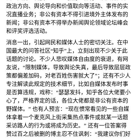
政治方向、舆论导向和价值取向等活动、事件的实
况直播业务；非公有资本不得引进境外主体发布的
新闻；非公有资本不得举办新闻舆论领域论坛峰会
和评奖评选活动。
消息一出，引起网民和媒体人士的密切关注。在中
国最大的问答社区“知乎”上，立刻出现不少关于此
话题的讨论。不少人悲叹媒体自由度的衰退，有网
友说，“限制媒体，导致舆论失真，最后导致层层政
策都偏差加码，对老百姓伤害就大了”；还有不少人
专注解读此规定的技术细节，比如自媒体发布时事
是否算违规，戏称：“瑟瑟发抖，知乎各位大佬要小
心了，严格界定的话，各位大佬都是非公有资本的
野媒体。” 也有人预言：“现在惯常看见的一些自媒
体拿着一个麦克风上街采集热点事件或就某一话题
采访路人的行为或将成为历史。” 还有一位答案得
赞过百之后被删的博主忍不住讽刺：“我建议你们好