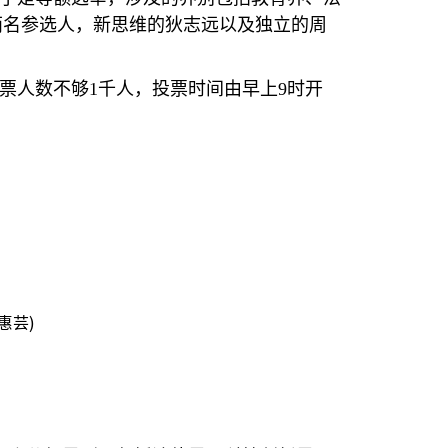
两名参选人，新思维的狄志远以及独立的周
票人数不够
1
千人，投票时间由早上
9
时开
惠芸)