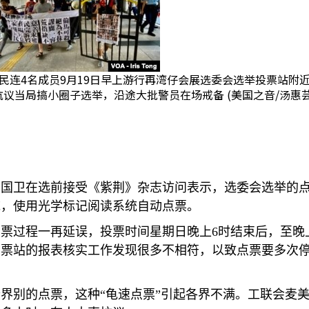
民连4名成员9月19日早上游行再湾仔会展选委会选举投票站附
抗议当局搞小圈子选举，沿途大批警员在场戒备 (美国之音/汤惠芸
曾国卫在选前接受《紫荆》杂志访问表示，选委会选举的
统，使用光学标记阅读系统自动点票。
点票过程一再延误，投票时间星期日晚上
6
时结束后，至晚
有票站的报表核实工作发现很多不相符，以致点票要多次
个界别的点票，这种“龟速点票”引起各界不满。工联会麦