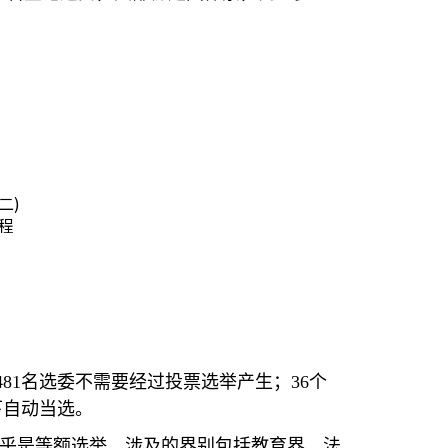
二)
程
481
名选委不需要经过投票选举产生；
36
个
下自动当选。
乎是等额选举，涉及的界别包括教育界、法