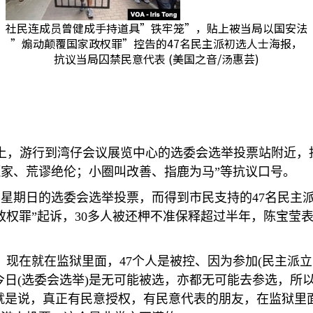
社民连成员曾健成手持道具”铁牢笼”，贴上被当局以国安法
”煽动颠覆国家政权罪”控告的47名民主派初选人士海报，
抗议当局囚禁民意代表 (美国之音/汤惠芸)
上，游行到湾仔会议展览中心的选委会选举投票站附近，
家、荒谬绝伦；小圈叫改善、指鹿为马”等抗议口号。
在星期日的选委会选举投票，而得到市民支持的
47
名民主
政权罪”起诉，
30
多人被还柙不准保释超过半年，陈宝莹
，现在就在监狱里面，
47
个人是被控、因为参加
(
民主派立
今日
(
选委会选举
)
是无可能被选，亦都无可能去参选，所
就是说，真正有民意授权，有民意代表的朋友，在监狱里