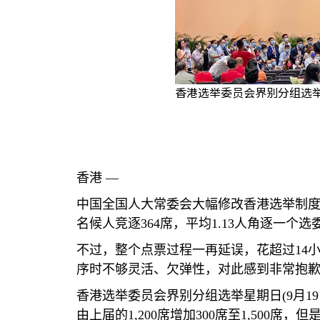
香港选举委员会界别分组选举
香港 —
中国全国人大常委会大幅修改香港选举制
名候人竞逐
364
席，平均
1.13
人角逐一个选
不过，整个点票过程一再延误，花超过
14
序时不够灵活、欠弹性，对此感到非常抱
香港选举委员会界别分组选举星期日
(9
月
19
由上届的
1,200
席增加
300
席至
1,500
席，但