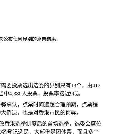
仍未公布任何界别的点票结果，
有需要投票选出选委的界别只有
13
个，由
412
当中
4,380
人投票，投票率接近
9
成。
冯骅承认，点票时间远超合理预期，点票程
的大倒退，也是对香港市民的侮辱。
改香港选举制度后的首场选举，选委会席位
0
名登记选民，大部份是团体票，而且多个