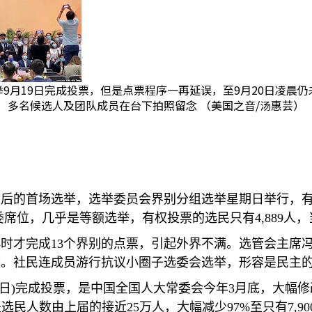
9月19日完成投票，但是点票程序一再延误，至9月20日凌晨
多名候选人及团队成员在台下拍照留念 （美国之音/汤惠芸）
度后的首场选举，选举委员会界别分组选举星期日举行，
委席位，几乎是等额选举，有权投票的选民只有
4,889
人，
小时才完成
13
个界别的点票，引起外界不满。选管会主席
歉。社民连成员游行抗议小圈子选委会选举，形容是民主
日
)
完成投票，是中国全国人大常委会今年
3
月底，大幅修
是选民人数由上届的接近
25
万人，大幅减少
97%
至只有
7,90