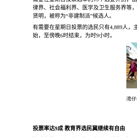
律界、社会福利界、医学及卫生服务界等
贤明，被称为“非建制派”候选人。
有需要在星期日投票的选民只有
4,889
人，
始，至傍晚
6
时结束，为时
9
小时。
湾仔
投票率达
9
成 教育界选民冀继续有自由