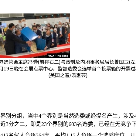
港选管会主席冯骅(前排右二)与政制及内地事务局局长曾国卫(左
9月19日晚在会展点票中心，监督选委会选举首个投票箱的开票过
(美国之音/汤惠芸)
个界别分组，当中
4
个界别是当然选委或经提名产生，涉及
接近
3
分之二，即是
23
个界别的
603
名选委，已经在无竞争
由
412
名候人竞逐
364
席，平均
1.13
人角逐一个选委席位，几