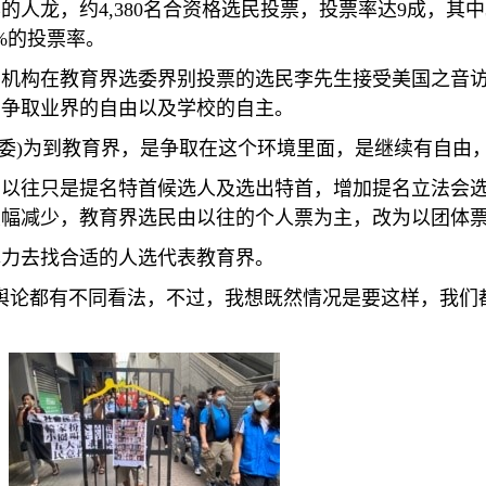
票的人龙，约
4,380
名合资格选民投票，投票率达
9
成，其中
%
的投票率。
育机构在教育界选委界别投票的选民李先生接受美国之音
，争取业界的自由以及学校的自主。
委
)
为到教育界，是争取在这个环境里面，是继续有自由，
由以往只是提名特首候选人及选出特首，增加提名立法会
大幅减少，教育界选民由以往的个人票为主，改为以团体
尽力去找合适的人选代表教育界。
舆论都有不同看法，不过，我想既然情况是要这样，我们