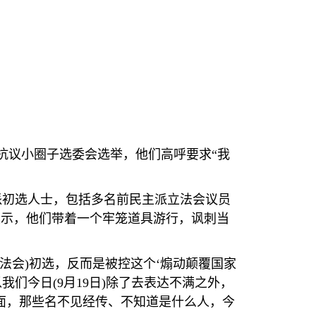
抗议小圈子选委会选举，他们高呼要求“我
派初选人士，包括多名前民主派立法会议员
表示，他们带着一个牢笼道具游行，讽刺当
法会
)
初选，反而是被控这个‘煽动颠覆国家
以我们今日
(9
月
19
日
)
除了去表达不满之外，
面，那些名不见经传、不知道是什么人，今