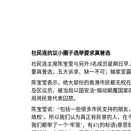
社民连抗议小圈子选举要求真普选
社民连主席陈宝莹与另外
3
名成员星期日早
要真普选；五大诉求、缺一不可；输家变赢
陈宝莹表示，绝大部份的香港市民都无权
及区议员，被当局以国安法“煽动颠覆国家
局将民意代表囚禁。
陈宝莹说：“包括一些很多市民支持的朋友
政权’。所以我们认为真正有民意的人，在
我们都带了一个‘牢笼’，有
47(
的标语
)
意思