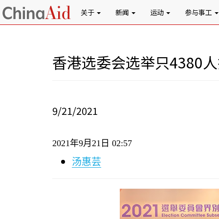
关于
新闻
运动
参与事工
香港选委会选举只4380
9/21/2021
2021
年
9
月
21
日
02:57
汤惠芸