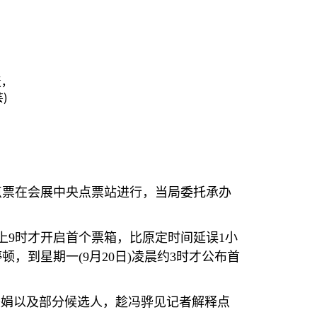
近，
)
点票在会展中央点票站进行，当局委托承办
上
9
时才开启首个票箱，比原定时间延误
1
小
停顿，到星期一
(9
月
20
日
)
凌晨约
3
时才公布首
美娟以及部分候选人，趁冯骅见记者解释点