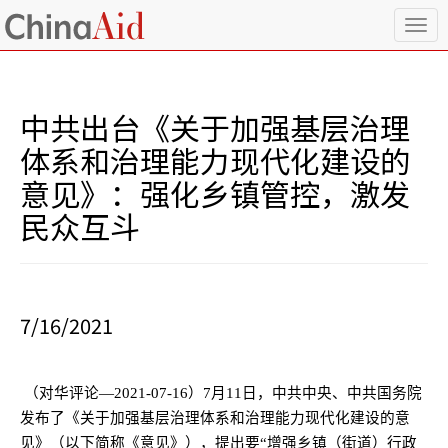
T
o
g
g
l
中共出台《关于加强基层治理
e
n
体系和治理能力现代化建设的
a
意见》：强化乡镇管控，激发
v
i
民众互斗
g
a
t
i
o
7/16/2021
n
（对华评论—
2021-07-16
）
7
月
11
日，中共中央、中共国务院
发布了《关于加强基层治理体系和治理能力现代化建设的意
见》（以下简称《意见》），提出要“增强乡镇（街道）行政