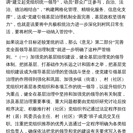
调“建立起党组织统一领导”，动员“群众广泛参与，自治、法
治、德治相结合”，“构建网格化管理、精细化服务、信息化支
撑”，达成“党建引领基层治理机制全面完善，基层政权坚强有
力”，也就是说要将中共极权统治力进一步深化到村民日常生
活，要将村民一举一动纳入管控中。
如果说这个目标还较笼统的话，那么《意见》第二部分“完善
党全面领导基层治理制度”就进一步明确了这种严管细
则。“（一）加强党的基层组织建设，健全基层治理党的领导
体制。把抓基层、打基础作为长远之计和固本之举，把基层党
组织建设成为领导基层治理的坚强战斗堡垒，使党建引领基层
治理的作用得到强化和巩固。加强乡镇（街道）、村（社区）
党组织对基层各类组织和各项工作的统一领导，以提升组织力
为重点，健全在基层治理中坚持和加强党的领导的有关制度，
涉及基层治理重要事项、重大问题都要由党组织研究讨论后按
程序决定。积极推行村（社区）党组织书记通过法定程序担任
村（居）民委员会主任、村（社区）‘两委’班子成员交叉任
职。注重把党组织推荐的优秀人选通过一定程序明确为各类组
织负责人，确保依法把党的领导和党的建设有关要求写入各类