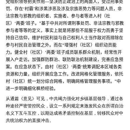
党组织领导把关作用
---
坚决防止政治上的两面人，受过刑事处
罚、存在‘村霸’和涉黑涉恶及涉及宗族恶势力等问题人员，非
法宗教与邪教的组织者、实施者、参与者等进入村（社
区）‘两委’班子。”基于中共对所谓刑事处罚、非法宗教与邪教
参与者等等的定义，事实上就是将那些不屈服于权力而勇于坚
持自己信仰，维护村民利益与自己权利人士当作敌对而排除在
参与村民自治管理之外。而在“增强村（社区）组织动员能
力。健全村（社区）‘两委’班子成员联系群众机制，经常性开
展入户走访。加强群防群治、联防联治机制建设，完善应急预
案。在应急状态下，由村（社区）‘两委’统筹调配本区域各类
资源和力量，组织开展应急工作。改进网格化管理服务，依托
村（社区）统一划分综合网格，明确网格管理服务事项。”中
进一步明确细化枫桥经验。
从通篇《意见》可见，中共竭力强化对乡镇基层领导，通过各
种途径严密管控民众，设立一系列规定来激发民众在所谓自治
名义下互斗互控，以期达成将矛盾控制在基层，转移民众对中
共统治权力的直接冲击。