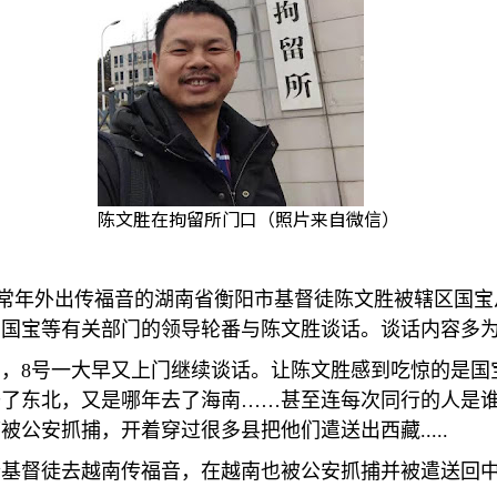
陈文胜在拘留所门口（照片来自微信）
常年外出传福音的湖南省衡阳市基督徒陈文胜被辖区国宝
、国宝等有关部门的领导轮番与陈文胜谈话。谈话内容多
多，
8
号一大早又上门继续谈话。让陈文胜感到吃惊的是国
去了东北，又是哪年去了海南
……
甚至连每次同行的人是
萨被公安抓捕，开着穿过很多县把他们遣送出西藏
.....
个基督徒去越南传福音，在越南也被公安抓捕并被遣送回