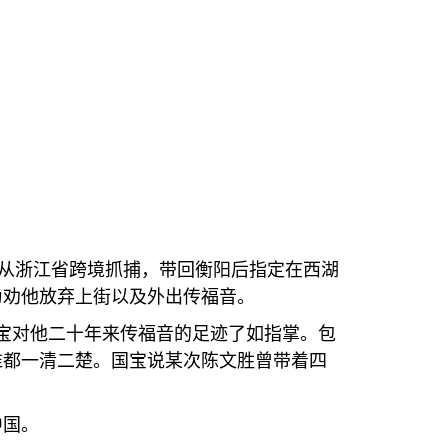
从浙江省跨境抓捕，带回衡阳后指定在西湖
为劝他放弃上街以及外出传福音。
宝对他二十年来传福音的足迹了如指掌。包
谁都一清二楚。国宝说某次陈文胜曾带着四
中国。