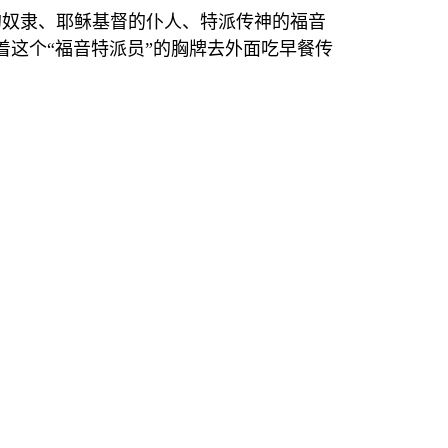
的奴隶、耶稣基督的仆人、特派传神的福音
着这个
“
福音特派员
”
的胸牌去外面吃早餐传