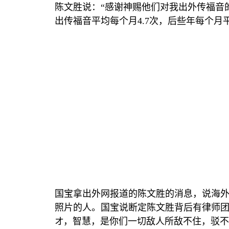
陈文胜说：
“
感谢神赐他们对我出外传福音
出传福音平均每个月
4.7
次，后些年每个月
国宝拿出外网报道的陈文胜的消息，说海
照片的人。国宝说断定陈文胜背后有律师
オ，智慧，是你们一切敌人所敌不住，驳