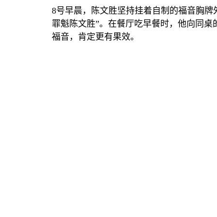
8
号早晨，陈文胜坚持挂着自制的福音胸牌
罪魁陈文胜
”
。在餐厅吃早餐时，他向同桌
福音，肯定更有果效。