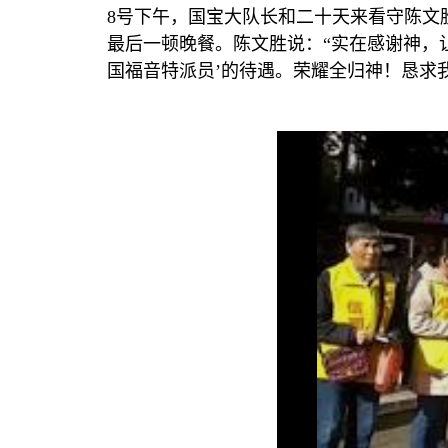
8
号下午，国宝大队长和二十天来看守陈文
最后一顿晚餐。陈文胜说：
“
实在感谢神，
国福音特派员
’
的待遇。荣耀全归神！恳求