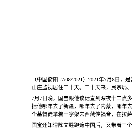
（中国衡阳
-7/08/2021
）
2021
年
7
月
8
日，是
山庄监视居住二十天。二十天来，民宗局
7
月
7
日晚，国宝跟他谈话直到深夜十二点
括他哪年去了新疆，哪年去了内蒙，哪年
个基督徒举着十字架去西藏传福音，在拉
国宝还知道陈文胜跑遍中国后，又带着三