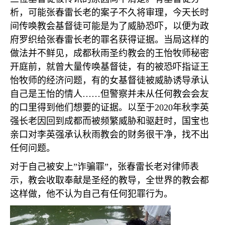
析，可能张春雷长老的案子不久将审理，今天长时
间传唤教会基督徒可能是为了威胁恐吓，以便为政
府罗织给张春雷长老的罪名获得证据。当局这样的
做法并不鲜见，成都秋雨圣约教会的王怡牧师秘密
开庭前，就曾大量传唤基督徒，有的被恐吓指证王
怡牧师的经济问题，有的女基督徒被威胁诱导承认
自己是王怡的情人
……
但警察并未从任何教会会友
的口里得到他们想要的证据。以至于
2020
年秋李英
强长老因回到成都而被频繁威胁和驱赶时，国宝也
亲口对李英强承认秋雨教会的财务很干净，找不出
任何问题。
对于自己被安上
”
诈骗罪
”
，张春雷长老对律师表
示，教会收取奉献是圣经的教导，全世界的教会都
这样做，他不认为自己有任何犯罪行为。