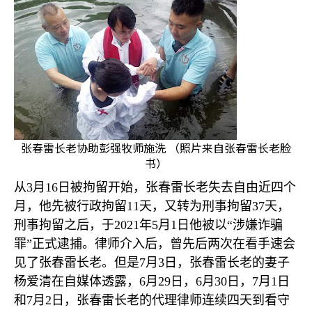
张春雷长老协助彭强牧师施洗 （照片来自张春雷长老脸
书）
从
3
月
16
日被拘留开始，张春雷长老失去自由近四个
月，他先被行政拘留
11
天，又转为刑事拘留
37
天，
刑事拘留之后，于
2021
年
5
月
1
日他被以
“
涉嫌诈骗
罪
”
正式逮捕。律师介入后，曾先后两次在看手速会
见了张春雷长老。但是
7
月
3
日，张春雷长老的妻子
杨爱清在自媒体透露，
6
月
29
日，
6
月
30
日，
7
月
1
日
和
7
月
2
日，张春雷长老的代理律师连续四天到看守