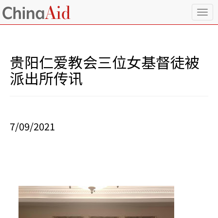
T
o
g
g
l
贵阳仁爱教会三位女基督徒被
e
n
派出所传讯
a
v
i
g
a
7/09/2021
t
i
o
n