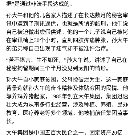
据
”
是通过非法手段达成的。
孙大午和他的几名家人描述了在长达数月的秘密审
讯中遭到了刑讯逼供，也就是所谓的酷刑，他们说
自己被迫做出虚假供述。他的一个儿子说自己被拷
在审讯椅上
30
个小时，直到四肢疼痛肿胀，孙大午
的弟弟称自己出现了疝气却不被准许治疗。
“
苦不堪言、生不如死，
”
孙大午说，讲述了自己在
秘密拘留期间三个半月没见到太阳的情形。
孙大午自小家庭贫困，父母捡破烂为生。这一家庭
背景造就孙大午的奋斗精神及体贴穷困的民情。他
靠养鸡养猪起家，
1985
年创立大午集团，集团迅速
壮大成为从事多行业经营，涉及种植、养殖、民办
教育、医疗养老等多个领域。他被捕前任集团监事
长。
大午集团是中国五百大民企之一，固定资产
20
亿