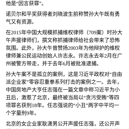
他是
“
因言获罪
”
。
诺贝尔和平奖获得者刘晓波生前称赞孙大午既有勇
气又有资源。
在
2015
年中国大规模抓捕维权律师（
709
案）时孙大
午声援律师们，撰文称抓捕律师给社会带来了恐怖
氛围。此外，孙大午曾赞扬
2003
年为他辩护的维权
律师兼公民运动创始人许志永。许志永去年
2
月在广
州被警方带走，并于去年
6
月被批准逮捕。
孙大午案不是孤立的案例，这是习近平政权对
“
自由
派企业家
”
零容忍重拳系列打击的案例之一。去年，
中国房地产大亨任志强在一篇文章中称习近平为小
丑后，激惹了北京，最终被当局以
“
贪污受贿
”
等四
项罪名获刑
18
年。任志强说的
“
小丑
”
两字中平均一
个字量刑
9
年。
北京的女企业家耿潇男公开声援任志强，还公开声