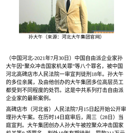
孙大午（来源：河北大午集团官网）
（中国河北
-2021
年
7
月
30
日）中国自由派企业家孙
大午因
“
聚众冲击国家机关罪
”
等八个罪名，被中国
河北高碑店市人民法院一审宣判徒刑
18
年。孙大午
的多位亲属，及由他创办的大午集团多位高层员工
都受到不同程度的处罚。这是中共系列打击自由派
企业家的最新案例。
高碑店市（河北省）人民法院
7
月
15
日起开始公开审
理孙大午案。在历时
14
日庭审后，周三（
28
日）当
庭宣判。大午集团创办人孙大午被控聚众冲击国家