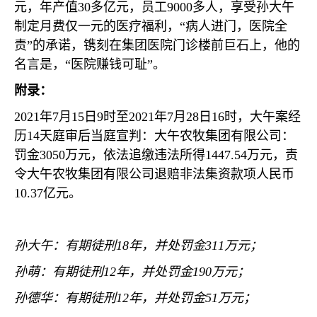
元，年产值
30
多亿元，员工
9000
多人，享受孙大午
制定月费仅一元的医疗福利，
“
病人进门，医院全
责
”
的承诺，镌刻在集团医院门诊楼前巨石上，他的
名言是，
“
医院赚钱可耻
”
。
附录：
2021
年
7
月
15
日
9
时至
2021
年
7
月
28
日
16
时，大午案经
历
14
天庭审后当庭宣判：大午农牧集团有限公司：
罚金
3050
万元，依法追缴违法所得
1447.54
万元，责
令大午农牧集团有限公司退赔非法集资款项人民币
10.37
亿元。
孙大午：有期徒刑
18
年，并处罚金
311
万元；
孙萌：有期徒刑
12
年，并处罚金
190
万元；
孙德华：有期徒刑
12
年，并处罚金
51
万元；