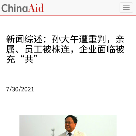
T
o
g
g
l
新闻综述：孙大午遭重判，亲
e
n
属、员工被株连，企业面临被
a
充“共”
v
i
g
a
t
i
7/30/2021
o
n