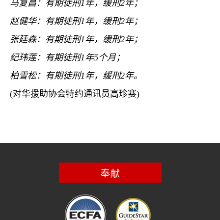
马复昌：有期徒刑
1
年，缓刑
2
年；
赵健华：有期徒刑
1
年，缓刑
2
年；
张廷森：有期徒刑
1
年，缓刑
2
年；
纪玮莲：有期徒刑
1
年
5
个月；
柏雪松：有期徒刑
1
年，缓刑
2
年。
(
对华援助协会特约通讯员高珍赛
)
奉献