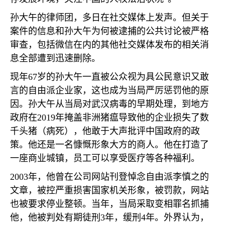
孙大午的律师团，多日在社交媒体上发声。但关于
案件的信息和孙大午为何被逮捕的公共讨论被严格
审查，包括微信在内的其他社交媒体发布的相关消
息全部遭到迅速删除。
现年
67
岁的孙大午一直被公众视为具公民意识又敢
言的自由派企业家，这也成为当局严厉惩罚他的原
因。孙大午从当局对武汉病毒的早期处理，到地方
政府在
2019
年掩盖非洲猪瘟导致他的企业损失了数
千头猪（病死），他敢于大声批评中国政府的政
策。他还是一名慷慨形象大方的商人。他在打造了
一座商业城镇，员工可以享受医疗等各种福利。
2003
年，他曾在公司网站刊登悼念自由派李慎之的
文章，被控严重损害国家机关形象，被罚款，网站
也被要求停业整顿。当年，当局采取变相罪名抓捕
他，他被判处有期徒刑
3
年，缓刑
4
年。外界认为，