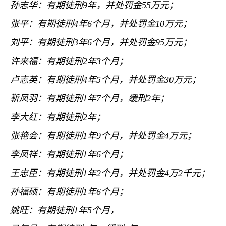
孙志华：有期徒刑
9
年，并处罚金
55
万元；
张平：有期徒刑
4
年
6
个月，并处罚金
10
万元；
刘平：有期徒刑
3
年
6
个月，并处罚金
95
万元；
许来福：有期徒刑
2
年
3
个月；
卢志英：有期徒刑
4
年
5
个月，并处罚金
30
万元；
靳凤羽：有期徒刑
1
年
7
个月，缓刑
2
年；
李大红：有期徒刑
2
年；
张艳会：有期徒刑
1
年
9
个月，并处罚金
4
万元；
李凤祥：有期徒刑
1
年
6
个月；
王忠臣：有期徒刑
1
年
2
个月，并处罚金
4
万
2
千元；
孙福硕：有期徒刑
1
年
6
个月；
姚旺：有期徒刑
1
年
5
个月，