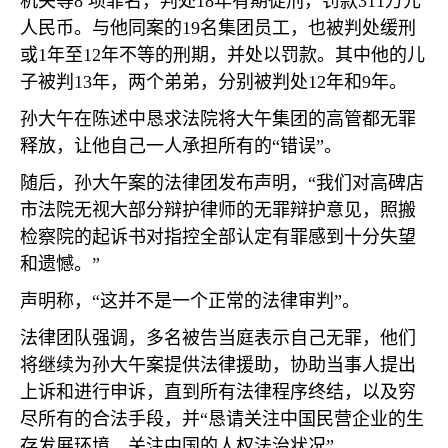
机关等
8
项罪名，判处
18
年有期徒刑，罚款
311
万元
人民币。与他同案的
19
名集团员工，也被判处缓刑
或
1
年至
12
年不等的刑期，并处以罚款。其中他的儿
子被判
13
年，两个弟弟，分别被判处
12
年和
9
年。
孙大午在陈述中恳求法院将大午集团的高管都无罪
释放，让他自己一人承担所有的
“
错误
”
。
随后，孙大午案的法律团发布声明，
“
我们对高碑店
市法院无视大部分辩护律师的无罪辩护意见，照搬
检察院的起诉书对指控全部认定有罪感到十分失望
和遗憾。
”
声明称，
“
这并不是一个正常的法律审判
”
。
法律团队强调，多名被告当庭表示自己无罪，他们
将继续为孙大午案提供法律援助，协助当事人提出
上诉和进行申诉，直到所有法律程序终结，以及穷
尽所有的合法手段，并
“
恳请关注中国民营企业的生
存发展环境，关注中国的人权法治状况
”
。