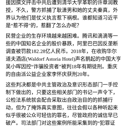
援因撰文抨击中共后遭到清华大学革职的许章润教
授，不久，警方抓捕了耿潇男和她的丈夫秦真，外
界认为他们是仗义执言惹下祸根。谁都知道习近平
是
“
惹不得
”
的，惹翻了怎么办呢？
民营企业的生存环境越来越困难。腾讯和滴滴等一
些的中国知名企业的股价暴跌，阿里巴巴因反垄断
调查被罚款
182.28
亿人民币。
2018
年，在收购华尔
道夫酒店
(Waldorf Astoria Hotel)
声名鹊起的中国大亨
吴小晖因控
“
诈骗投资者
”
被判
18
年有期徒刑。重庆
的自由派公益企业家李怀庆获刑
20
年。
这些判决都是中共主管政治及意识形态部门一手控
制下做出的，只要这些相关部门的书记一声令下，
公检法系统就会配合采取出自政治目的的抓捕行
动，但为了掩饰真实意图，往往会假以各种听起来
似乎很被公众可轻信的罪名，尽管政府的诚信早已
破产。司法部门对这些案例所能采集到的
“
犯罪证