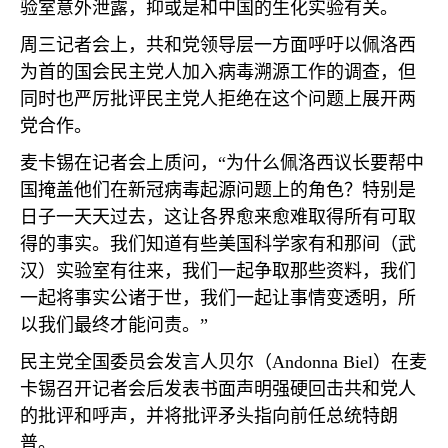
验室意外泄露，抑或是和中国的生化实验有关。
周三记者会上，共和党领导层一方面呼吁以佩洛西
为首的国会民主党人加入病毒溯源工作的调查，但
同时也严厉批评民主党人拒绝在这个问题上展开两
党合作。
麦卡锡在记者会上质问，“为什么佩洛西议长要帮中
国掩盖他们在新冠病毒起源问题上的角色？特别是
日子一天天过去，这让各界愈来愈难取得所有可取
得的事实。我们知道有些美国科学家有和那间（武
汉）实验室有往来，我们一起争取那些资料，我们
一起将事实公诸于世，我们一起让事情变透明，所
以我们最终才能问责。”
民主党全国委员会发言人贝尔（
Andonna Biel
）在麦
卡锡召开记者会后发表书面声明强硬回击共和党人
的批评和呼声，并将批评矛头指向前任总统特朗
普。