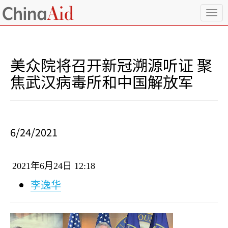
T
o
g
g
l
美众院将召开新冠溯源听证 聚
e
n
焦武汉病毒所和中国解放军
a
v
i
g
a
6/24/2021
t
i
o
2021
年
6
月
24
日
12:18
n
李逸华