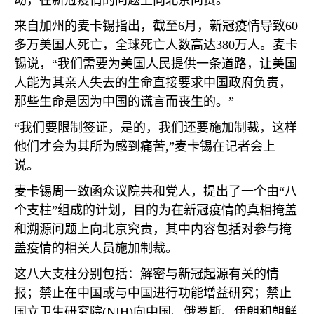
动，在新冠疫情的问题上向北京问责。
来自加州的麦卡锡指出，截至
6
月，新冠疫情导致
60
多万美国人死亡，全球死亡人数高达
380
万人。麦卡
锡说，“我们需要为美国人民提供一条道路，让美国
人能为其亲人失去的生命直接要求中国政府负责，
那些生命是因为中国的谎言而丧生的。”
“我们要限制签证，是的，我们还要施加制裁，这样
他们才会为其所为感到痛苦
,
”麦卡锡在记者会上
说。
麦卡锡周一致函众议院共和党人，提出了一个由“八
个支柱”组成的计划，目的为在新冠疫情的真相掩盖
和溯源问题上向北京究责，其中内容包括对参与掩
盖疫情的相关人员施加制裁。
这八大支柱分别包括：解密与新冠起源有关的情
报；禁止在中国或与中国进行功能增益研究；禁止
国立卫生研究院
(NIH)
向中国、俄罗斯、伊朗和朝鲜