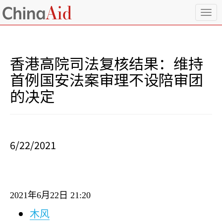
T
o
g
g
l
香港高院司法复核结果：维持
e
n
首例国安法案审理不设陪审团
a
的决定
v
i
g
a
t
i
6/22/2021
o
n
2021
年
6
月
22
日
21:20
木风