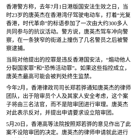
香港警方称，去年
7
月
1
日港版国安法生效之日，当
时
23
岁的唐英杰在香港湾仔驾驶电动车，打着“光复
香港，时代革命”的标语参加了一次由大约
300
多人
共同参与的抗议活动。警方说，唐英杰驾车冲向警
察，在一条狭窄的街道上撞伤了几名警员之后被警
察逮捕。
当局对他提出的控罪是违反香港国安法，“煽动他人
分裂国家罪”和“恐怖活动罪”。如果这些指控成立，
唐英杰最高可能会被判处终生监禁。
今年
2
月，香港律政司司长郑若骅通知唐英杰的律师
团队，出于陪审员个人及其家人安全考虑，这个案
子将由三名法官，而不是陪审团进行审理。唐英杰
对此表示反对，并提出申请要求设立陪审团。
5
月
20
日，香港高等法院按照郑若骅的意见作出了此
案不设陪审团的决定。唐英杰的律师申请就此进行