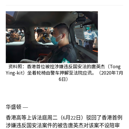
资料照：香港首位被控涉嫌违反国安法的唐英杰（Tong
Ying-kit）坐着轮椅由警车押解至法院应讯。（2020年7月
6日）
华盛顿 —
香港高等上诉法庭周二（
6
月
22
日）驳回了香港首例
涉嫌违反国安法案件的被告唐英杰对该案不设陪审