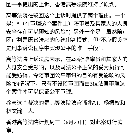
团一事提出的上诉。香港高等法院维持了原判。
高等法院在驳回这个上诉时提供了两个理由。一个
是：“（在审理这个案件上）陪审员及其家人的人身
安全存在可以预知的风险”；另外一个是：虽然陪审
团审判是原讼法庭的传统审判模式，但“不应假设它
是刑事诉讼程序中实现公平的唯一手段”。
高等法院上诉法庭表示，在本案“陪审员和其家人的
人身安全受影响，以及司法公平正义的妥为执行可
能受妨碍，令陪审团公平审讯的目的有受影响的风
险”的情况下，只有不设陪审团而由
3
位法官审理这
个案件才可以保证公平审理。
参与这个裁决的是高等法院法官潘兆初、杨振权和
林文瀚三人。
香港高等法院计划周三（
6
月
23
日）对此案进行庭
审。