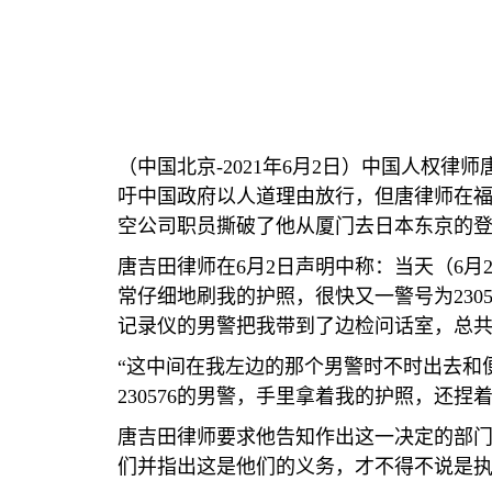
（中国北京
-2021
年
6
月
2
日）中国人权律师
吁中国政府以人道理由放行，但唐律师在
空公司职员撕破了他从厦门去日本东京的
唐吉田律师在
6
月
2
日声明中称：当天（
6
月
常仔细地刷我的护照，很快又一警号为
230
记录仪的男警把我带到了边检问话室，总
“
这中间在我左边的那个男警时不时出去和
230576
的男警，手里拿着我的护照，还捏
唐吉田律师要求他告知作出这一决定的部
们并指出这是他们的义务，才不得不说是