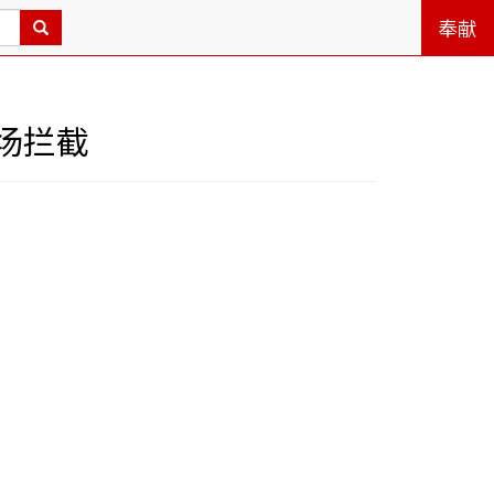
奉献
场拦截