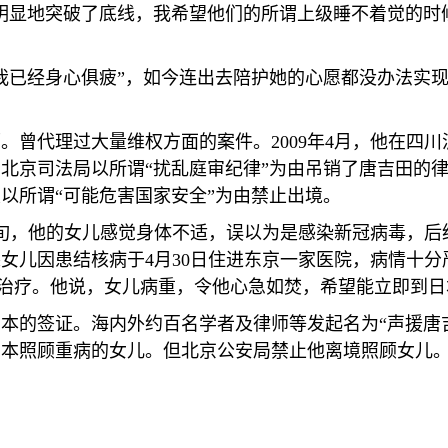
明显地突破了底线，我希望他们的所谓上级睡不着觉的时
我已经身心俱疲
”
，如今连出去陪护她的心愿都没办法实
师。曾代理过大量维权方面的案件。
2009
年
4
月，他在四川
，北京司法局以所谓
“
扰乱庭审纪律
”
为由吊销了唐吉田的
关以所谓
“
可能危害国家安全
”
为由禁止出境。
旬，他的女儿感觉身体不适，误以为是感染新冠病毒，后
悉女儿因患结核病于
4
月
30
日住进东京一家医院，病情十分
治疗。他说，女儿病重，令他心急如焚，希望能立即到日
日本的签证。海内外约百名学者及律师等发起名为
“
声援唐
日本照顾重病的女儿。但北京公安局禁止他离境照顾女儿