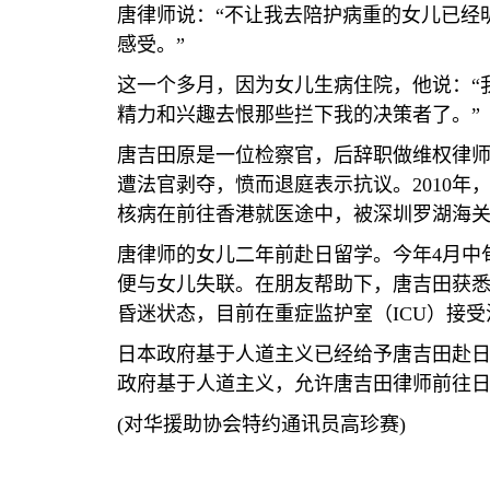
唐律师说：
“
不让我去陪护病重的女儿已经
感受。
”
这一个多月，因为女儿生病住院，他说：
“
精力和兴趣去恨那些拦下我的决策者了。
”
唐吉田原是一位检察官，后辞职做维权律
遭法官剥夺，愤而退庭表示抗议。
2010
年
核病在前往香港就医途中，被深圳罗湖海
唐律师的女儿二年前赴日留学。今年
4
月中
便与女儿失联。在朋友帮助下，唐吉田获
昏迷状态，目前在重症监护室（
ICU
）接受
日本政府基于人道主义已经给予唐吉田赴
政府基于人道主义，允许唐吉田律师前往
(
对华援助协会特约通讯员高珍赛
)