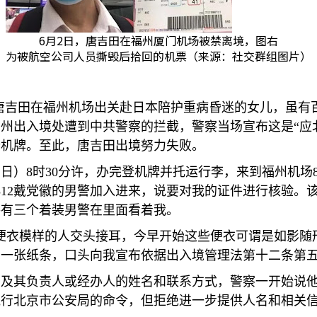
6月2日，唐吉田在福州厦门机场被禁离境，图右
为被航空公司人员撕毁后拾回的机票（来源：社交群组图片）
唐吉田在福州机场出关赴日本陪护重病昏迷的女儿，虽有
福州出入境处遭到中共警察的拦截，警察当场宣布这是
“
应
登机牌。至此，唐吉田出境努力失败。
2
日）
8
时
30
分许，办完登机牌并托运行李，来到福州机场
512
戴党徽的男警加入进来，说要对我的证件进行核验。
共有三个着装男警在里面看着我。
便衣模样的人交头接耳，今早开始这些便衣可谓是如影随
着一张纸条，口头向我宣布依据出入境管理法第十二条第
门及其负责人或经办人的姓名和联系方式，警察一开始说
执行北京市公安局的命令，但拒绝进一步提供人名和相关