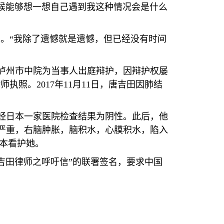
候能够想一想自己遇到我这种情况会是什么
现。
“
我除了遗憾就是遗憾，但已经没有时间
泸州市中院为当事人出庭辩护，因辩护权屡
律师执照。
2017
年
11
月
11
日，唐吉田因肺结
经日本一家医院检查结果为阴性。此后，他
严重，右脑肿胀，脑积水，心膜积水，陷入
本看护她。
吉田律师之呼吁信
”
的联署签名，要求中国
。