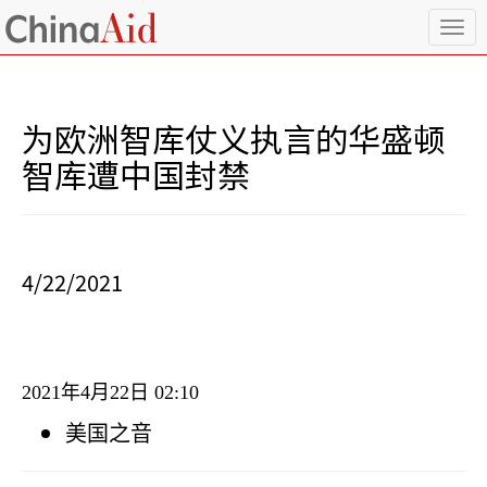
T
o
g
g
l
为欧洲智库仗义执言的华盛顿
e
n
智库遭中国封禁
a
v
i
g
a
4/22/2021
t
i
o
n
2021
年
4
月
22
日
02:10
美国之音