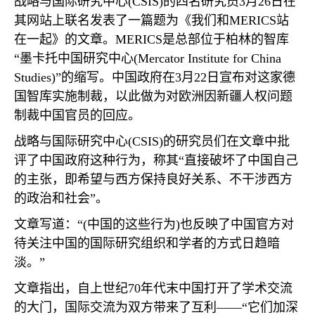
战略与国际研究中心
(CSIS)
的四名研究员
3
月
26
日在
其网站上联名发表了一篇题为《我们和
MERICS
站
在一起》的文章。
MERICS
是总部位于柏林的智库
“墨卡托中国研究中心
(Mercator Institute for China
Studies)
”的缩写。中国政府在
3
月
22
日宣布对这家德
国智库实施制裁，以此做为对欧洲因新疆人权问题
制裁中国官员的回应。
战略与国际研究中心
(CSIS)
的研究员们在文章中批
评了中国政府这种行为，称其“直接破坏了中国自己
的主张，即希望与西方保持良好关系、不干涉西方
的政治和社会”。
文章写道：“
(
中国的这些行为
)
也反映了中国官方对
待关注中国的国际研究组织和学者的方式日趋暗
淡。”
文章指出，自上世纪
70
年代末中国打开了学术交流
的大门，国际交流为双方带来了互利——“它们加深