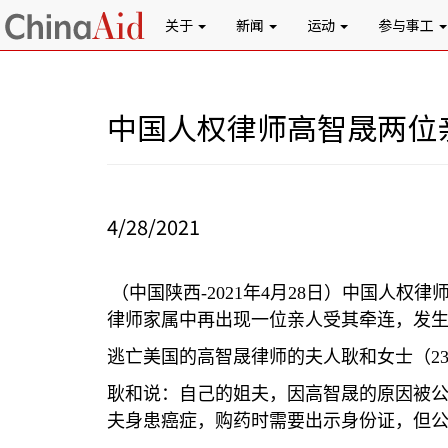
关于
新闻
运动
参与事工
中国人权律师高智晟两位
4/28/2021
（中国陕西
-2021
年
4
月
28
日）中国人权律
律师家属中再出现一位亲人受其牵连，发
逃亡美国的高智晟律师的夫人耿和女士（
2
耿和说：自己的姐夫，因高智晟的原因被
夫身患癌症，购药时需要出示身份证，但