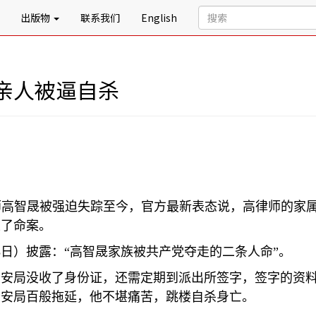
出版物
联系我们
English
亲人被逼自杀
师高智晟被强迫失踪至今，官方最新表态说，高律师的家
生了命案。
3
日）披露：
“
高智晟家族被共产党夺走的二条人命
”
。
公安局没收了身份证，还需定期到派出所签字，签字的资
公安局百般拖延，他不堪痛苦，跳楼自杀身亡。