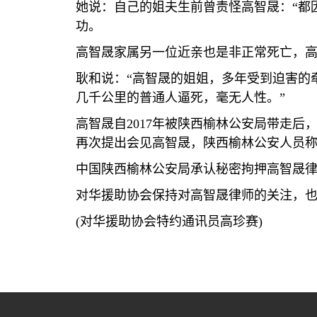
她说：自己的姐夫生前曾责怪高智晟：
“
都
功。
高智晟家属另一位近亲也是非正常死亡，
耿和说：
“
高智晟的姐姐，多年受到迫害的
几千公里的普通人逼死，毫无人性。
”
高智晟自
2017
年被陕西榆林公安局带走后
再次提出会见高智晟，陕西榆林公安人员
中国陕西榆林公安局承认秘密拘押高智晟
对华援助协会保持对高智晟律师的关注，
(
对华援助协会特约通讯员高珍赛
)