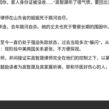
因你，家人身份证被没收
......”
高智晟听了很气愤，要回北
高律师在山东省的姐姐死于跳河自尽。
牵连，去年跳河自杀。她的丈夫也死于警察长期的围困中
，至今一直仍处于强迫失踪状态，过去当局多次
“
躲闪
”
，
称：现阶段中美两国关系紧张，不方便探视。
律师，并间接证实高智晟律师完全在他们的控制之下，以
也鼓励读者为高智晟及其家属祈祷，耶和华医好伤心的人