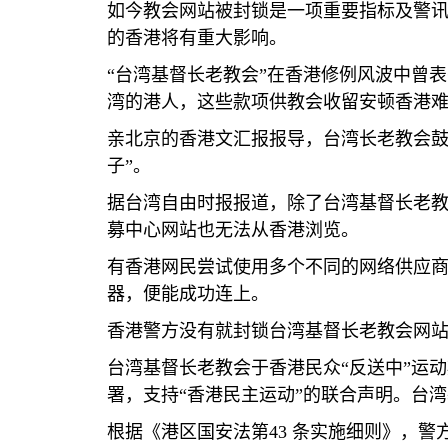
如今教会网站被封锁是一项重要指标及警
的香港将有重大影响。
“
台湾基督长老教会
”
在香港修例风波中曾表
湾的港人，这些款项供教会收留安顿香港
亲北京的香港文汇报报导，台湾长老教会
子
”
。
据台湾自由时报报道，除了台湾基督长老
募中心网站也无法从香港浏览。
有香港网民尝试使用多个不同的网络供应
器，便能成功连上。
香港警方没有就封锁台湾基督长老教会网
台湾基督长老教会于香港民众
“
反送中
”
运动
署，支持
“
香港民主运动
”
的联合声明。台湾
根据《港区国安法第
43
条实施细则》，警