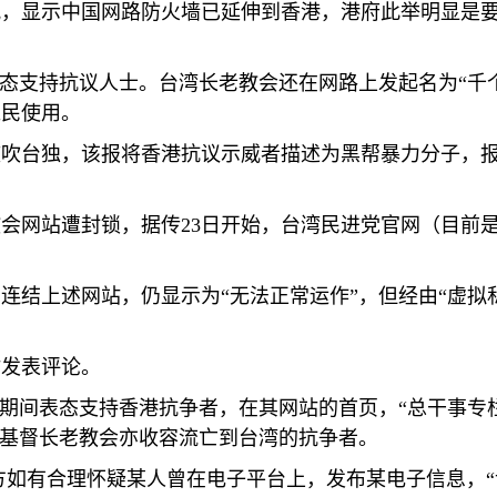
讯，显示中国网路防火墙已延伸到香港，港府此举明显是
态支持抗议人士。台湾长老教会还在网路上发起名为
“
千
难民使用。
鼓吹台独，该报将香港抗议示威者描述为黑帮暴力分子，
教会网站遭封锁，据传
23
日开始，台湾民进党官网（目前
商连结上述网站，仍显示为
“
无法正常运作
”
，但经由
“
虚拟
站发表评论。
期间表态支持香港抗争者，在其网站的首页，
“
总干事专
基督长老教会亦收容流亡到台湾的抗争者。
方如有合理怀疑某人曾在电子平台上，发布某电子信息，
“