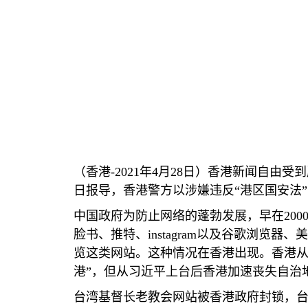
（香港
-2021
年
4
月
28
日）香港新闻自由受到
日报导，香港警方以涉嫌违反
“
港区国安法
”
中国政府为防止网络的蓬勃发展，早在
200
脸书、推特、
instagram
以及谷歌浏览器、美
览这类网站。这种情况在香港出现。香港
港
”
，但从习近平上台后香港加速丧失自治
台湾基督长老教会网站被香港政府封锁
，