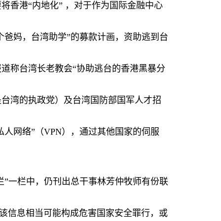
要将香港
“
内地化
”
，对于作为国际金融中心
个爸妈，台湾助学
”
的募款计画，资助逃到台
报道称台湾长老教会
“
协助逃台的香港黑暴分
是台湾的执政党）及台湾国防部国军人才招
私人网络
”
（
VPN
），通过其他国家的伺服
栏
”
一栏中，仍刊出总干事林芳仲牧师有份联
该信息相当可能构成危害国家安全罪行，或