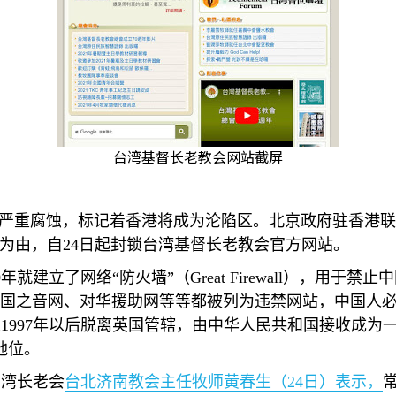
台湾基督长老教会网站截屏
严重腐蚀，标记着香港将成为沦陷区。北京政府驻香港联
为由，自
24
日起封锁台湾基督长老教会官方网站。
0
年就建立了网络
“
防火墙
”
（
Great Firewall
），用于禁止中
国之音网、对华援助网等等都被列为违禁网站，中国人
从
1997
年以后脱离英国管辖，由中华人民共和国接收成为
地位。
台湾长老会
台北济南教会主任牧师黃春生（
24
日）表示，