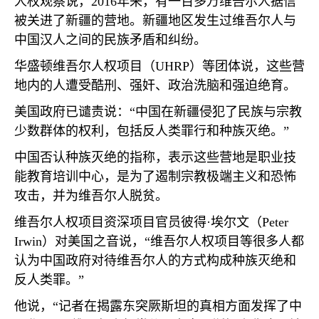
人权观察说，
2016
年来，有一百多万维吾尔人据信
被关进了新疆的营地。新疆地区发生过维吾尔人与
中国汉人之间的民族矛盾和纠纷。
华盛顿维吾尔人权项目（
UHRP
）等团体说，这些营
地内的人遭受酷刑、强奸、政治洗脑和强迫绝育。
美国政府已谴责说：“中国在新疆侵犯了民族与宗教
少数群体的权利，包括反人类罪行和种族灭绝。”
中国否认种族灭绝的指称，表示这些营地是职业技
能教育培训中心，是为了遏制宗教极端主义和恐怖
攻击，并为维吾尔人脱贫。
维吾尔人权项目资深项目官员彼得·埃尔文（
Peter
Irwin
）对美国之音说，“维吾尔人权项目等很多人都
认为中国政府对待维吾尔人的方式构成种族灭绝和
反人类罪。”
他说，“记者在揭露东突厥斯坦的真相方面发挥了中