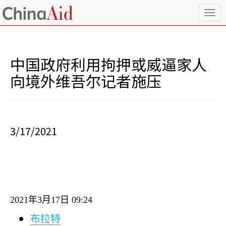
T
o
g
g
l
中国政府利用拘押或威逼家人
e
n
向境外维吾尔记者施压
a
v
i
g
a
3/17/2021
t
i
o
n
2021
年
3
月
17
日
09:24
布拉特