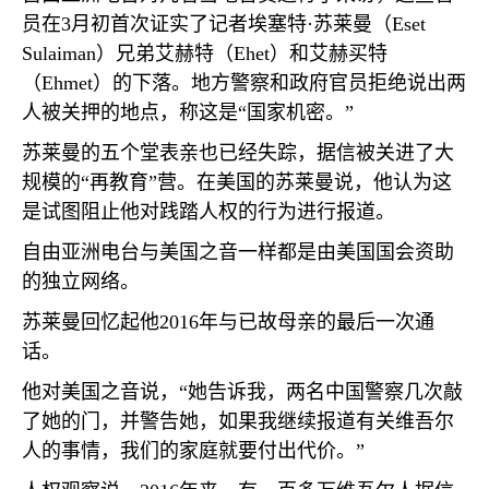
员在
3
月初首次证实了记者埃塞特·苏莱曼（
Eset
Sulaiman
）兄弟艾赫特（
Ehet
）和艾赫买特
（
Ehmet
）的下落。地方警察和政府官员拒绝说出两
人被关押的地点，称这是“国家机密。”
苏莱曼的五个堂表亲也已经失踪，据信被关进了大
规模的“再教育”营。在美国的苏莱曼说，他认为这
是试图阻止他对践踏人权的行为进行报道。
自由亚洲电台与美国之音一样都是由美国国会资助
的独立网络。
苏莱曼回忆起他
2016
年与已故母亲的最后一次通
话。
他对美国之音说，“她告诉我，两名中国警察几次敲
了她的门，并警告她，如果我继续报道有关维吾尔
人的事情，我们的家庭就要付出代价。”