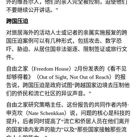
外的维吾尔人，他们的亲人完全被控制，迫使他们
不要继续公开讲话。”
跨国压迫
对旅居海外的活动人士或记者的亲属实施报复的跨
国压迫案例可以有几种形式，包括攻击、数字恐
吓、胁迫、从居住国非法驱逐、限制签证或旅行文
件。
自由之家（
Freedom House
）
2
月份发表的《看不见
却够得着》（
Out of Sight, Not Out of Reach
）的报
告说，跨国压迫是政府试图“跨越国家边境去压制他
们的侨民和流亡社区的异议声音。”
自由之家研究策略主任、这份报告的共同作者内特·
申克坎（
Nate Schenkkan
）说，问题的核心是科技的
提升，后者同时提高了“流亡和侨居人员在他们离开
的国家境内发声的能力”以及“那些国家接触那些流