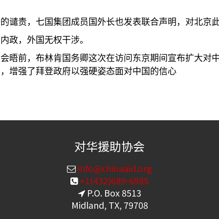
府的谴责，七国集团成员国外长也发表联合声明，对北京
国内政，外国无权干涉。
州会晤前，布林肯国务卿这次在访问东京期间宣布扩大对
识，增强了拜登政府以强硬姿态面对中国的信心
对华援助协会
info@chinaaid.org
+1(432)689-6985
P.O. Box 8513
Midland, TX, 79708