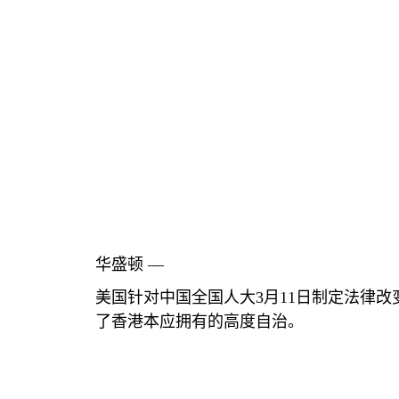
华盛顿 —
美国针对中国全国人大
3
月
11
日制定法律改
了香港本应拥有的高度自治。