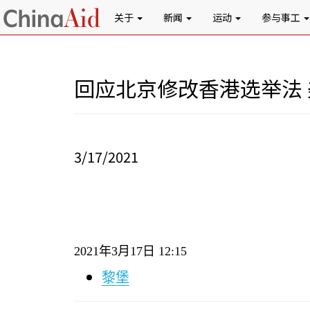
关于
新闻
运动
参与事工
回应北京修改香港选举法
3/17/2021
2021
年
3
月
17
日
12:15
黎堡