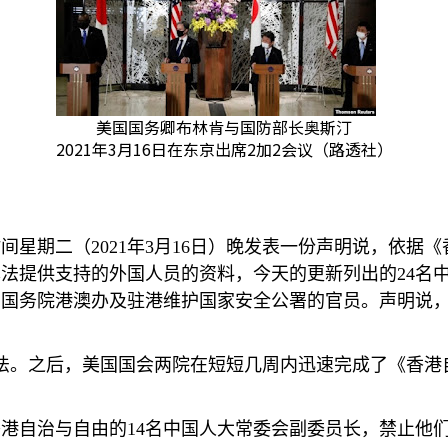
美国国务卿布林肯与国防部长奥斯汀
2021年3月16日在东京出席2加2会议（路透社）
时间星期二（
2021
年
3
月
16
日）晚发表一份声明说，依据《
本法提供支持的外国人员的资料，今天的更新列出的
24
名
国国务院港澳办及驻港维护国家安全公署的官员。声明说
法。之后，美国国会两院在短短几周内迅速完成了《香港
香港自治与自由的
14
名中国人大常委会副委员长，禁止他