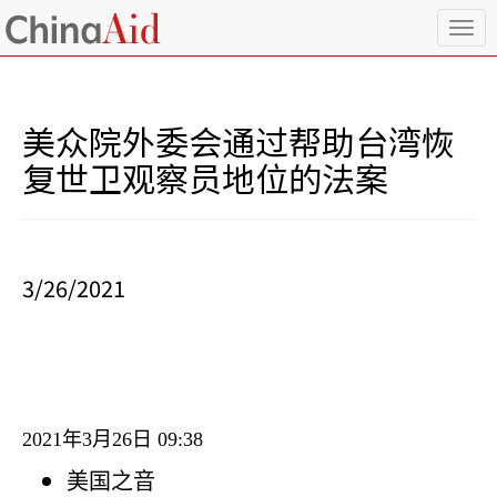
T
o
g
g
l
美众院外委会通过帮助台湾恢
e
n
复世卫观察员地位的法案
a
v
i
g
a
3/26/2021
t
i
o
n
2021
年
3
月
26
日
09:38
美国之音