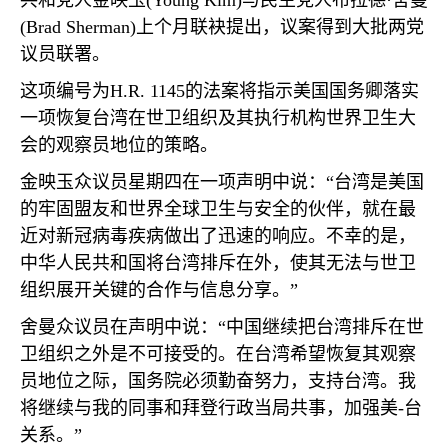
共和党人金映玉
(Young Kim)
与民主党人布拉德·舍曼
(Brad Sherman)
上个月联袂提出，议案得到大批两党
议员联署。
这项编号为
H.R. 1145
的法案将指示美国国务卿落实
一项恢复台湾在世卫组织及其执行机构世界卫生大
会的观察员地位的策略。
金映玉众议员星期四在一项声明中说：“台湾是美国
的牢固盟友和世界全球卫生与安全的伙伴，就在最
近对新冠病毒疾病做出了迅速的响应。不幸的是，
中华人民共和国将台湾排斥在外，使其无法与世卫
组织展开关键的合作与信息分享。”
舍曼众议员在声明中说：“中国继续把台湾排斥在世
卫组织之外是不可接受的。在台湾希望恢复其观察
员地位之际，国务院必须勤奋努力，支持台湾。我
将继续与我的同事和拜登行政当局共事，加强美
-
台
关系。”