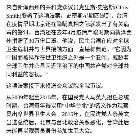
来自新泽西州的共和党众议员克里斯·史密斯
(Chris
Smith)
联署了这项法案。史密斯星期四提到，台湾
在疫情早期北京还在隐瞒真相之际就发出了有关病
毒的警讯，台湾还在去年
4
月疫情严峻时期向新泽西
州捐赠了
30
万份口罩。他说，民主台湾在应对全球
卫生危机并与世界接触方面一直堪称典范，“它因为
中国而被排斥在世卫组织之外是一个丑闻，威胁着
全球卫生并凸显习近平治下的中国共产党对全球共
同利益的忽视。”
这项法案接下来将送交众议院全院审议。
从
2009
年起至
2015
年，在国民党人马英九担任总统
时期，台湾每年得以用“中华台北”的名义作为观察
员出席世界卫生大会。
2016
年，在民进党人蔡英文
当选总统后，北京与台北政治关系恶化，台湾此后
未能再以观察员身份参加世卫大会。