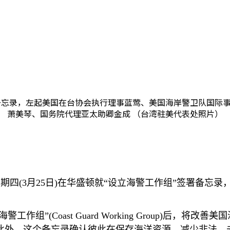
录，左起美国在台协会执行理事蓝莺、美国海岸警卫队国际事务主任Ann C
萧美琴、国务院代理亚太助卿金成 （台湾驻美代表处照片）
星期四
(3
月
25
日
)
在华盛顿就“设立海警工作组”签署备忘录
海警工作组”
(Coast Guard Working Group)
后，将改善美国
此外，这个备忘录确认彼此在保存海洋资源、减少非法、