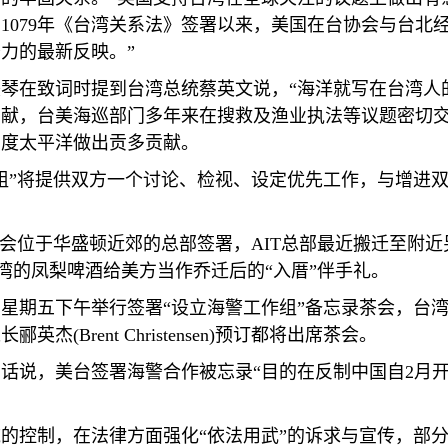
自
1079
年《台湾关系法》签署以来，美国在台协会与台北
力的最新反映。”
琴在致词时提到台湾总统蔡英文说，“海洋就写在台湾人
献，台美海巡部门多年来在搜救及渔业执法等议题密切交
印度太平洋做出贡多贡献。
组”将提供双方一个讨论、检视、设定优先工作，与增进
协会位于华盛顿近郊的总部签署，
AIT
总部最近搬迁至附近
湾的凤梨啤酒给美方当作乔迁后的“入厝”伴手礼。
星期五下午举行签署“设立海警工作组”备忘录茶会，台
处长郦英杰
(Brent Christensen)
预订都将出席茶会。
话说，美台签署海警合作被忘录“目的在反制中国自
2
月
的控制，在法律方面强化“依法用武”的诉求与宣传，部