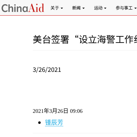
关于
新闻
运动
参与事工
美台签署“设立海警工作
3/26/2021
2021
年
3
月
26
日
09:06
锺辰芳