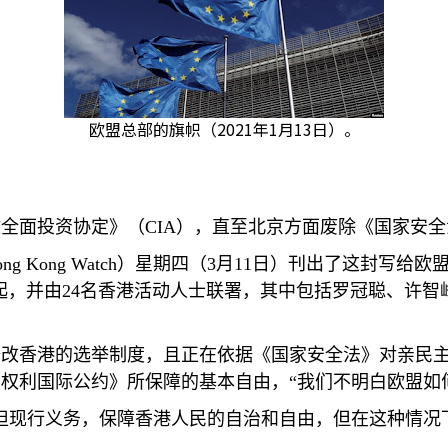
欧盟总部的旗帜（2021年1月13日）。
欧全面投资协定》（
CIA
），直至北京方面废除《国家安全
ng Kong Watch
）星期四（
3
月
11
日）刊出了这封写给欧
起，并由
24
名香港活动人士联署，其中包括罗冠聪、许智
修改香港的选举制度，且正在依据《国家安全法》对亲民
权利国际公约》所保障的基本自由，“我们不明白欧盟如
担现行义务，保障香港人民的自治和自由，但在这种情况