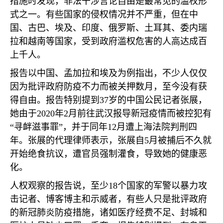
措施时发现，非法干涉言论自由是最常见的滥权形
式之一。有些国家的侵权情况并不严重，但在中
国、古巴、埃及、印度、俄罗斯、土耳其、委内瑞
拉和越南等国家，受到政府滥权危害的人高达成百
上千人。
报告以中国、孟加拉和埃及为例指出，不少人仅仅
因为批评政府防疫不力而被关押数月，至今没有获
得自由。报告特别提到
37
岁的中国公民记者张展，
她由于
2020
年
2
月前往武汉报导新冠疫情而被控犯有
“寻衅滋事罪”，并于同年
12
月遭上海法院判刑四
年。张展的代理律师表示，张展自
5
月被捕后不久就
开始绝食抗议，遭官员强制灌食，导致她的健康恶
化。
人权观察的报告说，至少
18
个国家的军警以暴力攻
击记者、博客博主和示威者，有些人只是批评政府
的新冠肺炎防疫措施，诸如医疗经费不足、封城和