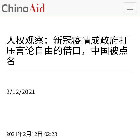
T
o
g
g
l
人权观察：新冠疫情成政府打
e
n
压言论自由的借口，中国被点
a
名
v
i
g
a
t
i
2/12/2021
o
n
2021
年
2
月
12
日
02:23