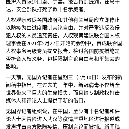
医护人员缺少口罩、手套。报告特别提到，在乌干
达，安全部队打死了数十名示威者。
人权观察敦促各国政府和其他有关当局应立即停止
以防疫为由过度限制言论自由，并对严重违反及侵
犯人权的人员追究责任。人权观察建议联合国人权
理事会在
2021
年
2
月
22
日开始的会期中，责成联合国
人权事务高级专员提交报告，检讨各国防疫措施是
否符合人权义务，包括限制言论自由与和平集会的
影响。
一天前，无国界记者在星期三（
2
月
10
日）发布的新
闻稿中指出，在过去的一年中，新冠病毒不仅给全
世界带来了巨大的生命损失，而且给专制政权打击
媒体人和评论人士提供了新的借口。
无国界记者组织说，在中国，至少有十名记者和评
论人士因冒险进入武汉等疫情严重地区进行报道或
发声抨击官方隐瞒疫情、压制言论而被捕。新闻稿