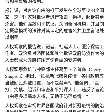
与和平集会的权利。
报告说，对言论自由的打压发生在全球至少
83
个国
家。这些国家对批评者进行攻击、拘捕、起诉甚至
杀害。他们驱散和平抗议，关闭新闻机构，并且制
定概念模糊的法律对其认定的危害公共卫生言论处
以刑罚。
人权观察的报告说，记者、社运人士、医疗保健工
作者、政治反对派团体和其他批评政府防疫作为的
人士都成为政府打压言论自由的受害者。
人权观察危机与冲突部主任葛里
・
辛普森（
Gerry
Simpson
）指出，“抵抗新冠肺炎疫情，各国政府应
当鼓励民众戴口罩，而不是禁声”。他强调，“殴
打、拘禁、起诉和审查和平批评人士，违反了言论
自由等多项基本人权，无助于防范疫情。”
人权观察在审视世界各国政府针对新冠疫情的防治