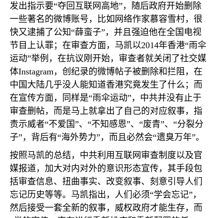
发出指示要“夺回互联网高地”，随后政府开始删除
一些著名的微博账号，比如网络作家慕容雪村，很
快又逮捕了公知“薛蛮子”，并且强迫他在全国电视
节目上认罪；在审查方面，马凯以
2014
年香港“雨伞
运动”举例，在抗议刚开始，审查者就关闭了社交媒
体
Instagram
，创纪录的微博帖子被删除和拦阻，在
中国大陆几乎没人能知道香港究竟发生了什么；而
在宣传方面，同样是“雨伞运动”，中共并没有止于
审查删帖，而是马上就拿出了自己的对应叙事，指
责示威者“不爱国”、“不知感恩”、“废青”、“分裂分
子”，背后有“海外势力”，而且必然会“遗臭万年”。
按照马凯的总结，中共利用互联网审查制度以及官
媒报道，加大对内对外的意识形态宣传，其手段包
括审查信息、扭曲事实、改变叙事、刻意引导人们
忘记历史等等。马凯指出，人们必须“学会忘记”，
然后接受一套全新的叙事，威权政府才能生存，而