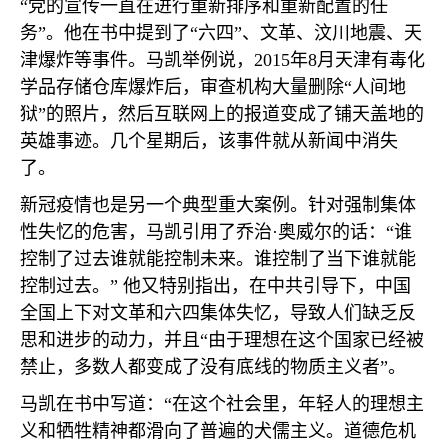
“党的宣传一直在进行重新排序和重新配置的任
务”。他在书中提到了“六四”、文革、汶川地震、天
津爆炸等事件。马凯举例说，
2015
年
8
月天津有毒化
学品存储仓库爆炸后，审查机构大量删除“人间地
狱”的照片，然后互联网上的报道变成了铺天盖地的
英雄事迹。几个星期后，该事件就从新闻中消失
了。
新冠疫情也是另一个典型重大案例。针对强制集体
性失忆的危害，马凯引用了乔治·奥威尔的话：“谁
控制了过去谁就能控制未来。谁控制了当下谁就能
控制过去。” 他又特别指出，在中共引导下，中国
全国上下对文革和六四集体失忆，导致人们缺乏反
思和进步的动力，并且“由于理想在这个国家已经被
禁止，多数人都变成了没有底线的物质主义者”。
马凯在书中写道：“在这个社会里，年轻人的理想主
义和牺牲精神都滑向了普遍的犬儒主义。道德危机