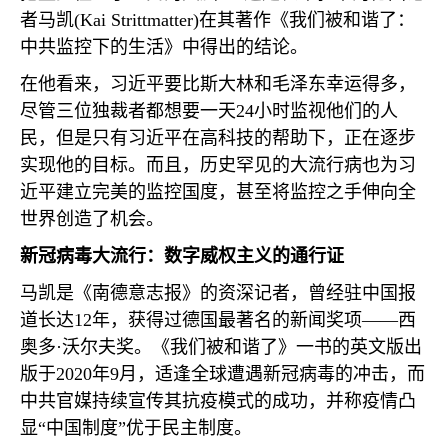
者马凯
(Kai Strittmatter)
在其著作《我们被和谐了：
中共监控下的生活》中得出的结论。
在他看来，习近平要比斯大林和毛泽东幸运得多，
尽管三位独裁者都想要一天
24
小时监视他们的人
民，但是只有习近平在高科技的帮助下，正在逐步
实现他的目标。而且，历史罕见的大流行病也为习
近平建立完美的监控国度，甚至将监控之手伸向全
世界创造了机会。
新冠病毒大流行：数字威权主义的通行证
马凯是《南德意志报》的资深记者，曾经驻中国报
道长达
12
年，获得过德国最著名的新闻奖项——西
奥多·沃尔夫奖。《我们被和谐了》一书的英文版出
版于
2020
年
9
月，适逢全球遭遇新冠病毒的冲击，而
中共官媒持续宣传其抗疫模式的成功，并称疫情凸
显“中国制度”优于民主制度。