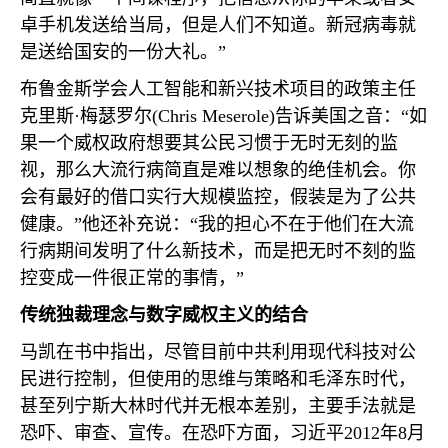
卓手机发送给当局，但是人们不知道。新冠病毒就
是送给国安的一份大礼。”
布鲁金斯学会人工智能和新兴技术项目的政策主任
克里斯·梅瑟罗尔
(Chris Meserole)
告诉美国之音：“如
果一个威权政府想要其公民习惯于无时无刻的监
视，那么大流行病简直是难以想象的绝佳机会。你
会有最好的借口实行大规模监控，假装是为了公共
健康。”他还补充说：“我的担心不在于他们在大流
行病期间发明了什么新技术，而是把无时不刻的监
控变成一件很正常的事情，”
传统独裁理念与数字威权主义的结合
马凯在书中指出，尽管目前中共利用现代科技对公
民进行控制，但使用的思维与策略和毛泽东时代，
甚至列宁斯大林时代并无根本差别，主要手法就是
恐吓、审查、宣传。在恐吓方面，习近平
2012
年
8
月