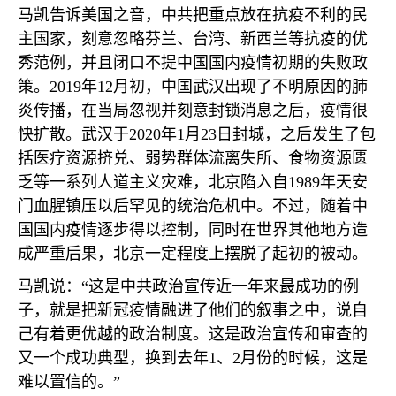
马凯告诉美国之音，中共把重点放在抗疫不利的民
主国家，刻意忽略芬兰、台湾、新西兰等抗疫的优
秀范例，并且闭口不提中国国内疫情初期的失败政
策。
2019
年
12
月初，中国武汉出现了不明原因的肺
炎传播，在当局忽视并刻意封锁消息之后，疫情很
快扩散。武汉于
2020
年
1
月
23
日封城，之后发生了包
括医疗资源挤兑、弱势群体流离失所、食物资源匮
乏等一系列人道主义灾难，北京陷入自
1989
年天安
门血腥镇压以后罕见的统治危机中。不过，随着中
国国内疫情逐步得以控制，同时在世界其他地方造
成严重后果，北京一定程度上摆脱了起初的被动。
马凯说：“这是中共政治宣传近一年来最成功的例
子，就是把新冠疫情融进了他们的叙事之中，说自
己有着更优越的政治制度。这是政治宣传和审查的
又一个成功典型，换到去年
1
、
2
月份的时候，这是
难以置信的。”