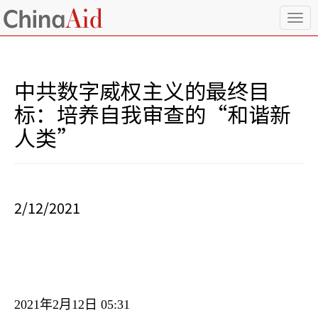
T
o
g
g
l
中共数字威权主义的最终目
e
n
标：培养自我审查的“和谐新
a
人类”
v
i
g
a
t
i
2/12/2021
o
n
2021
年
2
月
12
日
05:31