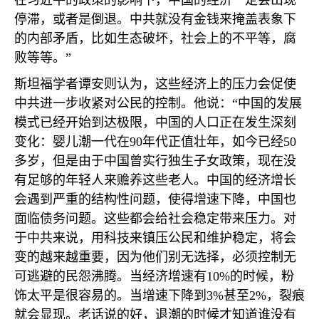
在习近平的政策的影响下，中国的经济一定会出现
停滞，或者是倒退。中共就没有金钱来掩盖表象下
的内部矛盾，比如生态破坏，社会上的不平等，腐
败等等。”
斯坦福学者谭安则认为，这些经济上的压力会促使
中共进一步收紧对公民的控制。他说：“中国的发展
模式已经开始到达极限，中国的人口正在发生深刻
变化：婴儿潮一代在
90
年代正值壮年，如今已经
50
多岁，但是由于中国曾实行独生子女政策，现在没
有足够的年轻人来赡养这些老人。中国的经济增长
会遇到严重的结构性问题，使得增速下降，中国也
面临债务问题。这些都会给社会稳定带来压力。对
于中共来说，用科技来镇压公民和维护稳定，将会
变的越来越重要，因为他们别无选择，必须控制无
可逃避的民怨沸腾。当经济增速有
10%
的时候，粉
饰太平是很容易的。当增速下降到
3%
甚至
2%
，裂痕
就会显现。老话说的好，退潮的时候才知道谁没有