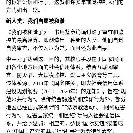
的标准说话和行事，这就和许多年前党控制人们的
方式如出一辙。”
新人类：我们自愿被和谐
《我们被和谐了》一书用整章篇幅讨论了审查和监
控的最高境界，即创造出一种新的人类：他们自觉
自我审查，不仅习以为常，而且还为此自豪。
中共为了达到这一目的，其核心手段在于国家层面
和各个地方层面的社会信用体系，结合互联网审
查、防火墙、大规模监控、爱国主义教育等工具。
该体系源于
2014
年《国务院关于印发社会信用体系
建设规划纲要（
2014
—
2020
年）的通知》，旨在“规
范公共行为”。除传统金融违约和欺诈行为外，部分
地区已经正式将所谓的“非法宗教活动”、“网络危害
行为”、“危害国家统一和团结”等纳入社会征信体
系，并给予惩罚；相应的，弘扬“国际友谊”或者成
立“中国共产党的基层组织”等行为会得到嘉奖。