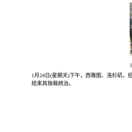
1
月
24
日
(
星期天
)
下午，西雅图、洛杉矶、
结束其独裁统治。