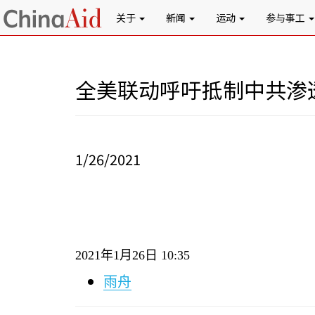
关于
新闻
运动
参与事工
全美联动呼吁抵制中共渗
1/26/2021
2021
年
1
月
26
日
10:35
雨舟