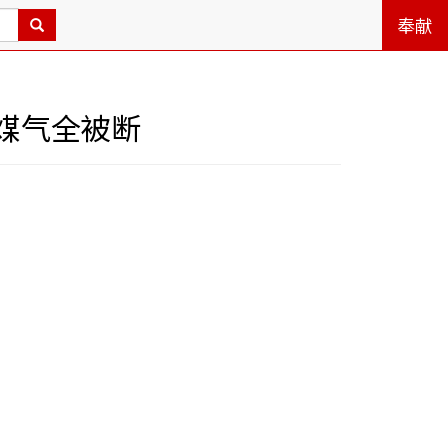
奉献
煤气全被断