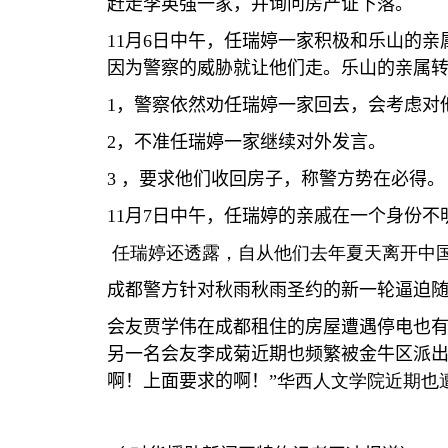
赶走李英强一家，并询问房产证下落。
11
月
6
日中午，任瑞婷一家积极和乐山的亲
因为警察的威胁就让他们走。乐山的亲属
1
，警察依然劝任瑞婷一家回去，会考虑对
2
，不准任瑞婷一家继续对外发言。
3
，要求他们收回房子，称警方势在必得。
11
月
7
日中午，任瑞婷的亲戚在一个身份不
任瑞婷还透露，自从他们去年夏天离开中
成都警方针对秋雨秋雨圣约的新一轮逼迫
会友贾学伟在成都租住的房屋遭遇停电也
另一名会友李成菊近期也频繁被金牛区派
啊！上面要求的啊！
”
华西人文学院近期也