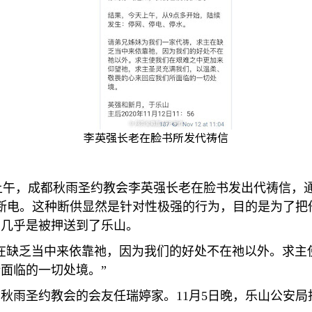
李英强长老在脸书所发代祷信
上午，成都秋雨圣约教会李英强长老在脸书发出代祷信，
断电。这种断供显然是针对性极强的行为，目的是为了把
，几乎是被押送到了乐山。
在缺乏当中来依靠祂，因为我们的好处不在祂以外。求主
所面临的一切处境。
”
的秋雨圣约教会的会友任瑞婷家。
11
月
5
日晚，乐山公安局