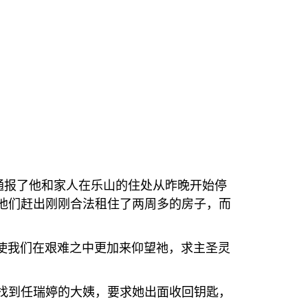
通报了他和家人在乐山的住处从昨晚开始停
他们赶出刚刚合法租住了两周多的房子，而
使我们在艰难之中更加来仰望祂，求主圣灵
找到任瑞婷的大姨，要求她出面收回钥匙，