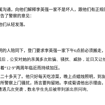
属沟通，向他们解释李英强一家不是坏人，跟他们有正规
转告了警察的意见：
他们从轻发落。
明的人陪同下，登门要求李英强一家下午
6
点前必须搬走
国后，公安对她的亲属多次欺骗、骚扰、威胁，近日又让
随着
“12·9”
两周年临近而持续加压。
有二十多天了。他只好每天吃凉菜，晚上点蜡烛照明，到
出所警察上门骚扰，扬言要拘留她。李成菊请他出示理由
遭遇几次突袭，数名学生先后被带到派出所问询。