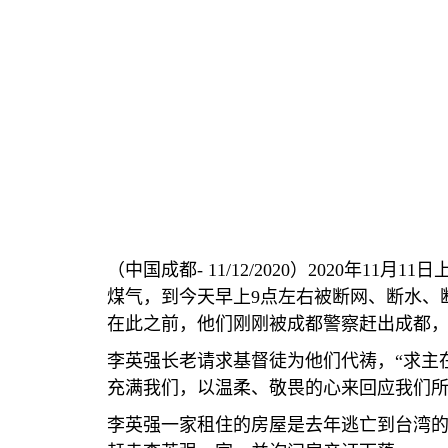
（中国成都
- 11/12/2020
）
2020
年
11
月
11
日
煤气，到今天早上
9
点左右被断网、断水、
在此之前，他们刚刚被成都警察赶出成都
李英强长老请求基督徒为他们代祷，
“
求主
充满我们，以温柔、敬畏的心来回应我们
李英强一家租住的房屋是去年逃亡到台湾